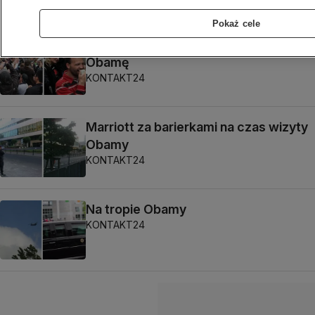
Pokaż cele
Szamotanina pod Pałacem przywitała
Obamę
KONTAKT24
Marriott za barierkami na czas wizyty
Obamy
KONTAKT24
Na tropie Obamy
KONTAKT24