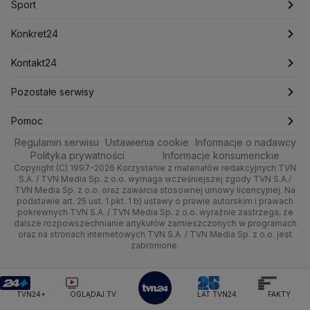
Sport
Newslettery
Ludzie Faktów
Katowice
Notowania
Pogoda godzinowa
Sport
Mariusz Błaszczak
Mariusz Kamiński
Mark Zuckerberg
Mateusz Morawiecki
Zdrowie
Kraków
Pieniądze
Pogoda długoterminowa
Piłka Nożna
Konkret24
Michał Kamiński
Technologia
Poznań
Nieruchomości
Pogoda na jutro
Ministerstwo Aktywów Państwowych
Tenis
Najnowsze
Kontakt24
Ministerstwo Edukacji i Nauki
Kultura i styl
Trójmiasto
Rynki
Pogoda na weekend
Kolarstwo
Polska
Najnowsze
Pozostałe serwisy
Ministerstwo Infrastruktury
Ministerstwo Kultury
Ministerstwo Obrony Narodowej
Ciekawostki
Wrocław
Dla firm
Najnowsze
Skoki Narciarskie
Świat
Gorące Tematy
TVN
Pomoc
Ministerstwo Rolnictwa
Regulamin serwisu
Quizy
Ustawienia cookie
Informacje o nadawcy
Ministerstwo Rozwoju i Technologii
Kielce
Handel
Polska
Sporty zimowe
Polityka
Wyślij zgłoszenie
Dzień Dobry TVN
Centrum pomocy
Polityka prywatności
Informacje konsumenckie
Ministerstwo Sportu i Turystyki
Copyright (C) 1997-2026 Korzystanie z materiałów redakcyjnych TVN
Tematy
Kujawsko-pomorskie
Ze świata
Prognoza
Lekkoatletyka
Zdrowie
Uwaga TVN
Ministerstwo Cyfryzacji
Test zgodności
S.A. / TVN Media Sp. z o.o. wymaga wcześniejszej zgody TVN S.A./
TVN Media Sp. z o.o. oraz zawarcia stosownej umowy licencyjnej. Na
Ministerstwo Edukacji Narodowej
Lublin
podstawie art. 25 ust. 1 pkt. 1 b) ustawy o prawie autorskim i prawach
Tech
Świat
Siatkówka
Tech
HGTV
Oglądaj na TV
Ministerstwo Finansów
pokrewnych TVN S.A. / TVN Media Sp. z o.o. wyraźnie zastrzega, że
dalsze rozpowszechnianie artykułów zamieszczonych w programach
Ministerstwo Klimatu i Środowiska
Lubuskie
Moto
Nauka
F1
Nauka
TVN Turbo
Zrealizuj voucher
oraz na stronach internetowych TVN S.A. / TVN Media Sp. z o.o. jest
Ministerstwo Nauki i Szkolnictwa Wyższego
zabronione.
Olsztyn
Dla seniora
Ciekawostki
Ministerstwo Sprawiedliwości
Rozrywka
TVN Style
Ministerstwo Rodziny, Pracy i Polityki Społecznej
Opole
Turystyka
Podróże
TVN7
Ministerstwo Spraw Zagranicznych
Moskwa
TVN24+
OGLĄDAJ TV
LAT TVN24
FAKTY