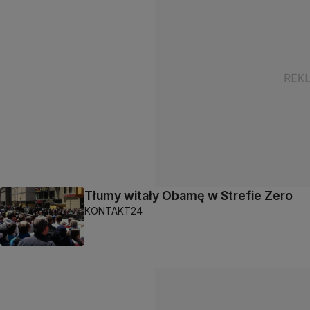
Tłumy witały Obamę w Strefie Zero
KONTAKT24