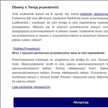
Dbamy o Twoją prywatność
Jeśli użytkownik wyrazi na to zgodę, my, nasze
podmioty stowarzys
Partnerów IAB oraz
30
innych Zaufanych Partnerów może przechowywa
użytkownika i uzyskiwać do nich dostęp w celu zapewnienia bardzi
przeglądania. Odbywa się to poprzez przetwarzanie danych os
przeglądania przechowywanych w plikach cookie. Użytkownik może udzie
BARACK OBAMA
się przetwarzaniu w oparciu o uzasadniony interes w dowolnym momencie
plików cookie i reklam”.
Prezydencki pojedynek na "lajki"
i "komenty". Obama górą
Polityka Prywatności
Wraz z naszymi partnerami przetwarzamy dane w celu zapewnienia:
ŚWIAT
Przechowywanie informacji na urządzeniu lub dostęp do nich. Tworzeni
treści. Wykorzystywanie profili w celu doboru spersonalizowanych tr
"Kompromitacja prezydenta i jego
spersonalizowanych reklam. Pomiar efektywności treści. Wyko
administracji"
spersonalizowanych reklam. Pomiar efektywności reklam. Rozumienie o
kombinacji danych z różnych źródeł. Rozwój i ulepszanie usług. Wykor
KONTAKT24
do wyboru reklam.
Lista partnerów (dostawców)
Air Force One odleciał. Koniec wizyty
KONTAKT24
Akceptuję