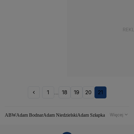
1
18
19
20
21
...
Więcej
ABW
Adam Bodnar
Adam Niedzielski
Adam Szłapka
Administracja Donalda Trumpa
Agencja Bezpieczeństwa Wewnętrznego
Agrounia