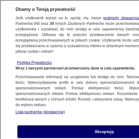
Dbamy o Twoją prywatność
Jeśli użytkownik wyrazi na to zgodę, my, nasze
podmioty stowarzys
Partnerów IAB oraz
30
innych Zaufanych Partnerów może przechowywa
użytkownika i uzyskiwać do nich dostęp w celu zapewnienia bardzi
przeglądania. Odbywa się to poprzez przetwarzanie danych os
przeglądania przechowywanych w plikach cookie. Użytkownik może udzie
BANK
się przetwarzaniu w oparciu o uzasadniony interes w dowolnym momencie
plików cookie i reklam”.
"Utrudnienia w dokonywaniu
transakcji kartami"
Polityka Prywatności
Wraz z naszymi partnerami przetwarzamy dane w celu zapewnienia:
BIZNES
Przechowywanie informacji na urządzeniu lub dostęp do nich. Tworzeni
treści. Wykorzystywanie profili w celu doboru spersonalizowanych tr
spersonalizowanych reklam. Pomiar efektywności treści. Wyko
Duży bank w Polsce zmienia
spersonalizowanych reklam. Pomiar efektywności reklam. Rozumienie o
właściciela. "Brak podstaw
kombinacji danych z różnych źródeł. Rozwój i ulepszanie usług. Wykor
do wyboru reklam.
do zgłoszenia sprzeciwu"
Lista partnerów (dostawców)
BIZNES
Banki komentują wielką awarię
Akceptuję
BIZNES