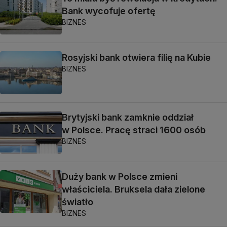
Bank wycofuje ofertę
BIZNES
Rosyjski bank otwiera filię na Kubie
BIZNES
Brytyjski bank zamknie oddział
w Polsce. Pracę straci 1600 osób
BIZNES
Duży bank w Polsce zmieni
właściciela. Bruksela dała zielone
światło
BIZNES