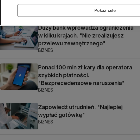
Pokaż cele
Duży bank wprowadza ograniczenia
w kilku krajach. "Nie zrealizujesz
przelewu zewnętrznego"
BIZNES
Ponad 100 mln zł kary dla operatora
szybkich płatności.
"Bezprecedensowe naruszenia"
BIZNES
Zapowiedź utrudnień. "Najlepiej
wypłać gotówkę"
BIZNES