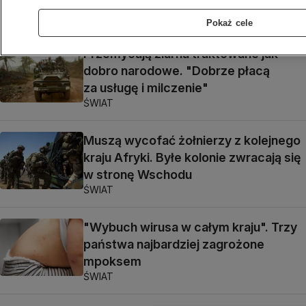
METEO
Pokaż cele
Przemycają ziarna traktowane jak
dobro narodowe. "Dobrze płacą
za usługę i milczenie"
ŚWIAT
Muszą wycofać żołnierzy z kolejnego
kraju Afryki. Byłe kolonie zwracają się
w stronę Wschodu
ŚWIAT
"Wybuch wirusa w całym kraju". Trzy
państwa najbardziej zagrożone
mpoksem
ŚWIAT