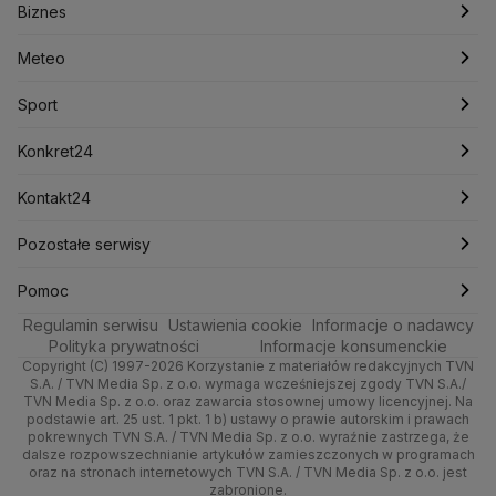
Biznes
Podcasty
Kryptowaluty
Fakty po Faktach
Krzysztof Bosak
Krzysztof Hetman
Warszawa
Biznes
Lasy Państwowe
Lech Wałęsa
Lewica
Meteo
Artykuły
Fakty o Świecie
Łódź
Najnowsze
Meteo
Lotnisko Chopina
Lotto
Maciej Wąsik
Marcin Przydacz
Marcin Kierwiński
Marian Banaś
Sport
Newslettery
Ludzie Faktów
Katowice
Notowania
Pogoda godzinowa
Sport
Mariusz Błaszczak
Mariusz Kamiński
Mark Zuckerberg
Mateusz Morawiecki
Zdrowie
Kraków
Pieniądze
Pogoda długoterminowa
Piłka Nożna
Konkret24
Michał Kamiński
Technologia
Poznań
Nieruchomości
Pogoda na jutro
Ministerstwo Aktywów Państwowych
Tenis
Najnowsze
Kontakt24
Ministerstwo Edukacji i Nauki
Kultura i styl
Trójmiasto
Rynki
Pogoda na weekend
Kolarstwo
Polska
Najnowsze
Pozostałe serwisy
Ministerstwo Infrastruktury
Ministerstwo Kultury
Ministerstwo Obrony Narodowej
Ciekawostki
Wrocław
Dla firm
Najnowsze
Skoki Narciarskie
Świat
Gorące Tematy
TVN
Pomoc
Ministerstwo Rolnictwa
Regulamin serwisu
Quizy
Ustawienia cookie
Informacje o nadawcy
Ministerstwo Rozwoju i Technologii
Kielce
Handel
Polska
Sporty zimowe
Polityka
Wyślij zgłoszenie
Dzień Dobry TVN
Centrum pomocy
Polityka prywatności
Informacje konsumenckie
Ministerstwo Sportu i Turystyki
Copyright (C) 1997-2026 Korzystanie z materiałów redakcyjnych TVN
Tematy
Kujawsko-pomorskie
Ze świata
Prognoza
Lekkoatletyka
Zdrowie
Uwaga TVN
Ministerstwo Cyfryzacji
Test zgodności
S.A. / TVN Media Sp. z o.o. wymaga wcześniejszej zgody TVN S.A./
TVN Media Sp. z o.o. oraz zawarcia stosownej umowy licencyjnej. Na
Ministerstwo Edukacji Narodowej
Lublin
podstawie art. 25 ust. 1 pkt. 1 b) ustawy o prawie autorskim i prawach
Tech
Świat
Siatkówka
Tech
HGTV
Oglądaj na TV
Ministerstwo Finansów
pokrewnych TVN S.A. / TVN Media Sp. z o.o. wyraźnie zastrzega, że
dalsze rozpowszechnianie artykułów zamieszczonych w programach
Ministerstwo Klimatu i Środowiska
Lubuskie
Moto
Nauka
F1
Nauka
TVN Turbo
Zrealizuj voucher
oraz na stronach internetowych TVN S.A. / TVN Media Sp. z o.o. jest
Ministerstwo Nauki i Szkolnictwa Wyższego
zabronione.