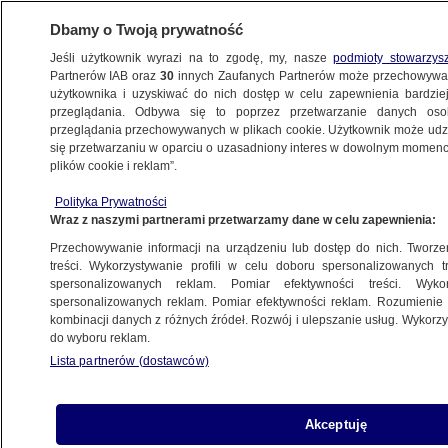
Dbamy o Twoją prywatność
Jeśli użytkownik wyrazi na to zgodę, my, nasze
podmioty stowarzys
Partnerów IAB oraz
30
innych Zaufanych Partnerów może przechowywa
użytkownika i uzyskiwać do nich dostęp w celu zapewnienia bardzi
przeglądania. Odbywa się to poprzez przetwarzanie danych os
przeglądania przechowywanych w plikach cookie. Użytkownik może udzie
WYBRZEŻE KOŚCI SŁONIOWEJ
się przetwarzaniu w oparciu o uzasadniony interes w dowolnym momencie
plików cookie i reklam”.
Polski filozof: rozpada się
nie tylko powojenny ład
Polityka Prywatności
Wraz z naszymi partnerami przetwarzamy dane w celu zapewnienia:
ŚWIAT
Przechowywanie informacji na urządzeniu lub dostęp do nich. Tworzeni
treści. Wykorzystywanie profili w celu doboru spersonalizowanych tr
spersonalizowanych reklam. Pomiar efektywności treści. Wyko
Wymykają się rosyjskiej strategii,
spersonalizowanych reklam. Pomiar efektywności reklam. Rozumienie o
głosują w napiętej atmosferze
kombinacji danych z różnych źródeł. Rozwój i ulepszanie usług. Wykor
ŚWIAT
do wyboru reklam.
Lista partnerów (dostawców)
Hipopotam zatopił łódź. Kilkanaście
Akceptuję
osób zginęło