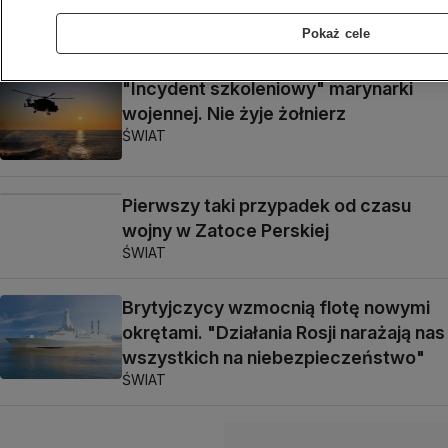
ŚWIAT
Pokaż cele
"Incydent szkoleniowy" marynarki
wojennej. Nie żyje żołnierz
ŚWIAT
Pierwszy taki przypadek od czasu
wojny w Zatoce Perskiej
ŚWIAT
Brytyjczycy wzmocnią flotę nowymi
okrętami. "Działania Rosji narażają nas
wszystkich na niebezpieczeństwo"
ŚWIAT