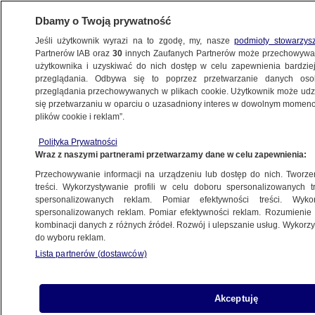
Dbamy o Twoją prywatność
Jeśli użytkownik wyrazi na to zgodę, my, nasze
podmioty stowarzys
Partnerów IAB oraz
30
innych Zaufanych Partnerów może przechowywa
użytkownika i uzyskiwać do nich dostęp w celu zapewnienia bardzi
przeglądania. Odbywa się to poprzez przetwarzanie danych os
przeglądania przechowywanych w plikach cookie. Użytkownik może udzie
ROYAL NAVY
się przetwarzaniu w oparciu o uzasadniony interes w dowolnym momencie
plików cookie i reklam”.
Śmigłowiec rozbił się w czasie
ćwiczeń, trzy osoby nie żyją
Polityka Prywatności
Wraz z naszymi partnerami przetwarzamy dane w celu zapewnienia:
ŚWIAT
Przechowywanie informacji na urządzeniu lub dostęp do nich. Tworzeni
treści. Wykorzystywanie profili w celu doboru spersonalizowanych tr
spersonalizowanych reklam. Pomiar efektywności treści. Wyko
Rosyjska korweta rakietowa
spersonalizowanych reklam. Pomiar efektywności reklam. Rozumienie o
u wybrzeży Anglii. Reakcja królewskiej
kombinacji danych z różnych źródeł. Rozwój i ulepszanie usług. Wykor
do wyboru reklam.
marynarki
Lista partnerów (dostawców)
ŚWIAT
Płonie brytyjska stocznia produkująca
Akceptuję
atomowe okręty podwodne