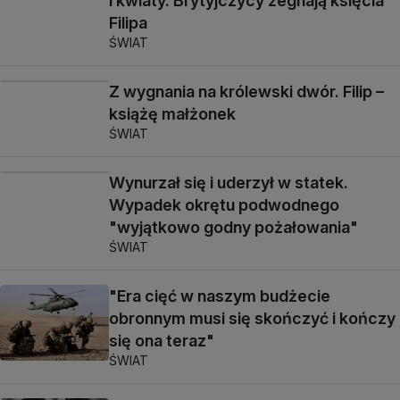
i kwiaty. Brytyjczycy żegnają księcia
Filipa
ŚWIAT
Z wygnania na królewski dwór. Filip –
książę małżonek
ŚWIAT
Wynurzał się i uderzył w statek.
Wypadek okrętu podwodnego
"wyjątkowo godny pożałowania"
ŚWIAT
"Era cięć w naszym budżecie
obronnym musi się skończyć i kończy
się ona teraz"
ŚWIAT