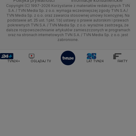
Polityka prywatności
Informacje konsumenckie
Ministerstwo Sportu i Turystyki
Copyright (C) 1997-2026 Korzystanie z materiałów redakcyjnych TVN
Tematy
Kujawsko-pomorskie
Ze świata
Prognoza
Lekkoatletyka
Zdrowie
Uwaga TVN
Ministerstwo Cyfryzacji
Test zgodności
S.A. / TVN Media Sp. z o.o. wymaga wcześniejszej zgody TVN S.A./
TVN Media Sp. z o.o. oraz zawarcia stosownej umowy licencyjnej. Na
Ministerstwo Edukacji Narodowej
Lublin
podstawie art. 25 ust. 1 pkt. 1 b) ustawy o prawie autorskim i prawach
Tech
Świat
Siatkówka
Tech
HGTV
Oglądaj na TV
Ministerstwo Finansów
pokrewnych TVN S.A. / TVN Media Sp. z o.o. wyraźnie zastrzega, że
dalsze rozpowszechnianie artykułów zamieszczonych w programach
Ministerstwo Klimatu i Środowiska
Lubuskie
Moto
Nauka
F1
Nauka
TVN Turbo
Zrealizuj voucher
oraz na stronach internetowych TVN S.A. / TVN Media Sp. z o.o. jest
Ministerstwo Nauki i Szkolnictwa Wyższego
zabronione.
Olsztyn
Dla seniora
Ciekawostki
Ministerstwo Sprawiedliwości
Rozrywka
TVN Style
Ministerstwo Rodziny, Pracy i Polityki Społecznej
Opole
Turystyka
Podróże
TVN7
Ministerstwo Spraw Zagranicznych
Moskwa
TVN24+
OGLĄDAJ TV
LAT TVN24
FAKTY
Naczelny Sąd Administracyjny
Rzeszów
Smog
TTV
Najwyższa Izba Kontroli
Szczecin
Narodowe Centrum Badań i Rozwoju
Narodowy Bank Polski
Narodowy Fundusz Zdrowia
Białystok
NASA
NATO
Niemcy
Nord Stream 2
Nowa Lewica
Ordo Iuris
Organizacja Narodów Zjednoczonych
Orlen
Parlament Europejski
Partia Demokratyczna USA
Partia Republikańska
Pentagon
Piotr Gliński
PIT
PKB Polski
PKO BP
PKP Cargo
PKP Intercity
PKP PLK