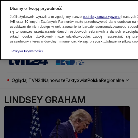
Dbamy o Twoją prywatność
Jeśli użytkownik wyrazi na to zgodę, my, nasze
podmioty stowarzyszone
i naszych
IAB oraz
30
innych Zaufanych Partnerów może przechowywać dane osobowe na ur
uzyskiwać do nich dostęp w celu zapewnienia bardziej spersonalizowanego sposo
się to poprzez przetwarzanie danych osobowych zebranych z danych przegląd
plikach cookie. Użytkownik może udzielić/wycofać zgodę i sprzeciwić się pr
uzasadniony interes w dowolnym momencie, klikając przycisk „Ustawienia plików cook
Polityka Prywatności
Oglądaj TVN24
Najnowsze
Fakty
Świat
Polska
Regionalne
LINDSEY GRAHAM