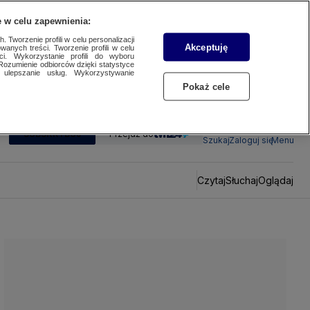
 w celu zapewnienia:
 Tworzenie profili w celu personalizacji
Akceptuję
wanych treści. Tworzenie profili w celu
ci. Wykorzystanie profili do wyboru
Rozumienie odbiorców dzięki statystyce
ulepszanie usług. Wykorzystywanie
Pokaż cele
SUBSKRYBUJ
Przejdź do
Szukaj
Zaloguj się
Menu
Czytaj
Słuchaj
Oglądaj