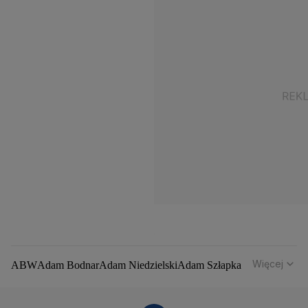
Więcej
ABW
Adam Bodnar
Adam Niedzielski
Adam Szłapka
Administracja Donalda Trumpa
Agencja Bezpieczeństwa Wewnętrznego
Agrounia