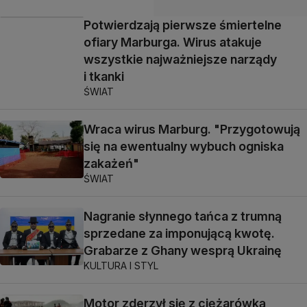
Potwierdzają pierwsze śmiertelne
ofiary Marburga. Wirus atakuje
wszystkie najważniejsze narządy
i tkanki
ŚWIAT
Wraca wirus Marburg. "Przygotowują
się na ewentualny wybuch ogniska
zakażeń"
ŚWIAT
Nagranie słynnego tańca z trumną
sprzedane za imponującą kwotę.
Grabarze z Ghany wesprą Ukrainę
KULTURA I STYL
Motor zderzył się z ciężarówką