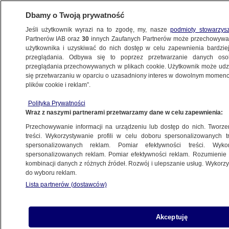
Dbamy o Twoją prywatność
Jeśli użytkownik wyrazi na to zgodę, my, nasze
podmioty stowarzys
Partnerów IAB oraz
30
innych Zaufanych Partnerów może przechowywa
użytkownika i uzyskiwać do nich dostęp w celu zapewnienia bardzi
przeglądania. Odbywa się to poprzez przetwarzanie danych os
przeglądania przechowywanych w plikach cookie. Użytkownik może udzie
GHANA
się przetwarzaniu w oparciu o uzasadniony interes w dowolnym momencie
plików cookie i reklam”.
Prezydent Nawrocki przyjął listy
uwierzytelniające od sześciu
Polityka Prywatności
Wraz z naszymi partnerami przetwarzamy dane w celu zapewnienia:
ambasadorów
POLSKA
Przechowywanie informacji na urządzeniu lub dostęp do nich. Tworzeni
treści. Wykorzystywanie profili w celu doboru spersonalizowanych tr
spersonalizowanych reklam. Pomiar efektywności treści. Wyko
"Zaangażujemy wszelkie dostępne
spersonalizowanych reklam. Pomiar efektywności reklam. Rozumienie o
kombinacji danych z różnych źródeł. Rozwój i ulepszanie usług. Wykor
środki". Rosjanin miał potajemnie
do wyboru reklam.
nagrywać kobiety
Lista partnerów (dostawców)
ŚWIAT
Akceptuję
Nielegalny recykling zanieczyszcza