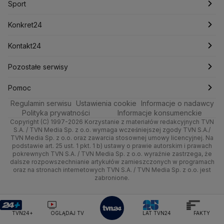
Sport
Newslettery
Ludzie Faktów
Katowice
Notowania
Pogoda godzinowa
Sport
Mariusz Błaszczak
Mariusz Kamiński
Mark Zuckerberg
Mateusz Morawiecki
Zdrowie
Kraków
Pieniądze
Pogoda długoterminowa
Piłka Nożna
Konkret24
Michał Kamiński
Technologia
Poznań
Nieruchomości
Pogoda na jutro
Ministerstwo Aktywów Państwowych
Tenis
Najnowsze
Kontakt24
Ministerstwo Edukacji i Nauki
Kultura i styl
Trójmiasto
Rynki
Pogoda na weekend
Kolarstwo
Polska
Najnowsze
Pozostałe serwisy
Ministerstwo Infrastruktury
Ministerstwo Kultury
Ministerstwo Obrony Narodowej
Ciekawostki
Wrocław
Dla firm
Najnowsze
Skoki Narciarskie
Świat
Gorące Tematy
TVN
Pomoc
Ministerstwo Rolnictwa
Regulamin serwisu
Quizy
Ustawienia cookie
Informacje o nadawcy
Ministerstwo Rozwoju i Technologii
Kielce
Handel
Polska
Sporty zimowe
Polityka
Wyślij zgłoszenie
Dzień Dobry TVN
Centrum pomocy
Polityka prywatności
Informacje konsumenckie
Ministerstwo Sportu i Turystyki
Copyright (C) 1997-2026 Korzystanie z materiałów redakcyjnych TVN
Tematy
Kujawsko-pomorskie
Ze świata
Prognoza
Lekkoatletyka
Zdrowie
Uwaga TVN
Ministerstwo Cyfryzacji
Test zgodności
S.A. / TVN Media Sp. z o.o. wymaga wcześniejszej zgody TVN S.A./
TVN Media Sp. z o.o. oraz zawarcia stosownej umowy licencyjnej. Na
Ministerstwo Edukacji Narodowej
Lublin
podstawie art. 25 ust. 1 pkt. 1 b) ustawy o prawie autorskim i prawach
Tech
Świat
Siatkówka
Tech
HGTV
Oglądaj na TV
Ministerstwo Finansów
pokrewnych TVN S.A. / TVN Media Sp. z o.o. wyraźnie zastrzega, że
dalsze rozpowszechnianie artykułów zamieszczonych w programach
Ministerstwo Klimatu i Środowiska
Lubuskie
Moto
Nauka
F1
Nauka
TVN Turbo
Zrealizuj voucher
oraz na stronach internetowych TVN S.A. / TVN Media Sp. z o.o. jest
Ministerstwo Nauki i Szkolnictwa Wyższego
zabronione.
Olsztyn
Dla seniora
Ciekawostki
Ministerstwo Sprawiedliwości
Rozrywka
TVN Style
Ministerstwo Rodziny, Pracy i Polityki Społecznej
Opole
Turystyka
Podróże
TVN7
Ministerstwo Spraw Zagranicznych
Moskwa
TVN24+
OGLĄDAJ TV
LAT TVN24
FAKTY