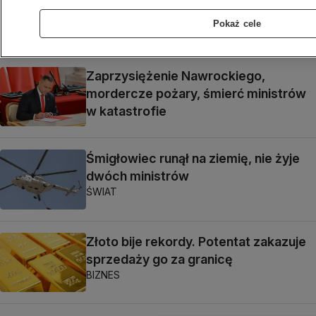
powietrze. "Niepodważalne,
długofalowe skutki"
Pokaż cele
METEO
Zaprzysiężenie Nawrockiego,
mordercze pożary, śmierć ministrów
w katastrofie
Śmigłowiec runął na ziemię, nie żyje
dwóch ministrów
ŚWIAT
Złoto bije rekordy. Potentat zakazuje
sprzedaży go za granicę
BIZNES