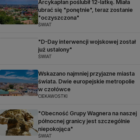
Arcykapłan poślubił 12-latkę. Miała
ubrać się "ponętnie", teraz zostanie
"oczyszczona"
ŚWIAT
"D-Day interwencji wojskowej został
już ustalony"
ŚWIAT
Wskazano najmniej przyjazne miasta
świata. Dwie europejskie metropolie
w czołówce
CIEKAWOSTKI
"Obecność Grupy Wagnera na naszej
północnej granicy jest szczególnie
niepokojąca"
ŚWIAT