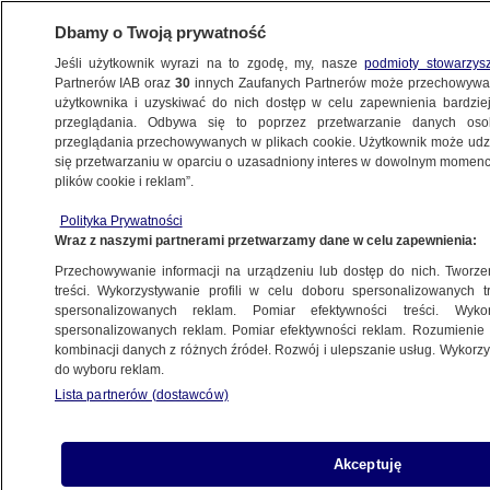
Dbamy o Twoją prywatność
Jeśli użytkownik wyrazi na to zgodę, my, nasze
podmioty stowarzys
Partnerów IAB oraz
30
innych Zaufanych Partnerów może przechowywa
użytkownika i uzyskiwać do nich dostęp w celu zapewnienia bardzi
przeglądania. Odbywa się to poprzez przetwarzanie danych os
przeglądania przechowywanych w plikach cookie. Użytkownik może udzie
B-52
się przetwarzaniu w oparciu o uzasadniony interes w dowolnym momencie
plików cookie i reklam”.
"Myśliwce F-16 zapewniły dziś
eskortę". B-52 nad Polską
Polityka Prywatności
Wraz z naszymi partnerami przetwarzamy dane w celu zapewnienia:
POLSKA
Przechowywanie informacji na urządzeniu lub dostęp do nich. Tworzeni
treści. Wykorzystywanie profili w celu doboru spersonalizowanych tr
spersonalizowanych reklam. Pomiar efektywności treści. Wyko
B-52 nad Polską. "Szkolenie pokazuje
spersonalizowanych reklam. Pomiar efektywności reklam. Rozumienie o
ogromne zaangażowanie USA
kombinacji danych z różnych źródeł. Rozwój i ulepszanie usług. Wykor
do wyboru reklam.
w NATO"
Lista partnerów (dostawców)
ŚWIAT
USA przeprowadziły ćwiczenia
Akceptuję
lotnicze nad Morzem Arabskim