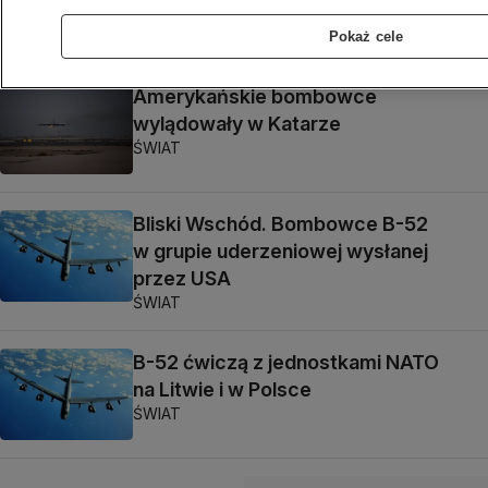
ŚWIAT
Pokaż cele
Amerykańskie bombowce
wylądowały w Katarze
ŚWIAT
Bliski Wschód. Bombowce B-52
w grupie uderzeniowej wysłanej
przez USA
ŚWIAT
B-52 ćwiczą z jednostkami NATO
na Litwie i w Polsce
ŚWIAT