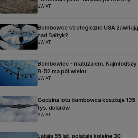
ŚWIAT
Bombowce strategiczne USA zawitają
nad Bałtyk?
ŚWIAT
Bombowiec - matuzalem. Najmłodszy
B-52 ma pół wieku
ŚWIAT
Godzina lotu bombowca kosztuje 135
tys. dolarów
ŚWIAT
Latają 55 lat, polatają kolejne 30