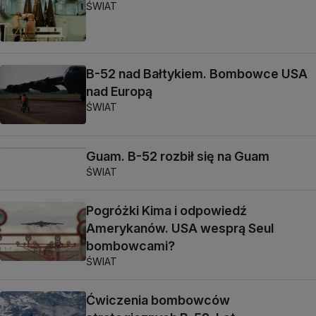
ŚWIAT
B-52 nad Bałtykiem. Bombowce USA
nad Europą
ŚWIAT
Guam. B-52 rozbił się na Guam
ŚWIAT
Pogróżki Kima i odpowiedź
Amerykanów. USA wesprą Seul
bombowcami?
ŚWIAT
Ćwiczenia bombowców