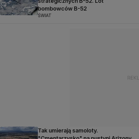
strategicznych B-52. Lot
bombowców B-52
ŚWIAT
Tak umierają samoloty.
"Cmentarzysko" na pustyni Arizony