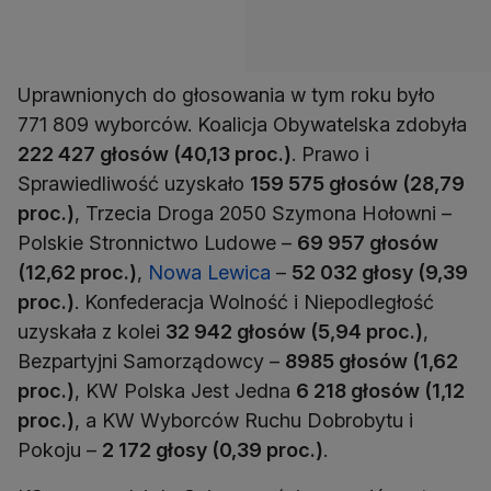
Uprawnionych do głosowania w tym roku było
771 809 wyborców. Koalicja Obywatelska zdobyła
222 427 głosów (40,13 proc.)
. Prawo i
Sprawiedliwość uzyskało
159 575 głosów (28,79
proc.)
, Trzecia Droga 2050 Szymona Hołowni –
Polskie Stronnictwo Ludowe –
69 957 głosów
(12,62 proc.)
,
Nowa Lewica
–
52 032 głosy (9,39
proc.)
. Konfederacja Wolność i Niepodległość
uzyskała z kolei
32 942 głosów (5,94 proc.)
,
Bezpartyjni Samorządowcy –
8985 głosów (1,62
proc.)
, KW Polska Jest Jedna
6 218 głosów (1,12
proc.)
, a KW Wyborców Ruchu Dobrobytu i
Pokoju –
2 172 głosy (0,39 proc.)
.