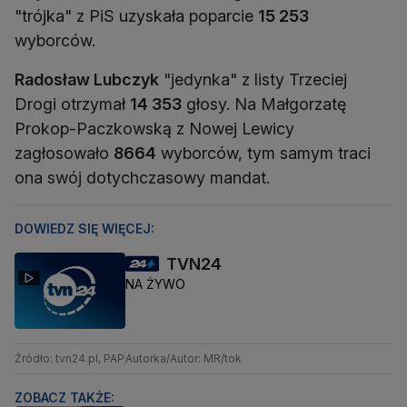
"trójka" z PiS uzyskała poparcie
15 253
wyborców.
Radosław Lubczyk
"jedynka" z listy Trzeciej
Drogi otrzymał
14 353
głosy. Na Małgorzatę
Prokop-Paczkowską z Nowej Lewicy
zagłosowało
8664
wyborców, tym samym traci
ona swój dotychczasowy mandat.
DOWIEDZ SIĘ WIĘCEJ:
TVN24
NA ŻYWO
Źródło: tvn24.pl, PAP
Autorka/Autor: MR/tok
ZOBACZ TAKŻE: