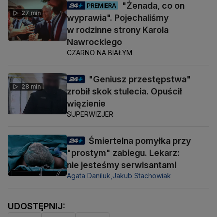
"Żenada, co on
PREMIERA
27 min
wyprawia". Pojechaliśmy
w rodzinne strony Karola
Nawrockiego
CZARNO NA BIAŁYM
"Geniusz przestępstwa"
28 min
zrobił skok stulecia. Opuścił
więzienie
SUPERWIZJER
Śmiertelna pomyłka przy
"prostym" zabiegu. Lekarz:
nie jesteśmy serwisantami
Agata Daniluk,
Jakub Stachowiak
UDOSTĘPNIJ: