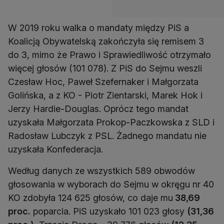
W 2019 roku walka o mandaty między PiS a
Koalicją Obywatelską zakończyła się remisem 3
do 3, mimo że Prawo i Sprawiedliwość otrzymało
więcej głosów (101 078). Z PiS do Sejmu weszli
Czesław Hoc, Paweł Szefernaker i Małgorzata
Golińska, a z KO - Piotr Zientarski, Marek Hok i
Jerzy Hardie-Douglas. Oprócz tego mandat
uzyskała Małgorzata Prokop-Paczkowska z SLD i
Radosław Lubczyk z PSL. Żadnego mandatu nie
uzyskała Konfederacja.
Według danych ze wszystkich 589 obwodów
głosowania w wyborach do Sejmu w okręgu nr 40
KO zdobyła 124 625 głosów, co daje mu
38,69
proc.
poparcia. PiS uzyskało 101 023 głosy
(31,36