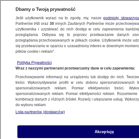
Dbamy o Twoją prywatność
Jeśli użytkownik wyrazi na to zgodę, my, nasze
podmioty stowarzys
Partnerów IAB oraz
30
innych Zaufanych Partnerów może przechowywa
użytkownika i uzyskiwać do nich dostęp w celu zapewnienia bardzi
przeglądania. Odbywa się to poprzez przetwarzanie danych os
przeglądania przechowywanych w plikach cookie. Użytkownik może udzie
SZCZECIN
się przetwarzaniu w oparciu o uzasadniony interes w dowolnym momencie
plików cookie i reklam”.
Zdecydowane zwycięstwo KO na Pomorzu
Polityka Prywatności
Zachodnim. Sławomir Nitras z największą
Wraz z naszymi partnerami przetwarzamy dane w celu zapewnienia:
liczbą głosów
Przechowywanie informacji na urządzeniu lub dostęp do nich. Tworzeni
treści. Wykorzystywanie profili w celu doboru spersonalizowanych tr
17.10.2023, 13:12
spersonalizowanych reklam. Pomiar efektywności treści. Wyko
spersonalizowanych reklam. Pomiar efektywności reklam. Rozumienie o
kombinacji danych z różnych źródeł. Rozwój i ulepszanie usług. Wykor
Udostępnij
do wyboru reklam.
Lista partnerów (dostawców)
Akceptuję