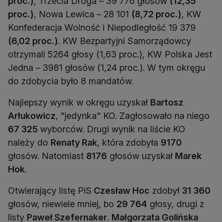
proc.)
, Trzecia Droga – 39 776 głosów
(12,35
proc.)
, Nowa Lewica – 28 101
(8,72 proc.)
, KW
Konfederacja Wolność i Niepodległość 19 379
(6,02 proc.)
. KW Bezpartyjni Samorządowcy
otrzymali 5264 głosy (1,63 proc.), KW Polska Jest
Jedna – 3981 głosów (1,24 proc.). W tym okręgu
do zdobycia było 8 mandatów.
Najlepszy wynik w okręgu uzyskał
Bartosz
Arłukowicz
, "jedynka" KO. Zagłosowało na niego
67 325
wyborców. Drugi wynik na liście KO
należy do
Renaty Rak
, która zdobyła
9170
głosów. Natomiast
8176
głosów uzyskał
Marek
Hok
.
Otwierający listę PiS
Czesław Hoc
zdobył
31 360
głosów, niewiele mniej, bo
29 764
głosy, drugi z
listy
Paweł Szefernaker
.
Małgorzata Golińska