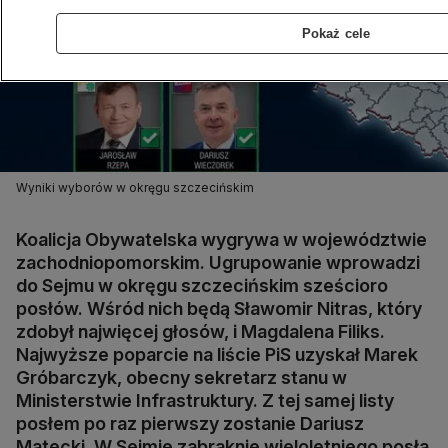
Pokaż cele
Wyniki wyborów w okręgu szczecińskim
Koalicja Obywatelska wygrywa w województwie
zachodniopomorskim. Ugrupowanie wprowadzi
do Sejmu w okręgu szczecińskim sześcioro
posłów. Wśród nich będą Sławomir Nitras, który
zdobył najwięcej głosów, i Magdalena Filiks.
Najwyższe poparcie na liście PiS uzyskał Marek
Gróbarczyk, obecny sekretarz stanu w
Ministerstwie Infrastruktury. Z tej samej listy
posłem po raz pierwszy zostanie Dariusz
Matecki. W Sejmie zabraknie wieloletniego posła