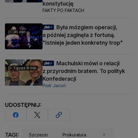
konstytucję
FAKTY PO FAKTACH
Była mózgiem operacji,
45 min
a później zaginęła z fortuną.
"Istnieje jeden konkretny trop"
Machulski mówi o relacji
1 godz 6 min
z przyrodnim bratem. To polityk
Konfederacji
Piotr Jacoń
UDOSTĘPNIJ:
TAGI:
Szczecin
Prokuratura