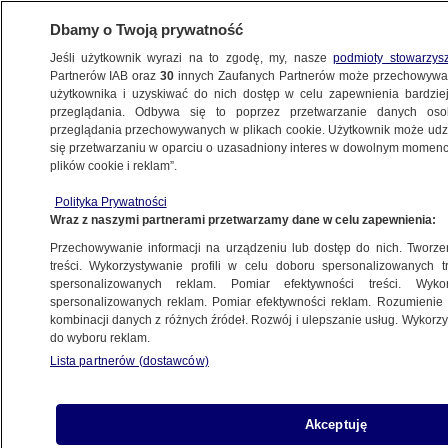
Dbamy o Twoją prywatność
Jeśli użytkownik wyrazi na to zgodę, my, nasze
podmioty stowarzys
Partnerów IAB oraz
30
innych Zaufanych Partnerów może przechowywa
użytkownika i uzyskiwać do nich dostęp w celu zapewnienia bardzi
przeglądania. Odbywa się to poprzez przetwarzanie danych os
przeglądania przechowywanych w plikach cookie. Użytkownik może udzie
SZCZECIN
się przetwarzaniu w oparciu o uzasadniony interes w dowolnym momencie
plików cookie i reklam”.
Miał nakryć partnerkę na zdradzie. Stanie
Polityka Prywatności
przed sądem za zabójstwo
Wraz z naszymi partnerami przetwarzamy dane w celu zapewnienia:
Przechowywanie informacji na urządzeniu lub dostęp do nich. Tworzeni
13.03.2025, 14:35
treści. Wykorzystywanie profili w celu doboru spersonalizowanych tr
spersonalizowanych reklam. Pomiar efektywności treści. Wyko
spersonalizowanych reklam. Pomiar efektywności reklam. Rozumienie o
Udostępnij
kombinacji danych z różnych źródeł. Rozwój i ulepszanie usług. Wykor
do wyboru reklam.
Lista partnerów (dostawców)
Akceptuję