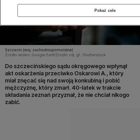
Pokaż cele
Szczecin (woj. zachodniopomorskie)
Źródło wideo: Google Earth
Źródło zdj. gł.: Shutterstock
Do szczecińskiego sądu okręgowego wpłynął
akt oskarżenia przeciwko Oskarowi A., który
miał znęcać się nad swoją konkubiną i pobić
mężczyznę, który zmarł. 40-latek w trakcie
składania zeznań przyznał, że nie chciał nikogo
zabić.