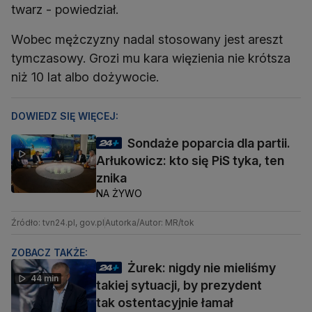
twarz - powiedział.
Wobec mężczyzny nadal stosowany jest areszt
tymczasowy. Grozi mu kara więzienia nie krótsza
niż 10 lat albo dożywocie.
DOWIEDZ SIĘ WIĘCEJ:
Sondaże poparcia dla partii.
Arłukowicz: kto się PiS tyka, ten
znika
NA ŻYWO
Źródło: tvn24.pl, gov.pl
Autorka/Autor: MR/tok
ZOBACZ TAKŻE:
Żurek: nigdy nie mieliśmy
44 min
takiej sytuacji, by prezydent
tak ostentacyjnie łamał