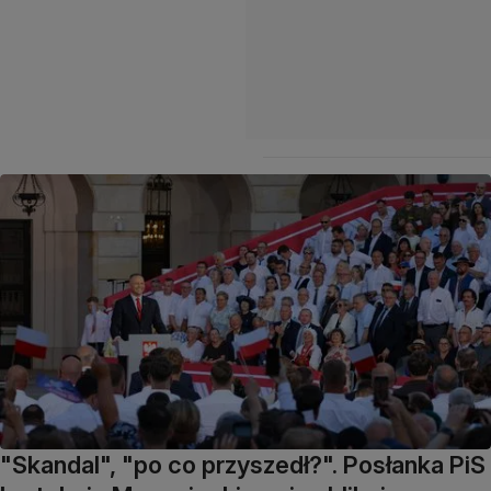
"Skandal", "po co przyszedł?". Posłanka PiS