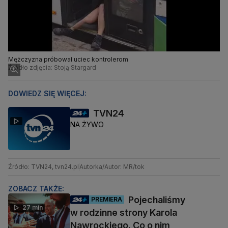
Mężczyzna próbował uciec kontrolerom
Źródło zdjęcia: Stoją Stargard
DOWIEDZ SIĘ WIĘCEJ:
TVN24
NA ŻYWO
Źródło: TVN24, tvn24.pl
Autorka/Autor: MR/tok
ZOBACZ TAKŻE:
Pojechaliśmy
PREMIERA
27 min
w rodzinne strony Karola
Nawrockiego. Co o nim