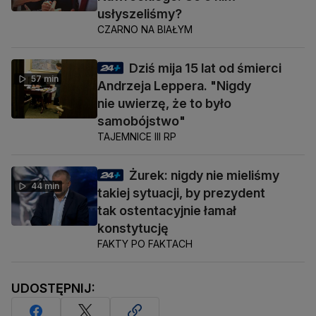
usłyszeliśmy?
CZARNO NA BIAŁYM
Dziś mija 15 lat od śmierci
57 min
Andrzeja Leppera. "Nigdy
nie uwierzę, że to było
samobójstwo"
TAJEMNICE III RP
Żurek: nigdy nie mieliśmy
44 min
takiej sytuacji, by prezydent
tak ostentacyjnie łamał
konstytucję
FAKTY PO FAKTACH
UDOSTĘPNIJ: