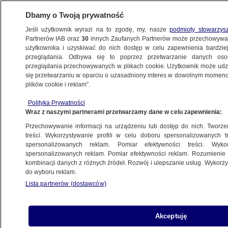
Dbamy o Twoją prywatność
Jeśli użytkownik wyrazi na to zgodę, my, nasze
podmioty stowarzys
Partnerów IAB oraz
30
innych Zaufanych Partnerów może przechowywa
użytkownika i uzyskiwać do nich dostęp w celu zapewnienia bardzi
przeglądania. Odbywa się to poprzez przetwarzanie danych os
przeglądania przechowywanych w plikach cookie. Użytkownik może udzie
SZCZECIN
się przetwarzaniu w oparciu o uzasadniony interes w dowolnym momencie
plików cookie i reklam”.
"Puśćcie mnie!" Kontrolerzy siłą
Polityka Prywatności
przetrzymywali pasażera. Nagranie
Wraz z naszymi partnerami przetwarzamy dane w celu zapewnienia:
Przechowywanie informacji na urządzeniu lub dostęp do nich. Tworzeni
29.07.2024, 15:32
Aktualizacja:
30.07.2024, 08:53
treści. Wykorzystywanie profili w celu doboru spersonalizowanych tr
spersonalizowanych reklam. Pomiar efektywności treści. Wyko
spersonalizowanych reklam. Pomiar efektywności reklam. Rozumienie o
Udostępnij
kombinacji danych z różnych źródeł. Rozwój i ulepszanie usług. Wykor
do wyboru reklam.
Lista partnerów (dostawców)
Akceptuję