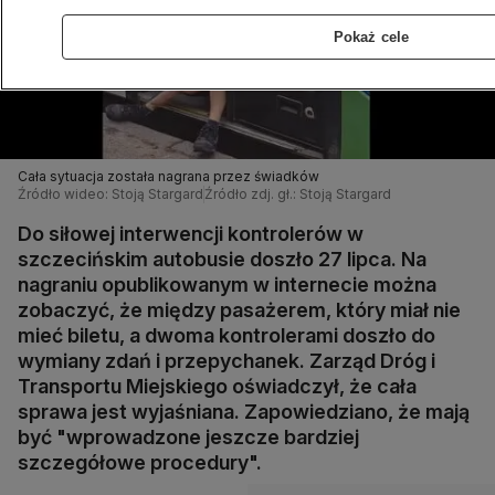
Pokaż cele
Cała sytuacja została nagrana przez świadków
Źródło wideo: Stoją Stargard
Źródło zdj. gł.: Stoją Stargard
Do siłowej interwencji kontrolerów w
szczecińskim autobusie doszło 27 lipca. Na
nagraniu opublikowanym w internecie można
zobaczyć, że między pasażerem, który miał nie
mieć biletu, a dwoma kontrolerami doszło do
wymiany zdań i przepychanek. Zarząd Dróg i
Transportu Miejskiego oświadczył, że cała
sprawa jest wyjaśniana. Zapowiedziano, że mają
być "wprowadzone jeszcze bardziej
szczegółowe procedury".