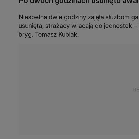
Po dwóch godzinach usunięto awar
Niespełna dwie godziny zajęła służbom ga
usunięta, strażacy wracają do jednostek 
bryg. Tomasz Kubiak.