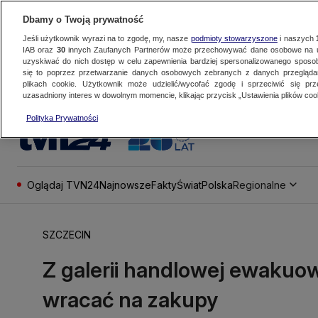
Dbamy o Twoją prywatność
Jeśli użytkownik wyrazi na to zgodę, my, nasze
podmioty stowarzyszone
i naszych
IAB oraz
30
innych Zaufanych Partnerów może przechowywać dane osobowe na ur
uzyskiwać do nich dostęp w celu zapewnienia bardziej spersonalizowanego sposo
się to poprzez przetwarzanie danych osobowych zebranych z danych przegląd
plikach cookie. Użytkownik może udzielić/wycofać zgodę i sprzeciwić się pr
uzasadniony interes w dowolnym momencie, klikając przycisk „Ustawienia plików cook
Polityka Prywatności
Oglądaj TVN24
Najnowsze
Fakty
Świat
Polska
Regionalne
SZCZECIN
Z galerii handlowej ewakuo
wracać na zakupy