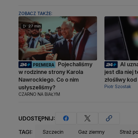
ZOBACZ TAKŻE:
27 min
Pojechaliśmy
AI uzn
PREMIERA
w rodzinne strony Karola
jest dla niej
Nawrockiego. Co o nim
złośliwy kod
Piotr Szostak
usłyszeliśmy?
CZARNO NA BIAŁYM
UDOSTĘPNIJ:
TAGI:
Szczecin
Gaz ziemny
Straż p