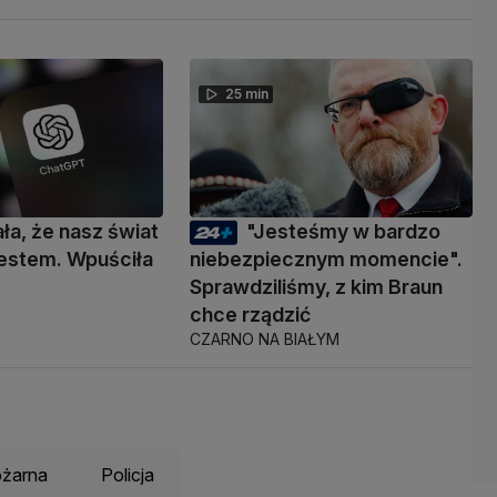
25 min
ała, że nasz świat
"Jesteśmy w bardzo
 testem. Wpuściła
niebezpiecznym momencie".
Sprawdziliśmy, z kim Braun
chce rządzić
CZARNO NA BIAŁYM
ożarna
Policja