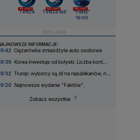
NA ŻYWO
NA ŻYWO
NA ŻYWO
TVN24
TVN24 BiS
"Fakty"
19:00
NAJNOWSZE INFORMACJE:
19:42
Ciężarówka zmiażdżyła auto osobowe
19:39
Korea inwestuje od kołyski. Liczba kont
rośnie
19:32
Trump: wyborcy są źli na republikanów, nie
na mnie
19:20
Najnowsze wydanie "Faktów".
Zobacz wszystkie