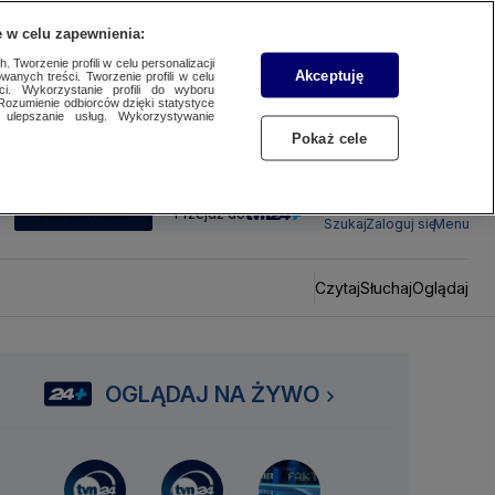
 w celu zapewnienia:
 Tworzenie profili w celu personalizacji
Akceptuję
wanych treści. Tworzenie profili w celu
ci. Wykorzystanie profili do wyboru
Rozumienie odbiorców dzięki statystyce
ulepszanie usług. Wykorzystywanie
Pokaż cele
SUBSKRYBUJ
Przejdź do
Szukaj
Zaloguj się
Menu
Czytaj
Słuchaj
Oglądaj
OGLĄDAJ NA ŻYWO