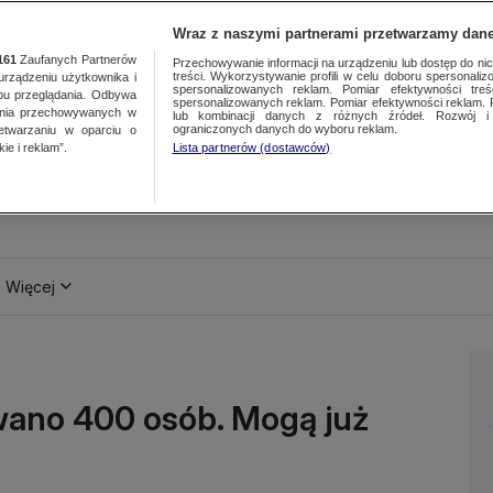
Wraz z naszymi partnerami przetwarzamy dane
161
Zaufanych Partnerów
Przechowywanie informacji na urządzeniu lub dostęp do nich.
treści. Wykorzystywanie profili w celu doboru spersonalizo
ządzeniu użytkownika i
spersonalizowanych reklam. Pomiar efektywności treś
bu przeglądania. Odbywa
spersonalizowanych reklam. Pomiar efektywności reklam. 
ania przechowywanych w
lub kombinacji danych z różnych źródeł. Rozwój i 
ograniczonych danych do wyboru reklam.
zetwarzaniu w oparciu o
ie i reklam”.
Lista partnerów (dostawców)
Więcej
wano 400 osób. Mogą już