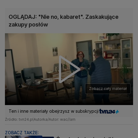
OGLĄDAJ: "Nie no, kabaret". Zaskakujące
zakupy posłów
Zobacz cały materiał
Ten i inne materiały obejrzysz w subskrypcji
Źródło: tvn24.pl
Autorka/Autor: wac//am
ZOBACZ TAKŻE: