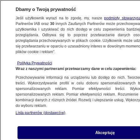
Dbamy o Twoją prywatność
Jeśli użytkownik wyrazi na to zgodę, my, nasze
podmioty stowarzys
Partnerów IAB oraz
30
innych Zaufanych Partnerów może przechowywa
użytkownika i uzyskiwać do nich dostęp w celu zapewnienia bardzi
przeglądania. Odbywa się to poprzez przetwarzanie danych os
przeglądania przechowywanych w plikach cookie. Użytkownik może udzie
QUIZY
się przetwarzaniu w oparciu o uzasadniony interes w dowolnym momencie
plików cookie i reklam”.
Drogie posłanki, drodzy posłowie... Jak
Polityka Prywatności
drodzy? Quiz
Wraz z naszymi partnerami przetwarzamy dane w celu zapewnienia:
Przechowywanie informacji na urządzeniu lub dostęp do nich. Tworzeni
24.09.2025, 15:51
treści. Wykorzystywanie profili w celu doboru spersonalizowanych tr
spersonalizowanych reklam. Pomiar efektywności treści. Wyko
spersonalizowanych reklam. Pomiar efektywności reklam. Rozumienie o
Udostępnij
kombinacji danych z różnych źródeł. Rozwój i ulepszanie usług. Wykor
do wyboru reklam.
Lista partnerów (dostawców)
Akceptuję