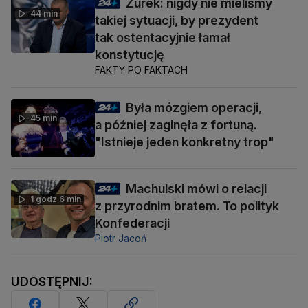
Żurek: nigdy nie mieliśmy
44 min
takiej sytuacji, by prezydent
tak ostentacyjnie łamał
konstytucję
FAKTY PO FAKTACH
Była mózgiem operacji,
45 min
a później zaginęła z fortuną.
"Istnieje jeden konkretny trop"
Machulski mówi o relacji
1 godz 6 min
z przyrodnim bratem. To polityk
Konfederacji
Piotr Jacoń
UDOSTĘPNIJ: