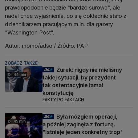
prawdopodobnie będzie "bardzo surowa", ale
nadal chce wyjaśnienia, co się dokładnie stało z
dziennikarzem pracującym m.in. dla gazety
"Washington Post".
Autor: momo/adso / Źródło: PAP
ZOBACZ TAKŻE:
Żurek: nigdy nie mieliśmy
44 min
takiej sytuacji, by prezydent
tak ostentacyjnie łamał
konstytucję
FAKTY PO FAKTACH
Była mózgiem operacji,
45 min
a później zaginęła z fortuną.
"Istnieje jeden konkretny trop"