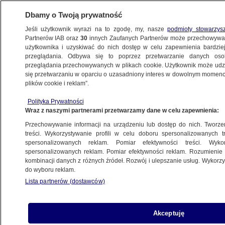
Dbamy o Twoją prywatność
Jeśli użytkownik wyrazi na to zgodę, my, nasze
podmioty stowarzys
Partnerów IAB oraz
30
innych Zaufanych Partnerów może przechowywa
użytkownika i uzyskiwać do nich dostęp w celu zapewnienia bardzi
przeglądania. Odbywa się to poprzez przetwarzanie danych os
przeglądania przechowywanych w plikach cookie. Użytkownik może udzie
ŚWIAT
się przetwarzaniu w oparciu o uzasadniony interes w dowolnym momencie
plików cookie i reklam”.
Zabójstwo Chaszodżdżiego na taśmie?
Polityka Prywatności
Ankara: nie przekazywaliśmy żadnych
Wraz z naszymi partnerami przetwarzamy dane w celu zapewnienia:
nagrań
Przechowywanie informacji na urządzeniu lub dostęp do nich. Tworzeni
treści. Wykorzystywanie profili w celu doboru spersonalizowanych tr
19.10.2018, 16:00
spersonalizowanych reklam. Pomiar efektywności treści. Wyko
spersonalizowanych reklam. Pomiar efektywności reklam. Rozumienie o
kombinacji danych z różnych źródeł. Rozwój i ulepszanie usług. Wykor
Udostępnij
do wyboru reklam.
Lista partnerów (dostawców)
Akceptuję