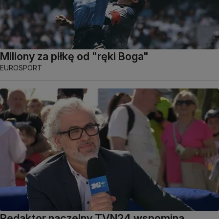
Miliony za piłkę od "ręki Boga"
EUROSPORT
Redaktor naczelny TVN24 wspomina