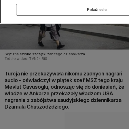
Pokaż cele
Sky: znaleziono szczątki zabitego dziennikarza
Źródło wideo: TVN24 BiS
Turcja nie przekazywała nikomu żadnych nagrań
audio - oświadczył w piątek szef MSZ tego kraju
Mevlut Cavusoglu, odnosząc się do doniesień, że
władze w Ankarze przekazały władzom USA
nagranie z zabójstwa saudyjskiego dziennikarza
Dżamala Chaszodżdżiego.