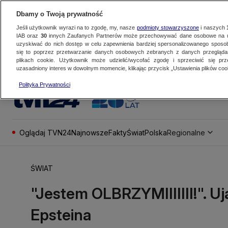
Dbamy o Twoją prywatność
Jeśli użytkownik wyrazi na to zgodę, my, nasze
podmioty stowarzyszone
i naszych
IAB oraz
30
innych Zaufanych Partnerów może przechowywać dane osobowe na ur
uzyskiwać do nich dostęp w celu zapewnienia bardziej spersonalizowanego sposo
się to poprzez przetwarzanie danych osobowych zebranych z danych przegląd
plikach cookie. Użytkownik może udzielić/wycofać zgodę i sprzeciwić się pr
uzasadniony interes w dowolnym momencie, klikając przycisk „Ustawienia plików cook
Polityka Prywatności
Oglądaj TVN24
Najnowsze
Fakty
Świat
Polska
Regionalne
ŚWIAT
"Jestem OLBRZYMIIIIIII!". Uja
Epsteina