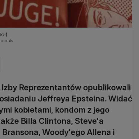
ęku)
mocrats
u Izby Reprezentantów opublikowali
 posiadaniu Jeffreya Epsteina. Widać
ymi kobietami, kondom z jego
kże Billa Clintona, Steve'a
a Bransona, Woody'ego Allena i