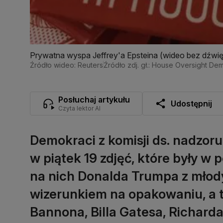
Prywatna wyspa Jeffrey'a Epsteina (wideo bez dźwi
Źródło wideo: Reuters
Źródło zdj. gł.: House Oversight De
Posłuchaj artykułu
Udostępnij
Czyta lektor AI
Demokraci z komisji ds. nadzor
w piątek 19 zdjęć, które były w
na nich Donalda Trumpa z młod
wizerunkiem na opakowaniu, a ta
Bannona, Billa Gatesa, Richard