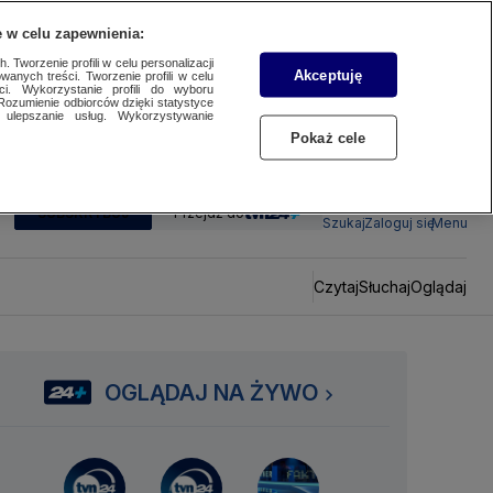
 w celu zapewnienia:
 Tworzenie profili w celu personalizacji
Akceptuję
wanych treści. Tworzenie profili w celu
ci. Wykorzystanie profili do wyboru
Rozumienie odbiorców dzięki statystyce
ulepszanie usług. Wykorzystywanie
Pokaż cele
SUBSKRYBUJ
Przejdź do
Szukaj
Zaloguj się
Menu
Czytaj
Słuchaj
Oglądaj
OGLĄDAJ NA ŻYWO