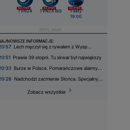
NA ŻYWO
NA ŻYWO
NA ŻYWO
TVN24
TVN24 BiS
"Fakty"
19:00
NAJNOWSZE INFORMACJE:
20:57
Lech męczył się z rywalem z Wysp
Owczych. Rezerwowy bohaterem
20:51
Prawie 39 stopni. Tu skwar był największy
20:33
Burze w Polsce. Pomarańczowe alarmy w
większości województw
20:28
Nadchodzi zaćmienie Słońca. Specjalny
zespół oceni zagrożenie
Zobacz wszystkie