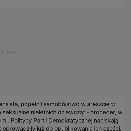
inansista, popełnił samobójstwo w areszcie w
seksualne nieletnich dziewcząt - proceder, w
omi. Politycy Partii Demokratycznej naciskają
 doprowadziły już do opublikowania ich części.