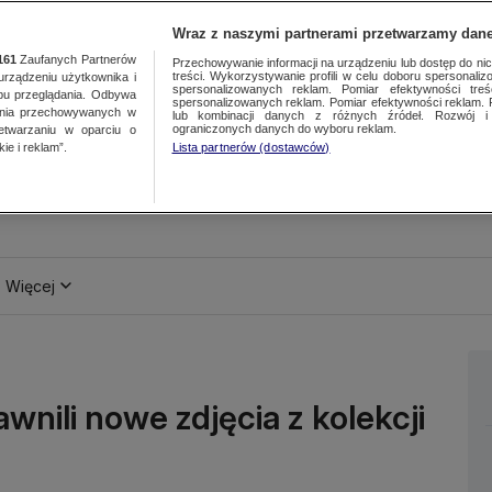
Wraz z naszymi partnerami przetwarzamy dane
161
Zaufanych Partnerów
Przechowywanie informacji na urządzeniu lub dostęp do nich.
treści. Wykorzystywanie profili w celu doboru spersonalizo
ządzeniu użytkownika i
spersonalizowanych reklam. Pomiar efektywności treś
bu przeglądania. Odbywa
spersonalizowanych reklam. Pomiar efektywności reklam. 
ania przechowywanych w
lub kombinacji danych z różnych źródeł. Rozwój i 
ograniczonych danych do wyboru reklam.
zetwarzaniu w oparciu o
ie i reklam”.
Lista partnerów (dostawców)
Więcej
wnili nowe zdjęcia z kolekcji