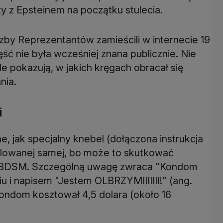
y z Epsteinem na początku stulecia.
Izby Reprezentantów zamieścili w internecie 19
ęść nie była wcześniej znana publicznie. Nie
e pokazują, w jakich kręgach obracał się
nia.
i
, jak specjalny knebel (dołączona instrukcja
blowanej samej, bo może to skutkować
ria BDSM. Szczególną uwagę zwraca "Kondom
 i napisem "Jestem OLBRZYMIIIIIII!" (ang.
ondom kosztował 4,5 dolara (około 16