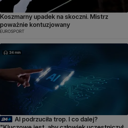
Koszmarny upadek na skoczni. Mistrz
poważnie kontuzjowany
EUROSPORT
34 min
AI podrzuciła trop. I co dalej?
"Kluczowe jest, aby człowiek uczestniczył