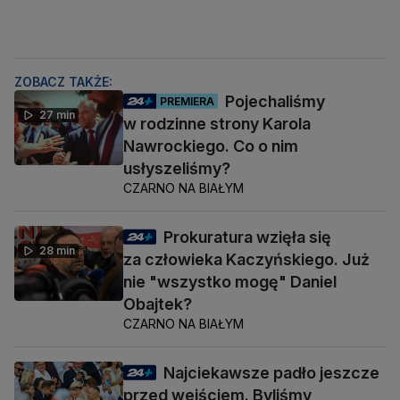
ZOBACZ TAKŻE:
Pojechaliśmy
PREMIERA
27 min
w rodzinne strony Karola
Nawrockiego. Co o nim
usłyszeliśmy?
CZARNO NA BIAŁYM
Prokuratura wzięła się
28 min
za człowieka Kaczyńskiego. Już
nie "wszystko mogę" Daniel
Obajtek?
CZARNO NA BIAŁYM
Najciekawsze padło jeszcze
przed wejściem. Byliśmy