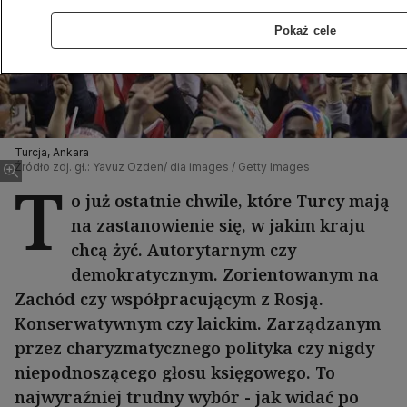
Pokaż cele
Turcja, Ankara
Źródło zdj. gł.: Yavuz Ozden/ dia images / Getty Images
T
o już ostatnie chwile, które Turcy mają
na zastanowienie się, w jakim kraju
chcą żyć. Autorytarnym czy
demokratycznym. Zorientowanym na
Zachód czy współpracującym z Rosją.
Konserwatywnym czy laickim. Zarządzanym
przez charyzmatycznego polityka czy nigdy
niepodnoszącego głosu księgowego. To
najwyraźniej trudny wybór - jak widać po