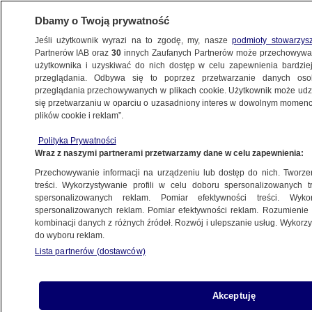
Dbamy o Twoją prywatność
Jeśli użytkownik wyrazi na to zgodę, my, nasze
podmioty stowarzys
Partnerów IAB oraz
30
innych Zaufanych Partnerów może przechowywa
użytkownika i uzyskiwać do nich dostęp w celu zapewnienia bardzi
przeglądania. Odbywa się to poprzez przetwarzanie danych os
przeglądania przechowywanych w plikach cookie. Użytkownik może udzie
się przetwarzaniu w oparciu o uzasadniony interes w dowolnym momencie
ŚWIAT
plików cookie i reklam”.
Milczenie Gökhana. I jedno
skrzyżowanie jak cała Turcja,
Polityka Prywatności
Wraz z naszymi partnerami przetwarzamy dane w celu zapewnienia:
podzielone równo na pół
Przechowywanie informacji na urządzeniu lub dostęp do nich. Tworzeni
27.05.2023, 09:35
treści. Wykorzystywanie profili w celu doboru spersonalizowanych tr
spersonalizowanych reklam. Pomiar efektywności treści. Wyko
spersonalizowanych reklam. Pomiar efektywności reklam. Rozumienie o
Udostępnij
kombinacji danych z różnych źródeł. Rozwój i ulepszanie usług. Wykor
do wyboru reklam.
Lista partnerów (dostawców)
Akceptuję