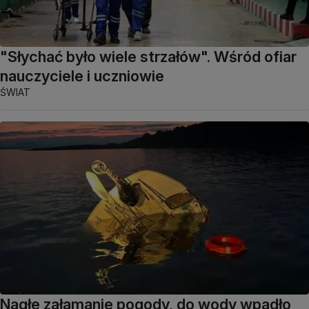
"Słychać było wiele strzałów". Wśród ofiar
nauczyciele i uczniowie
ŚWIAT
Nagłe załamanie pogody, do wody wpadło