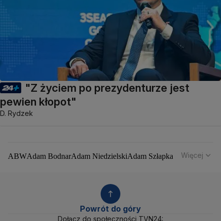
"Z życiem po prezydenturze jest
pewien kłopot"
D. Rydzek
Więcej
ABW
Adam Bodnar
Adam Niedzielski
Adam Szłapka
Administracja Donalda Trumpa
Agencja Bezpieczeństwa Wewnętrznego
Agrounia
Alaksandr Łukaszenka
Aleksander Kwaśniewski
Aleksandra Dulkiewicz
Alert RCB
Powrót do góry
Ambasada USA w Polsce
Andrzej Duda
Białoruś
Dołącz do społeczności TVN24: