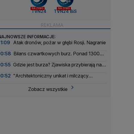
NA ŻYWO
NA ŻYWO
TVN24
TVN24 BiS
NAJNOWSZE INFORMACJE:
11:09
Atak dronów, pożar w głębi Rosji. Nagranie
10:58
Bilans czwartkowych burz. Ponad 1300
interwencji
10:55
Gdzie jest burza? Zjawiska przybierają na
ile
10:52
"Architektoniczny unikat i milczący
świadek dramatycznych wydarzeń"
Zobacz wszystkie