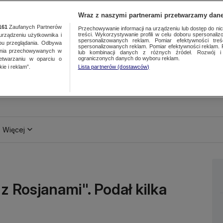
Wraz z naszymi partnerami przetwarzamy dane
161
Zaufanych Partnerów
Przechowywanie informacji na urządzeniu lub dostęp do nich.
treści. Wykorzystywanie profili w celu doboru spersonalizo
ządzeniu użytkownika i
spersonalizowanych reklam. Pomiar efektywności treś
bu przeglądania. Odbywa
spersonalizowanych reklam. Pomiar efektywności reklam. 
ania przechowywanych w
lub kombinacji danych z różnych źródeł. Rozwój i 
ograniczonych danych do wyboru reklam.
zetwarzaniu w oparciu o
ie i reklam”.
Lista partnerów (dostawców)
Więcej
z Rosjanami". Podał kilka