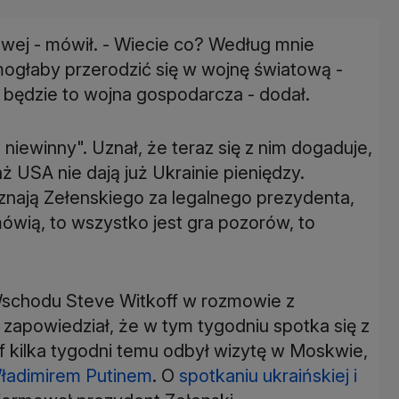
owej - mówił. - Wiecie co? Według mnie
mogłaby przerodzić się w wojnę światową -
e będzie to wojna gospodarcza - dodał.
e niewinny". Uznał, że teraz się z nim dogaduje,
aż USA nie dają już Ukrainie pieniędzy.
uznają Zełenskiego za legalnego prezydenta,
mówią, to wszystko jest gra pozorów, to
 Wschodu Steve Witkoff w rozmowie z
zapowiedział, że w tym tygodniu spotka się z
 kilka tygodni temu odbył wizytę w Moskwie,
ładimirem Putinem
. O
spotkaniu ukraińskiej i