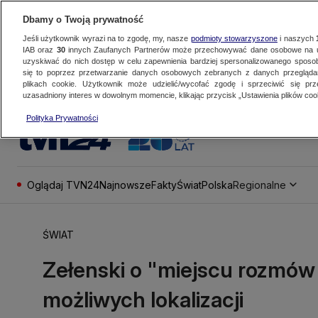
Dbamy o Twoją prywatność
Jeśli użytkownik wyrazi na to zgodę, my, nasze
podmioty stowarzyszone
i naszych
IAB oraz
30
innych Zaufanych Partnerów może przechowywać dane osobowe na ur
uzyskiwać do nich dostęp w celu zapewnienia bardziej spersonalizowanego sposo
się to poprzez przetwarzanie danych osobowych zebranych z danych przegląd
plikach cookie. Użytkownik może udzielić/wycofać zgodę i sprzeciwić się pr
uzasadniony interes w dowolnym momencie, klikając przycisk „Ustawienia plików cook
Polityka Prywatności
Oglądaj TVN24
Najnowsze
Fakty
Świat
Polska
Regionalne
ŚWIAT
Zełenski o "miejscu rozmów 
możliwych lokalizacji