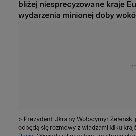
bliżej niesprecyzowane kraje Eu
wydarzenia minionej doby wokół
> Prezydent Ukrainy Wołodymyr Zełenski 
odbędą się rozmowy z władzami kilku kraj
Rosją
. Oświadczył przy tym, że strona uk