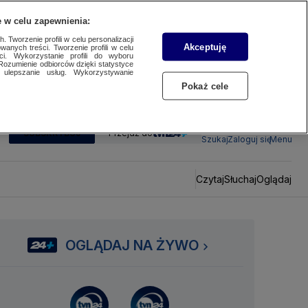
 w celu zapewnienia:
 Tworzenie profili w celu personalizacji
Akceptuję
wanych treści. Tworzenie profili w celu
ci. Wykorzystanie profili do wyboru
Rozumienie odbiorców dzięki statystyce
ulepszanie usług. Wykorzystywanie
Pokaż cele
SUBSKRYBUJ
Przejdź do
Szukaj
Zaloguj się
Menu
Czytaj
Słuchaj
Oglądaj
OGLĄDAJ NA ŻYWO