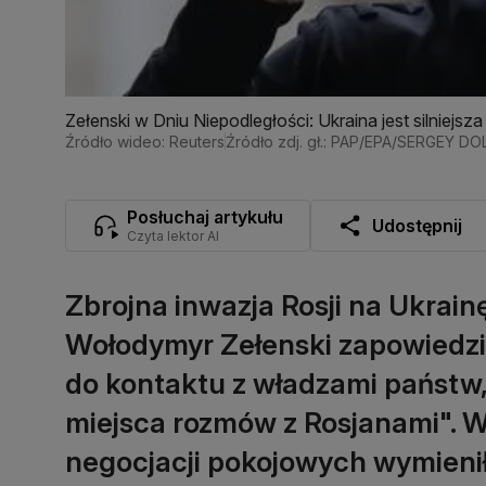
Zełenski w Dniu Niepodległości: Ukraina jest silniejsza 
Źródło wideo: Reuters
Źródło zdj. gł.: PAP/EPA/SERGEY 
Posłuchaj artykułu
Udostępnij
Czyta lektor AI
Zbrojna inwazja Rosji na Ukrain
Wołodymyr Zełenski zapowiedział
do kontaktu z władzami państw,
miejsca rozmów z Rosjanami". W
negocjacji pokojowych wymienił T