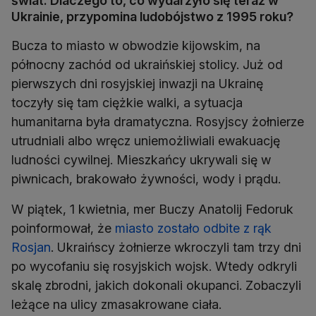
świat. Dlaczego to, co wydarzyło się teraz w
Ukrainie, przypomina ludobójstwo z 1995 roku?
Bucza to miasto w obwodzie kijowskim, na
północny zachód od ukraińskiej stolicy. Już od
pierwszych dni rosyjskiej inwazji na Ukrainę
toczyły się tam ciężkie walki, a sytuacja
humanitarna była dramatyczna. Rosyjscy żołnierze
utrudniali albo wręcz uniemożliwiali ewakuację
ludności cywilnej. Mieszkańcy ukrywali się w
piwnicach, brakowało żywności, wody i prądu.
W piątek, 1 kwietnia, mer Buczy Anatolij Fedoruk
poinformował, że
miasto zostało odbite z rąk
Rosjan
. Ukraińscy żołnierze wkroczyli tam trzy dni
po wycofaniu się rosyjskich wojsk. Wtedy odkryli
skalę zbrodni, jakich dokonali okupanci. Zobaczyli
leżące na ulicy zmasakrowane ciała.