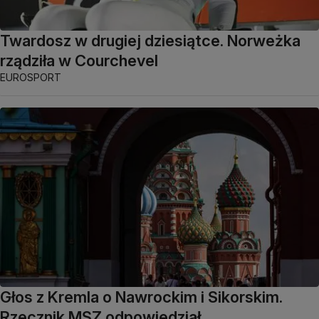
Twardosz w drugiej dziesiątce. Norweżka
rządziła w Courchevel
EUROSPORT
Głos z Kremla o Nawrockim i Sikorskim.
Rzecznik MSZ odpowiedział