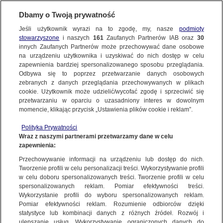
Dbamy o Twoją prywatność
SUBSKRYBUJ
Jeśli użytkownik wyrazi na to zgodę, my, nasze
podmioty
stowarzyszone
i naszych
161
Zaufanych Partnerów IAB oraz
30
ŚWIAT
innych Zaufanych Partnerów może przechowywać dane osobowe
na urządzeniu użytkownika i uzyskiwać do nich dostęp w celu
Setki ofiar leżące na ulicach, masowy grób
zapewnienia bardziej spersonalizowanego sposobu przeglądania.
cywilów. Dlaczego Ukraińcy mówią
Odbywa się to poprzez przetwarzanie danych osobowych
zebranych z danych przeglądania przechowywanych w plikach
o Buczy "nowa Srebrenica"
cookie. Użytkownik może udzielić/wycofać zgodę i sprzeciwić się
przetwarzaniu w oparciu o uzasadniony interes w dowolnym
4.04.2022, 12:20
momencie, klikając przycisk „Ustawienia plików cookie i reklam”.
Polityka Prywatności
Udostępnij
Wraz z naszymi partnerami przetwarzamy dane w celu
zapewnienia:
Przechowywanie informacji na urządzeniu lub dostęp do nich.
Tworzenie profili w celu personalizacji treści. Wykorzystywanie profili
w celu doboru spersonalizowanych treści. Tworzenie profili w celu
spersonalizowanych reklam. Pomiar efektywności treści.
Wykorzystanie profili do wyboru spersonalizowanych reklam.
Pomiar efektywności reklam. Rozumienie odbiorców dzięki
statystyce lub kombinacji danych z różnych źródeł. Rozwój i
ulepszanie usług. Wykorzystywanie ograniczonych danych do