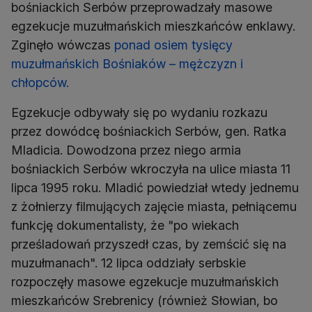
bośniackich Serbów przeprowadzały masowe
egzekucje muzułmańskich mieszkańców enklawy.
Zginęło wówczas
ponad osiem tysięcy
muzułmańskich Bośniaków – mężczyzn i
chłopców.
Egzekucje odbywały się po wydaniu rozkazu
przez dowódcę bośniackich Serbów, gen. Ratka
Mladicia. Dowodzona przez niego armia
bośniackich Serbów wkroczyła na ulice miasta 11
lipca 1995 roku. Mladić powiedział wtedy jednemu
z żołnierzy filmujących zajęcie miasta, pełniącemu
funkcję dokumentalisty, że "po wiekach
prześladowań przyszedł czas, by zemścić się na
muzułmanach". 12 lipca oddziały serbskie
rozpoczęły masowe egzekucje muzułmańskich
mieszkańców Srebrenicy (również Słowian, bo