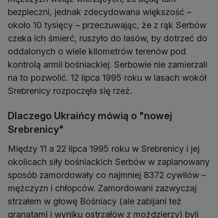
bezpieczni, jednak zdecydowana większość –
około 10 tysięcy – przeczuwając, że z rąk Serbów
czeka ich śmierć, ruszyło do lasów, by dotrzeć do
oddalonych o wiele kilometrów terenów pod
kontrolą armii bośniackiej. Serbowie nie zamierzali
na to pozwolić. 12 lipca 1995 roku w lasach wokół
Srebrenicy rozpoczęła się rzeź.
Dlaczego Ukraińcy mówią o "nowej
Srebrenicy"
Między 11 a 22 lipca 1995 roku w Srebrenicy i jej
okolicach siły bośniackich Serbów w zaplanowany
sposób zamordowały co najmniej 8372 cywilów –
mężczyzn i chłopców. Zamordowani zazwyczaj
strzałem w głowę Bośniacy (ale zabijani też
granatami i wyniku ostrzałów z moździerzy) byli