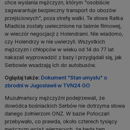
chce wydania mężczyzn, którym "osobiście
zagwarantuje bezpieczny transport do obozów
przejściowych", poza strefę walki. Te słowa Ratka
Mladicia zostały uwiecznione na taśmie filmowej,
w wieczór negocjacji z Holendrami. Nie wiadomo,
czy Holendrzy w nie uwierzyli. Wszystkich
mężczyzn i chłopców w wieku od 14 do 77 lat
nakazali wyprowadzić z bazy i przyglądali się, jak
Serbowie wsadzają ich do autobusów.
Oglądaj także:
Dokument "Stan umysłu" o
zbrodni w Jugosławii w TVN24 GO
Muzułmańscy mężczyźni podejrzewali, że
dowódca bośniackich Serbów nie dotrzyma słowa
danego żołnierzom ONZ. W bazie Potoczari
przebywało, co prawda, około czterech tysięcy
mężczyzn wciąż wierzących, że będą tam