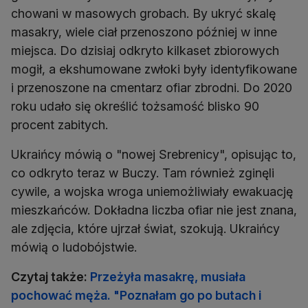
chowani w masowych grobach. By ukryć skalę
masakry, wiele ciał przenoszono później w inne
miejsca. Do dzisiaj odkryto kilkaset zbiorowych
mogił, a ekshumowane zwłoki były identyfikowane
i przenoszone na cmentarz ofiar zbrodni. Do 2020
roku udało się określić tożsamość blisko 90
procent zabitych.
Ukraińcy mówią o "nowej Srebrenicy", opisując to,
co odkryto teraz w Buczy. Tam również zginęli
cywile, a wojska wroga uniemożliwiały ewakuację
mieszkańców. Dokładna liczba ofiar nie jest znana,
ale zdjęcia, które ujrzał świat, szokują. Ukraińcy
mówią o ludobójstwie.
Czytaj także:
Przeżyła masakrę, musiała
pochować męża. "Poznałam go po butach i