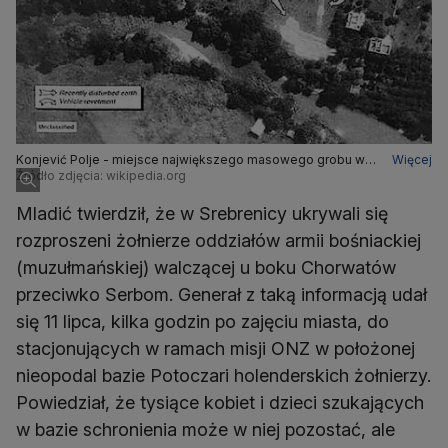
Konjević Polje - miejsce największego masowego grobu w
Więcej
enklawie Srebrenicy
Źródło zdjęcia: wikipedia.org
Mladić twierdził, że w Srebrenicy ukrywali się
rozproszeni żołnierze oddziałów armii bośniackiej
(muzułmańskiej) walczącej u boku Chorwatów
przeciwko Serbom. Generał z taką informacją udał
się 11 lipca, kilka godzin po zajęciu miasta, do
stacjonujących w ramach misji ONZ w położonej
nieopodal bazie Potoczari holenderskich żołnierzy.
Powiedział, że tysiące kobiet i dzieci szukających
w bazie schronienia może w niej pozostać, ale