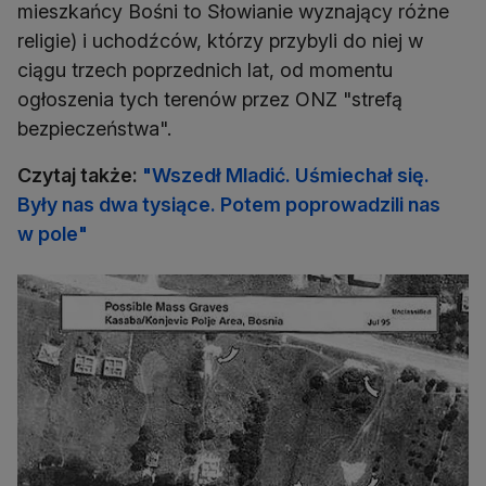
mieszkańcy Bośni to Słowianie wyznający różne
religie) i uchodźców, którzy przybyli do niej w
ciągu trzech poprzednich lat, od momentu
ogłoszenia tych terenów przez ONZ "strefą
bezpieczeństwa".
Czytaj także:
"Wszedł Mladić. Uśmiechał się.
Były nas dwa tysiące. Potem poprowadzili nas
w pole"