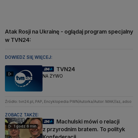
Atak Rosji na Ukrainę - oglądaj program specjalny
w TVN24:
DOWIEDZ SIĘ WIĘCEJ:
TVN24
NA ŻYWO
Źródło: tvn24.pl, PAP, Encyklopedia PWN
Autorka/Autor: MAK//az, adso
ZOBACZ TAKŻE:
Machulski mówi o relacji
1 godz 6 min
z przyrodnim bratem. To polityk
Konfederacji