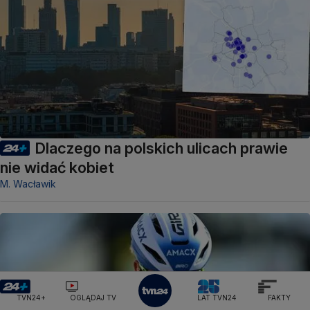
Dlaczego na polskich ulicach prawie
nie widać kobiet
M. Wacławik
TVN24+
OGLĄDAJ TV
LAT TVN24
FAKTY