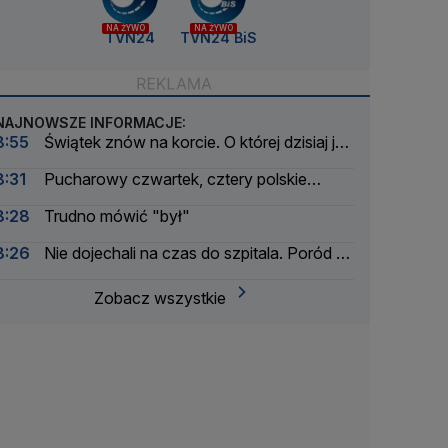
NA ŻYWO
NA ŻYWO
TVN24
TVN24 BiS
NAJNOWSZE INFORMACJE:
8:55
Świątek znów na korcie. O której dzisiaj jej
pojedynek?
8:31
Pucharowy czwartek, cztery polskie
zespoły w akcji. O której dzisiaj mecze?
8:28
Trudno mówić "był"
8:26
Nie dojechali na czas do szpitala. Poród na
parkingu odebrał policjant
Zobacz wszystkie