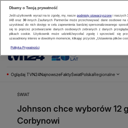
Dbamy o Twoją prywatność
Jeśli użytkownik wyrazi na to zgodę, my, nasze
podmioty stowarzyszone
i naszych
IAB oraz
30
innych Zaufanych Partnerów może przechowywać dane osobowe na ur
uzyskiwać do nich dostęp w celu zapewnienia bardziej spersonalizowanego sposo
się to poprzez przetwarzanie danych osobowych zebranych z danych przegląd
plikach cookie. Użytkownik może udzielić/wycofać zgodę i sprzeciwić się pr
uzasadniony interes w dowolnym momencie, klikając przycisk „Ustawienia plików cook
Polityka Prywatności
Oglądaj TVN24
Najnowsze
Fakty
Świat
Polska
Regionalne
ŚWIAT
Johnson chce wyborów 12 gr
Corbynowi