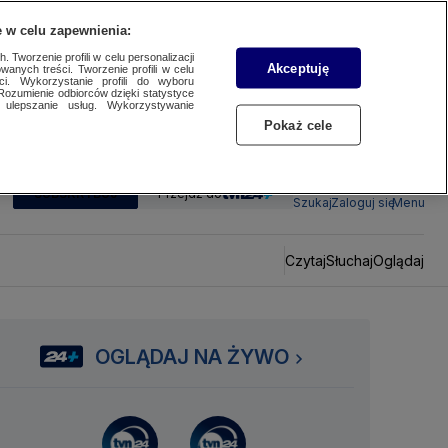
 w celu zapewnienia:
 Tworzenie profili w celu personalizacji
Akceptuję
wanych treści. Tworzenie profili w celu
ci. Wykorzystanie profili do wyboru
Rozumienie odbiorców dzięki statystyce
ulepszanie usług. Wykorzystywanie
Pokaż cele
SUBSKRYBUJ
Przejdź do
Szukaj
Zaloguj się
Menu
Czytaj
Słuchaj
Oglądaj
OGLĄDAJ NA ŻYWO