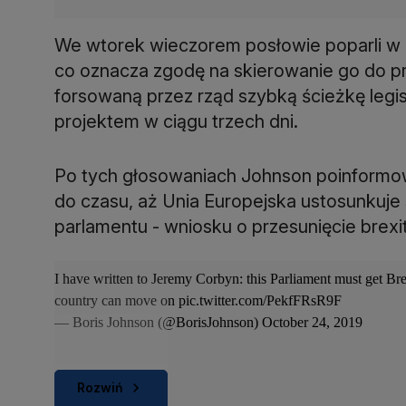
We wtorek wieczorem posłowie poparli w
co oznacza zgodę na skierowanie go do prac
forsowaną przez rząd szybką ścieżkę legis
projektem w ciągu trzech dni.
Po tych głosowaniach Johnson poinformo
do czasu, aż Unia Europejska ustosunkuje
parlamentu - wniosku o przesunięcie brexit
I have written to Jeremy Corbyn: this Parliament must get B
country can move on
pic.twitter.com/PekfFRsR9F
— Boris Johnson (@BorisJohnson)
October 24, 2019
Rozwiń