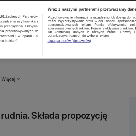
Wraz z naszymi partnerami przetwarzamy dane
161
Zaufanych Partnerów
Przechowywanie informacji na urządzeniu lub dostęp do nich.
treści. Wykorzystywanie profili w celu doboru spersonalizo
ządzeniu użytkownika i
spersonalizowanych reklam. Pomiar efektywności treś
bu przeglądania. Odbywa
spersonalizowanych reklam. Pomiar efektywności reklam. 
ania przechowywanych w
lub kombinacji danych z różnych źródeł. Rozwój i 
ograniczonych danych do wyboru reklam.
zetwarzaniu w oparciu o
ie i reklam”.
Lista partnerów (dostawców)
Więcej
udnia. Składa propozycję