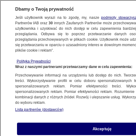
Dbamy o Twoją prywatność
Jeśli użytkownik wyrazi na to zgodę, my, nasze
podmioty stowarzys
Partnerów IAB oraz
30
innych Zaufanych Partnerów może przechowywa
użytkownika i uzyskiwać do nich dostęp w celu zapewnienia bardzi
przeglądania. Odbywa się to poprzez przetwarzanie danych os
przeglądania przechowywanych w plikach cookie. Użytkownik może udzie
ŚWIAT
się przetwarzaniu w oparciu o uzasadniony interes w dowolnym momencie
plików cookie i reklam”.
Orban "jest gotowy". "To nie czas
Polityka Prywatności
na eksperymentatorów"
Wraz z naszymi partnerami przetwarzamy dane w celu zapewnienia:
Przechowywanie informacji na urządzeniu lub dostęp do nich. Tworzeni
11.01.2026, 06:38
treści. Wykorzystywanie profili w celu doboru spersonalizowanych tr
spersonalizowanych reklam. Pomiar efektywności treści. Wyko
Posłuchaj artykułu
spersonalizowanych reklam. Pomiar efektywności reklam. Rozumienie o
Czyta lektor AI
kombinacji danych z różnych źródeł. Rozwój i ulepszanie usług. Wykor
do wyboru reklam.
Lista partnerów (dostawców)
Akceptuję