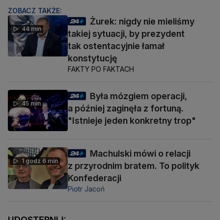
ZOBACZ TAKŻE:
Żurek: nigdy nie mieliśmy
44 min
takiej sytuacji, by prezydent
tak ostentacyjnie łamał
konstytucję
FAKTY PO FAKTACH
Była mózgiem operacji,
45 min
a później zaginęła z fortuną.
"Istnieje jeden konkretny trop"
Machulski mówi o relacji
1 godz 6 min
z przyrodnim bratem. To polityk
Konfederacji
Piotr Jacoń
UDOSTĘPNIJ: