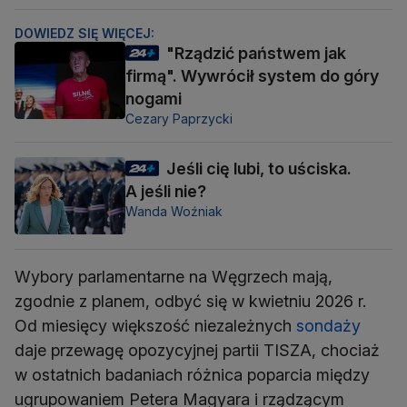
DOWIEDZ SIĘ WIĘCEJ:
"Rządzić państwem jak
firmą". Wywrócił system do góry
nogami
Cezary Paprzycki
Jeśli cię lubi, to uściska.
A jeśli nie?
Wanda Woźniak
Wybory parlamentarne na Węgrzech mają,
zgodnie z planem, odbyć się w kwietniu 2026 r.
Od miesięcy większość niezależnych
sondaży
daje przewagę opozycyjnej partii TISZA, chociaż
w ostatnich badaniach różnica poparcia między
ugrupowaniem Petera Magyara i rządzącym