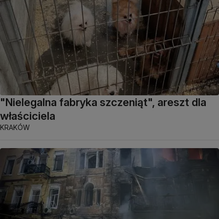
"Nielegalna fabryka szczeniąt", areszt dla
właściciela
KRAKÓW