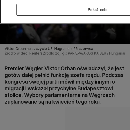
Pokaż cele
Viktor Orban na szczycie UE. Nagranie z 26 czerwca
Źródło wideo: Reuters
Źródło zdj. gł.: PAP/EPA/AKOS KAISER / Hungari
Premier Węgier Viktor Orban oświadczył, że jest
gotów dalej pełnić funkcję szefa rządu. Podczas
kongresu swojej partii mówił między innymi o
migracji i wskazał przychylne Budapesztowi
stolice. Wybory parlamentarne na Węgrzech
zaplanowane są na kwiecień tego roku.