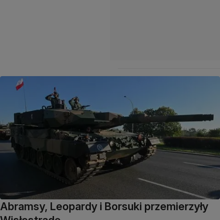
Abramsy, Leopardy i Borsuki przemierzyły
Wisłostradę