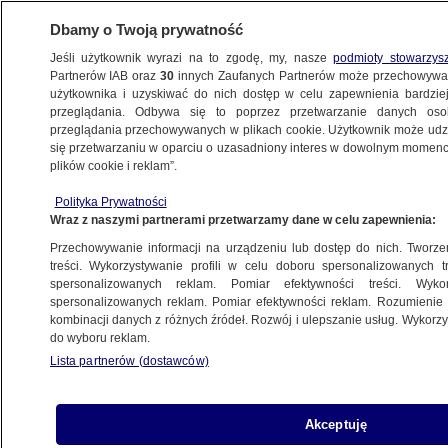
Dbamy o Twoją prywatność
Jeśli użytkownik wyrazi na to zgodę, my, nasze
podmioty stowarzys
Partnerów IAB oraz
30
innych Zaufanych Partnerów może przechowywa
użytkownika i uzyskiwać do nich dostęp w celu zapewnienia bardzi
przeglądania. Odbywa się to poprzez przetwarzanie danych os
przeglądania przechowywanych w plikach cookie. Użytkownik może udzie
ŚWIAT
się przetwarzaniu w oparciu o uzasadniony interes w dowolnym momencie
plików cookie i reklam”.
Wychowuje siedmioro dzieci, więc "jest
Polityka Prywatności
przyzwyczajona do grupy dziewięciu
Wraz z naszymi partnerami przetwarzamy dane w celu zapewnienia:
osób". Kim jest Amy Coney Barett?
Przechowywanie informacji na urządzeniu lub dostęp do nich. Tworzeni
treści. Wykorzystywanie profili w celu doboru spersonalizowanych tr
27.10.2020, 07:30
spersonalizowanych reklam. Pomiar efektywności treści. Wyko
spersonalizowanych reklam. Pomiar efektywności reklam. Rozumienie o
kombinacji danych z różnych źródeł. Rozwój i ulepszanie usług. Wykor
Udostępnij
do wyboru reklam.
Lista partnerów (dostawców)
W dziewięcioosobowym gronie amerykańskiego
Sądu Najwyższego 48-letnia Amy Coney Barett
będzie najmłodsza. W przypadku tego gremium
Akceptuję