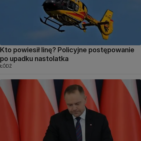
Kto powiesił linę? Policyjne postępowanie
po upadku nastolatka
ŁÓDŹ