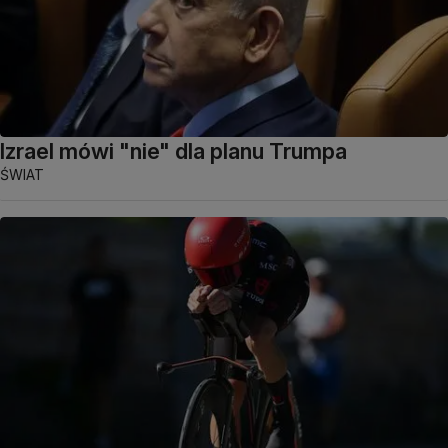
Izrael mówi "nie" dla planu Trumpa
ŚWIAT