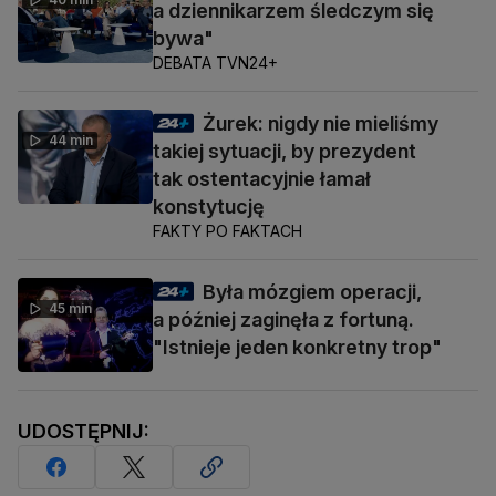
a dziennikarzem śledczym się
bywa"
DEBATA TVN24+
Żurek: nigdy nie mieliśmy
44 min
takiej sytuacji, by prezydent
tak ostentacyjnie łamał
konstytucję
FAKTY PO FAKTACH
Była mózgiem operacji,
45 min
a później zaginęła z fortuną.
"Istnieje jeden konkretny trop"
UDOSTĘPNIJ: