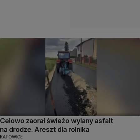
Celowo zaorał świeżo wylany asfalt
na drodze. Areszt dla rolnika
KATOWICE