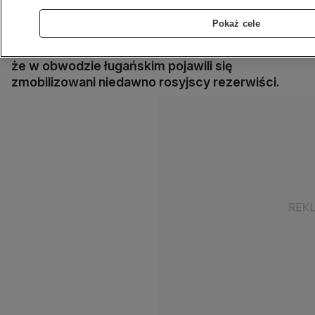
Sztab Generalny Sił Zbrojnych Ukrainy. Mają oni
szkolić Rosjan w zakresie wykorzystania
Pokaż cele
produkowanych w Iranie dronów bojowych.
Ukraińskie dowództwo poinformowało również,
że w obwodzie ługańskim pojawili się
zmobilizowani niedawno rosyjscy rezerwiści.