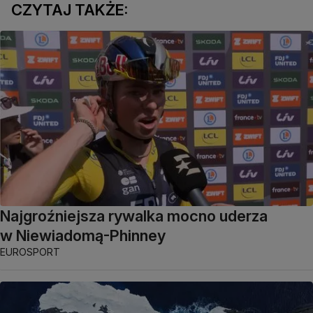
CZYTAJ TAKŻE:
Najgroźniejsza rywalka mocno uderza
w Niewiadomą-Phinney
EUROSPORT