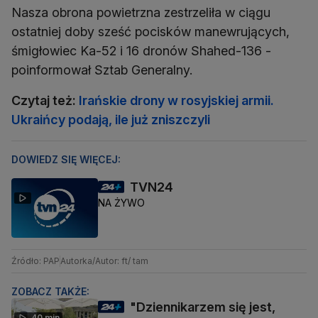
Nasza obrona powietrzna zestrzeliła w ciągu
ostatniej doby sześć pocisków manewrujących,
śmigłowiec Ka-52 i 16 dronów Shahed-136 -
poinformował Sztab Generalny.
Czytaj też:
Irańskie drony w rosyjskiej armii.
Ukraińcy podają, ile już zniszczyli
DOWIEDZ SIĘ WIĘCEJ:
TVN24
NA ŻYWO
Źródło: PAP
Autorka/Autor: ft/ tam
ZOBACZ TAKŻE:
"Dziennikarzem się jest,
40 min