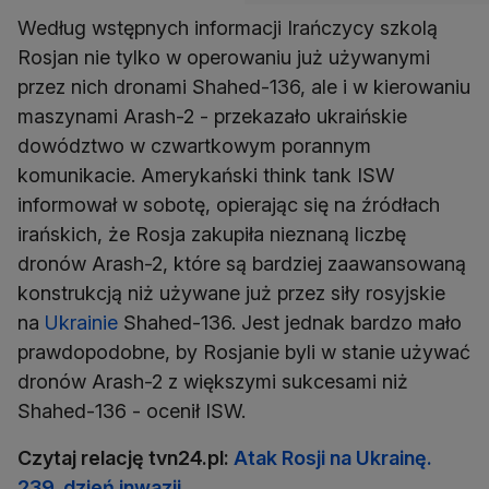
Według wstępnych informacji Irańczycy szkolą
Rosjan nie tylko w operowaniu już używanymi
przez nich dronami Shahed-136, ale i w kierowaniu
maszynami Arash-2 - przekazało ukraińskie
dowództwo w czwartkowym porannym
komunikacie. Amerykański think tank ISW
informował w sobotę, opierając się na źródłach
irańskich, że Rosja zakupiła nieznaną liczbę
dronów Arash-2, które są bardziej zaawansowaną
konstrukcją niż używane już przez siły rosyjskie
na
Ukrainie
Shahed-136. Jest jednak bardzo mało
prawdopodobne, by Rosjanie byli w stanie używać
dronów Arash-2 z większymi sukcesami niż
Shahed-136 - ocenił ISW.
Czytaj relację tvn24.pl:
Atak Rosji na Ukrainę.
239. dzień inwazji