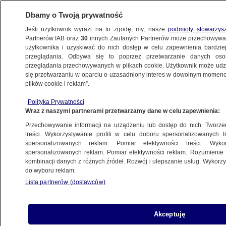
Dbamy o Twoją prywatność
Jeśli użytkownik wyrazi na to zgodę, my, nasze
podmioty stowarzys
Partnerów IAB oraz
30
innych Zaufanych Partnerów może przechowywa
użytkownika i uzyskiwać do nich dostęp w celu zapewnienia bardzi
przeglądania. Odbywa się to poprzez przetwarzanie danych os
przeglądania przechowywanych w plikach cookie. Użytkownik może udzie
ŚWIAT
się przetwarzaniu w oparciu o uzasadniony interes w dowolnym momencie
plików cookie i reklam”.
Sztab Generalny Ukrainy: irańscy
Polityka Prywatności
instruktorzy szkolą Rosjan w zakresie
Wraz z naszymi partnerami przetwarzamy dane w celu zapewnienia:
wykorzystywania dronów bojowych
Przechowywanie informacji na urządzeniu lub dostęp do nich. Tworzeni
treści. Wykorzystywanie profili w celu doboru spersonalizowanych tr
20.10.2022, 08:33
spersonalizowanych reklam. Pomiar efektywności treści. Wyko
spersonalizowanych reklam. Pomiar efektywności reklam. Rozumienie o
kombinacji danych z różnych źródeł. Rozwój i ulepszanie usług. Wykor
Udostępnij
do wyboru reklam.
Lista partnerów (dostawców)
Władze w Moskwie i Teheranie porozumiały się
w sprawie przyjazdu do Rosji irańskich
instruktorów i doradców - przekazał w czwartek
Akceptuję