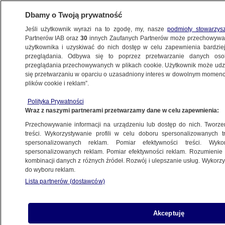
Dbamy o Twoją prywatność
Jeśli użytkownik wyrazi na to zgodę, my, nasze
podmioty stowarzys
Partnerów IAB oraz
30
innych Zaufanych Partnerów może przechowywa
użytkownika i uzyskiwać do nich dostęp w celu zapewnienia bardzi
przeglądania. Odbywa się to poprzez przetwarzanie danych os
przeglądania przechowywanych w plikach cookie. Użytkownik może udzie
ŚWIAT
się przetwarzaniu w oparciu o uzasadniony interes w dowolnym momencie
plików cookie i reklam”.
Niemiecka pomoc dla Ukrainy. "Nie
Polityka Prywatności
poddajemy się, po Marderach będą
Wraz z naszymi partnerami przetwarzamy dane w celu zapewnienia:
Leopardy"
Przechowywanie informacji na urządzeniu lub dostęp do nich. Tworzeni
treści. Wykorzystywanie profili w celu doboru spersonalizowanych tr
6.01.2023, 06:21
spersonalizowanych reklam. Pomiar efektywności treści. Wyko
spersonalizowanych reklam. Pomiar efektywności reklam. Rozumienie o
kombinacji danych z różnych źródeł. Rozwój i ulepszanie usług. Wykor
Udostępnij
do wyboru reklam.
Lista partnerów (dostawców)
Niemcy przekażą Ukrainie kolejną pomoc
militarną, w tym wozy bojowe Marder i baterię
systemu Patriot. Ta decyzja rządu wzbudziła
Akceptuję