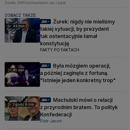
Źródło: PAP
Autorka/Autor: akr / prpb
ZOBACZ TAKŻE:
Żurek: nigdy nie mieliśmy
44 min
takiej sytuacji, by prezydent
tak ostentacyjnie łamał
konstytucję
FAKTY PO FAKTACH
Była mózgiem operacji,
45 min
a później zaginęła z fortuną.
"Istnieje jeden konkretny trop"
Machulski mówi o relacji
1 godz 6 min
z przyrodnim bratem. To polityk
Konfederacji
Piotr Jacoń