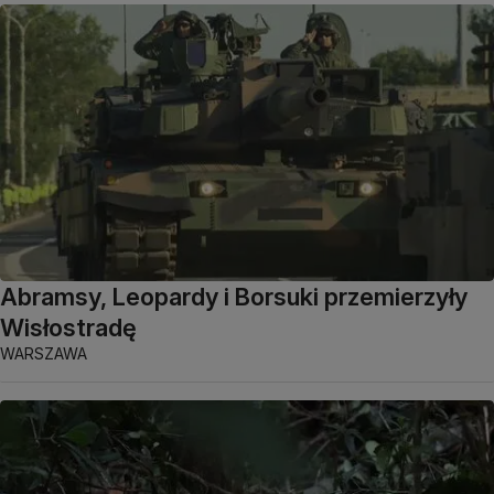
Abramsy, Leopardy i Borsuki przemierzyły
Wisłostradę
WARSZAWA