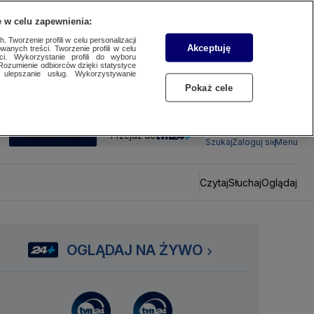
 w celu zapewnienia:
 Tworzenie profili w celu personalizacji
Akceptuję
wanych treści. Tworzenie profili w celu
ci. Wykorzystanie profili do wyboru
Rozumienie odbiorców dzięki statystyce
ulepszanie usług. Wykorzystywanie
Pokaż cele
SUBSKRYBUJ
Przejdź do
Szukaj
Zaloguj się
Menu
Czytaj
Słuchaj
Oglądaj
OGLĄDAJ NA ŻYWO