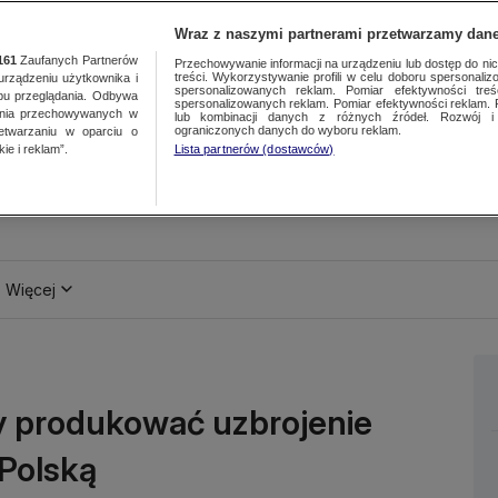
Wraz z naszymi partnerami przetwarzamy dane
161
Zaufanych Partnerów
Przechowywanie informacji na urządzeniu lub dostęp do nich.
treści. Wykorzystywanie profili w celu doboru spersonalizo
ządzeniu użytkownika i
spersonalizowanych reklam. Pomiar efektywności treś
bu przeglądania. Odbywa
spersonalizowanych reklam. Pomiar efektywności reklam. 
ania przechowywanych w
lub kombinacji danych z różnych źródeł. Rozwój i 
ograniczonych danych do wyboru reklam.
zetwarzaniu w oparciu o
ie i reklam”.
Lista partnerów (dostawców)
Więcej
y produkować uzbrojenie
Polską