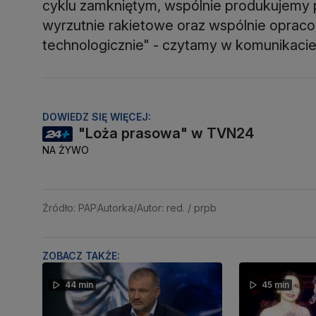
cyklu zamkniętym, wspólnie produkujemy
wyrzutnie rakietowe oraz wspólnie opra
technologicznie" - czytamy w komunikacie
DOWIEDZ SIĘ WIĘCEJ:
"Loża prasowa" w TVN24
NA ŻYWO
Źródło: PAP
Autorka/Autor: red. / prpb
ZOBACZ TAKŻE:
44 min
45 min