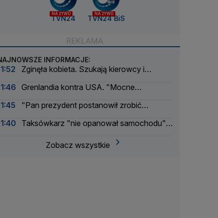
NA ŻYWO
NA ŻYWO
TVN24
TVN24 BiS
NAJNOWSZE INFORMACJE:
11:52
Zginęła kobieta. Szukają kierowcy i
świadków
11:46
Grenlandia kontra USA. "Mocne
ostrzeżenie"
11:45
"Pan prezydent postanowił zrobić
pierwszą rocznicę koronacji. On uwielbia takie
11:40
Taksówkarz "nie opanował samochodu",
wydarzenia"
zawisł nad Odrą
Zobacz wszystkie