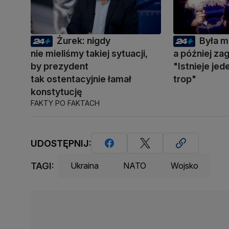
Żurek: nigdy
Była m
nie mieliśmy takiej sytuacji,
a później zag
by prezydent
"Istnieje je
tak ostentacyjnie łamał
trop"
konstytucję
FAKTY PO FAKTACH
UDOSTĘPNIJ:
TAGI:
Ukraina
NATO
Wojsko