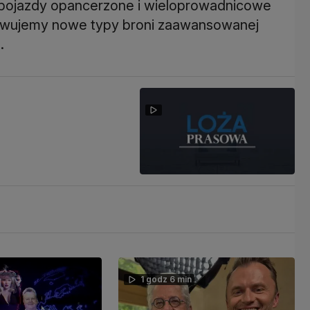
 pojazdy opancerzone i wieloprowadnicowe
cowujemy nowe typy broni zaawansowanej
.
1 godz 6 min