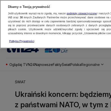
Dbamy o Twoją prywatność
Jeśli użytkownik wyrazi na to zgodę, my, nasze
podmioty stowarzyszone
i naszych
IAB oraz
30
innych Zaufanych Partnerów może przechowywać dane osobowe na ur
uzyskiwać do nich dostęp w celu zapewnienia bardziej spersonalizowanego sposo
się to poprzez przetwarzanie danych osobowych zebranych z danych przegląd
plikach cookie. Użytkownik może udzielić/wycofać zgodę i sprzeciwić się pr
uzasadniony interes w dowolnym momencie, klikając przycisk „Ustawienia plików cook
Polityka Prywatności
Oglądaj TVN24
Najnowsze
Fakty
Świat
Polska
Regionalne
ŚWIAT
Ukraiński koncern: będziem
z państwami NATO, w tym z 