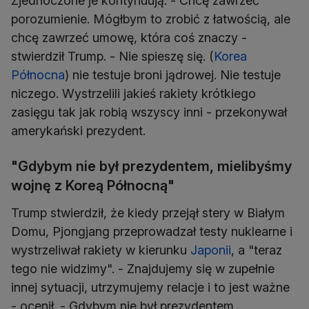
Zjednoczone je kontynuują. - Chcę zawrzeć
porozumienie. Mógłbym to zrobić z łatwością, ale
chcę zawrzeć umowę, która coś znaczy -
stwierdził Trump. - Nie spieszę się. (
Korea
Północna
) nie testuje broni jądrowej. Nie testuje
niczego. Wystrzelili jakieś rakiety krótkiego
zasięgu tak jak robią wszyscy inni - przekonywał
amerykański prezydent.
"Gdybym nie był prezydentem, mielibyśmy
wojnę z Koreą Północną"
Trump stwierdził, że kiedy przejął stery w Białym
Domu, Pjongjang przeprowadzał testy nuklearne i
wystrzeliwał rakiety w kierunku
Japonii
, a "teraz
tego nie widzimy". - Znajdujemy się w zupełnie
innej sytuacji, utrzymujemy relacje i to jest ważne
- ocenił. - Gdybym nie był prezydentem,