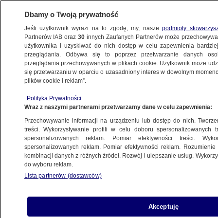
Dbamy o Twoją prywatność
Jeśli użytkownik wyrazi na to zgodę, my, nasze
podmioty stowarzys
Partnerów IAB oraz
30
innych Zaufanych Partnerów może przechowywa
użytkownika i uzyskiwać do nich dostęp w celu zapewnienia bardzi
przeglądania. Odbywa się to poprzez przetwarzanie danych os
przeglądania przechowywanych w plikach cookie. Użytkownik może udzie
ŚWIAT
się przetwarzaniu w oparciu o uzasadniony interes w dowolnym momencie
plików cookie i reklam”.
"Gdybym nie był prezydentem, mielibyśmy
Polityka Prywatności
teraz wielką wojnę z Koreą Północną"
Wraz z naszymi partnerami przetwarzamy dane w celu zapewnienia:
Przechowywanie informacji na urządzeniu lub dostęp do nich. Tworzeni
14.06.2019, 20:24
treści. Wykorzystywanie profili w celu doboru spersonalizowanych tr
spersonalizowanych reklam. Pomiar efektywności treści. Wyko
spersonalizowanych reklam. Pomiar efektywności reklam. Rozumienie o
Udostępnij
kombinacji danych z różnych źródeł. Rozwój i ulepszanie usług. Wykor
do wyboru reklam.
Lista partnerów (dostawców)
Akceptuję