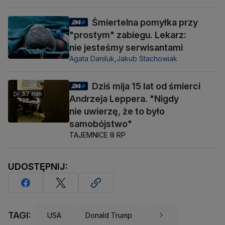
Śmiertelna pomyłka przy
"prostym" zabiegu. Lekarz:
nie jesteśmy serwisantami
Agata Daniluk,
Jakub Stachowiak
Dziś mija 15 lat od śmierci
57 min
Andrzeja Leppera. "Nigdy
nie uwierzę, że to było
samobójstwo"
TAJEMNICE III RP
UDOSTĘPNIJ:
TAGI:
USA
Donald Trump