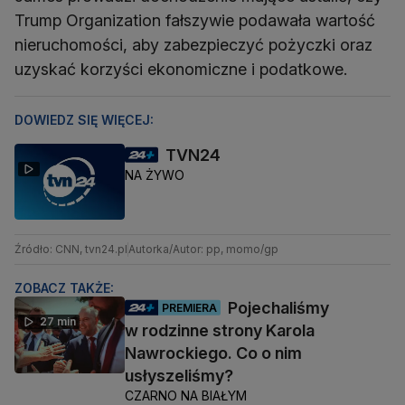
Trump Organization fałszywie podawała wartość
nieruchomości, aby zabezpieczyć pożyczki oraz
uzyskać korzyści ekonomiczne i podatkowe.
DOWIEDZ SIĘ WIĘCEJ:
TVN24
NA ŻYWO
Źródło: CNN, tvn24.pl
Autorka/Autor: pp, momo/gp
ZOBACZ TAKŻE:
Pojechaliśmy
PREMIERA
27 min
w rodzinne strony Karola
Nawrockiego. Co o nim
usłyszeliśmy?
CZARNO NA BIAŁYM