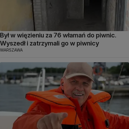
Był w więzieniu za 76 włamań do piwnic.
Wyszedł i zatrzymali go w piwnicy
WARSZAWA