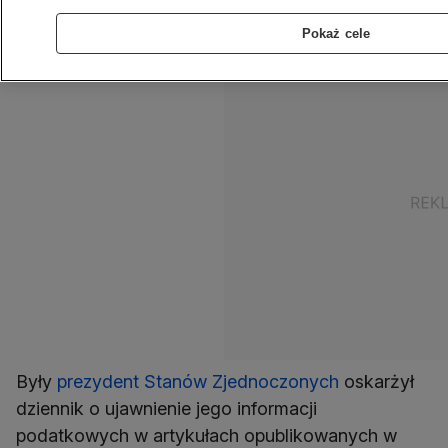
pozwie Trumpa przeciwko gazecie i jej
dziennikarzom.
Pokaż cele
Były
prezydent Stanów Zjednoczonych
oskarżył
dziennik o ujawnienie jego informacji
podatkowych w artykułach opublikowanych w