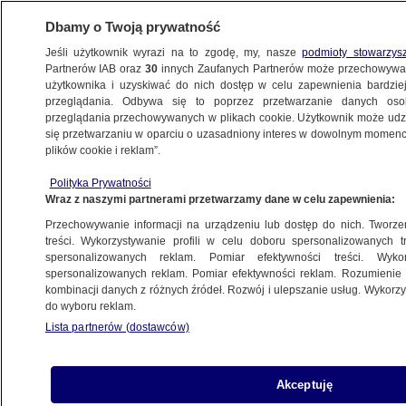
Dbamy o Twoją prywatność
Jeśli użytkownik wyrazi na to zgodę, my, nasze
podmioty stowarzys
Partnerów IAB oraz
30
innych Zaufanych Partnerów może przechowywa
użytkownika i uzyskiwać do nich dostęp w celu zapewnienia bardzi
przeglądania. Odbywa się to poprzez przetwarzanie danych os
przeglądania przechowywanych w plikach cookie. Użytkownik może udzie
ŚWIAT
się przetwarzaniu w oparciu o uzasadniony interes w dowolnym momencie
plików cookie i reklam”.
Trump ma zapłacić odszkodowanie "New
Polityka Prywatności
York Timesowi". "Przesłanie dla ludzi,
Wraz z naszymi partnerami przetwarzamy dane w celu zapewnienia:
którzy chcą uciszyć dziennikarzy"
Przechowywanie informacji na urządzeniu lub dostęp do nich. Tworzeni
treści. Wykorzystywanie profili w celu doboru spersonalizowanych tr
14.01.2024, 14:20
spersonalizowanych reklam. Pomiar efektywności treści. Wyko
spersonalizowanych reklam. Pomiar efektywności reklam. Rozumienie o
kombinacji danych z różnych źródeł. Rozwój i ulepszanie usług. Wykor
Udostępnij
do wyboru reklam.
Lista partnerów (dostawców)
Donald Trump będzie musiał zapłacić prawie 400
tysięcy dolarów na rzecz dziennika "New York
Times". Chodzi o opłaty prawne po nieudanym
Akceptuję