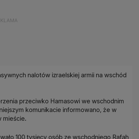
sywnych nalotów izraelskiej armii na wschód
erzenia przeciwko Hamasowi we wschodnim
eśniejszym komunikacie informowano, że w
 mieście.
zwało 100 tysięcy osób ze wschodniego Rafah