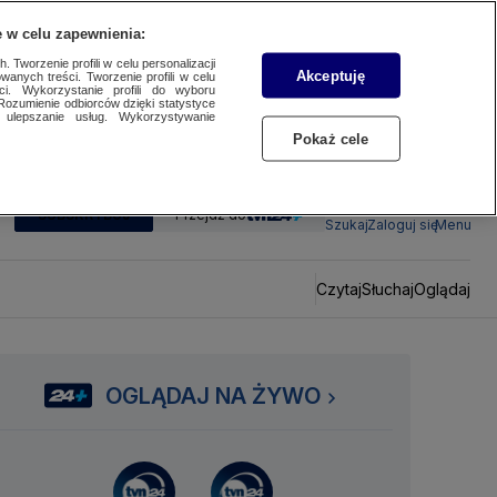
 w celu zapewnienia:
 Tworzenie profili w celu personalizacji
Akceptuję
wanych treści. Tworzenie profili w celu
ci. Wykorzystanie profili do wyboru
Rozumienie odbiorców dzięki statystyce
ulepszanie usług. Wykorzystywanie
Pokaż cele
SUBSKRYBUJ
Przejdź do
Szukaj
Zaloguj się
Menu
Czytaj
Słuchaj
Oglądaj
OGLĄDAJ NA ŻYWO