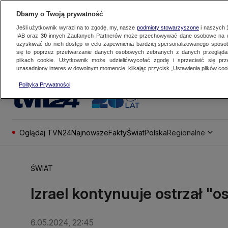
Dbamy o Twoją prywatność
Jeśli użytkownik wyrazi na to zgodę, my, nasze
podmioty stowarzyszone
i naszych
IAB oraz
30
innych Zaufanych Partnerów może przechowywać dane osobowe na ur
uzyskiwać do nich dostęp w celu zapewnienia bardziej spersonalizowanego sposo
się to poprzez przetwarzanie danych osobowych zebranych z danych przegląd
plikach cookie. Użytkownik może udzielić/wycofać zgodę i sprzeciwić się pr
uzasadniony interes w dowolnym momencie, klikając przycisk „Ustawienia plików cook
Polityka Prywatności
Oglądaj TVN24
Najnowsze
Fakty
Świat
Polska
Regionalne
ŚWIAT
Izrael kontynuuje ostrzał "
6.05.2024, 22:45