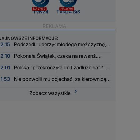
NA ŻYWO
NA ŻYWO
TVN24
TVN24 BiS
NAJNOWSZE INFORMACJE:
12:15
Podszedł i uderzył młodego mężczyznę,
ten upadł na schody
12:10
Pokonała Świątek, czeka na rewanż.
"Jestem ciekawa, co zmieni"
12:01
Polska "przekroczyła limit zadłużenia"? To
zależy
11:53
Nie pozwolili mu odjechać, za kierownicą
siedział sekretarz powiatu. Był pijany
Zobacz wszystkie