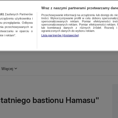
Wraz z naszymi partnerami przetwarzamy dane
161
Zaufanych Partnerów
Przechowywanie informacji na urządzeniu lub dostęp do nich.
treści. Wykorzystywanie profili w celu doboru spersonalizo
ządzeniu użytkownika i
spersonalizowanych reklam. Pomiar efektywności treś
bu przeglądania. Odbywa
spersonalizowanych reklam. Pomiar efektywności reklam. 
ania przechowywanych w
lub kombinacji danych z różnych źródeł. Rozwój i 
ograniczonych danych do wyboru reklam.
zetwarzaniu w oparciu o
ie i reklam”.
Lista partnerów (dostawców)
Więcej
ostatniego bastionu Hamasu"