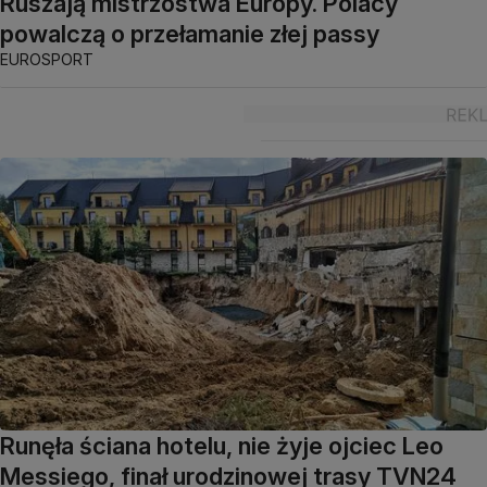
Ruszają mistrzostwa Europy. Polacy
powalczą o przełamanie złej passy
EUROSPORT
Runęła ściana hotelu, nie żyje ojciec Leo
Messiego, finał urodzinowej trasy TVN24