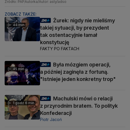
Źródło: PAP
Autorka/Autor: asty/adso
ZOBACZ TAKŻE:
Żurek: nigdy nie mieliśmy
44 min
takiej sytuacji, by prezydent
tak ostentacyjnie łamał
konstytucję
FAKTY PO FAKTACH
Była mózgiem operacji,
45 min
a później zaginęła z fortuną.
"Istnieje jeden konkretny trop"
Machulski mówi o relacji
1 godz 6 min
z przyrodnim bratem. To polityk
Konfederacji
Piotr Jacoń