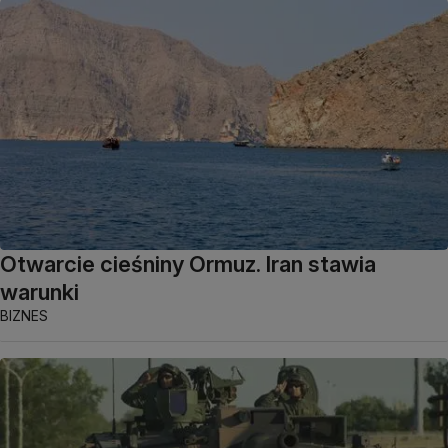
Otwarcie cieśniny Ormuz. Iran stawia
warunki
BIZNES