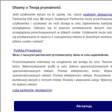
Dbamy o Twoją prywatność
Jeśli użytkownik wyrazi na to zgodę, my, nasze
podmioty stowarzys
Partnerów IAB oraz
30
innych Zaufanych Partnerów może przechowywa
użytkownika i uzyskiwać do nich dostęp w celu zapewnienia bardzi
przeglądania. Odbywa się to poprzez przetwarzanie danych os
przeglądania przechowywanych w plikach cookie. Użytkownik może udzie
ŚWIAT
się przetwarzaniu w oparciu o uzasadniony interes w dowolnym momencie
plików cookie i reklam”.
Izrael otworzy przejście graniczne dla
Polityka Prywatności
pomocy humanitarnej, Joe Biden apeluje
Wraz z naszymi partnerami przetwarzamy dane w celu zapewnienia:
o większą pomoc dla ludności cywilnej
Przechowywanie informacji na urządzeniu lub dostęp do nich. Tworzeni
treści. Wykorzystywanie profili w celu doboru spersonalizowanych tr
8.12.2023, 08:27
spersonalizowanych reklam. Pomiar efektywności treści. Wyko
spersonalizowanych reklam. Pomiar efektywności reklam. Rozumienie o
kombinacji danych z różnych źródeł. Rozwój i ulepszanie usług. Wykor
Udostępnij
do wyboru reklam.
Lista partnerów (dostawców)
Władze Izraela zgodziły się na otwarcie
przejścia granicznego Kerem Szalom dla
pomocy humanitarnej - podała agencja Reutera,
Akceptuję