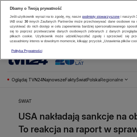
Dbamy o Twoją prywatność
Jeśli użytkownik wyrazi na to zgodę, my, nasze
podmioty stowarzyszone
i naszych
IAB oraz
30
innych Zaufanych Partnerów może przechowywać dane osobowe na ur
uzyskiwać do nich dostęp w celu zapewnienia bardziej spersonalizowanego sposo
się to poprzez przetwarzanie danych osobowych zebranych z danych przegląd
plikach cookie. Użytkownik może udzielić/wycofać zgodę i sprzeciwić się pr
uzasadniony interes w dowolnym momencie, klikając przycisk „Ustawienia plików cook
Polityka Prywatności
Oglądaj TVN24
Najnowsze
Fakty
Świat
Polska
Regionalne
ŚWIAT
USA nakładają sankcje na oby
To reakcja na raport w spraw