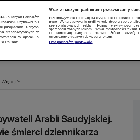
Wraz z naszymi partnerami przetwarzamy dane
161
Zaufanych Partnerów
Przechowywanie informacji na urządzeniu lub dostęp do nich.
treści. Wykorzystywanie profili w celu doboru spersonalizo
ządzeniu użytkownika i
spersonalizowanych reklam. Pomiar efektywności treś
bu przeglądania. Odbywa
spersonalizowanych reklam. Pomiar efektywności reklam. 
ania przechowywanych w
lub kombinacji danych z różnych źródeł. Rozwój i 
ograniczonych danych do wyboru reklam.
zetwarzaniu w oparciu o
ie i reklam”.
Lista partnerów (dostawców)
Więcej
wateli Arabii Saudyjskiej.
ie śmierci dziennikarza