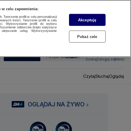
 w celu zapewnienia:
 Tworzenie profili w celu personalizacji
Akceptuję
wanych treści. Tworzenie profili w celu
ci. Wykorzystanie profili do wyboru
Rozumienie odbiorców dzięki statystyce
ulepszanie usług. Wykorzystywanie
Pokaż cele
SUBSKRYBUJ
Przejdź do
Szukaj
Zaloguj się
Menu
Czytaj
Słuchaj
Oglądaj
OGLĄDAJ NA ŻYWO