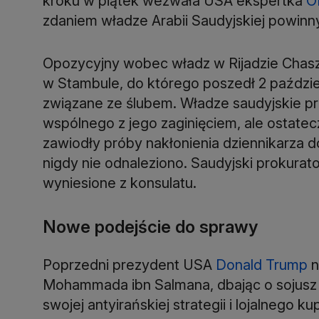
kroku w piątek wezwała USA ekspertka
O
zdaniem władze Arabii Saudyjskiej powinn
Opozycyjny wobec władz w Rijadzie Chaszo
w Stambule, do którego poszedł 2 paździer
związane ze ślubem. Władze saudyjskie prze
wspólnego z jego zaginięciem, ale ostatec
zawiodły próby nakłonienia dziennikarza 
nigdy nie odnaleziono. Saudyjski prokurato
wyniesione z konsulatu.
Nowe podejście do sprawy
Poprzedni prezydent USA
Donald Trump
n
Mohammada ibn Salmana, dbając o sojusz z 
swojej antyirańskiej strategii i lojalnego k