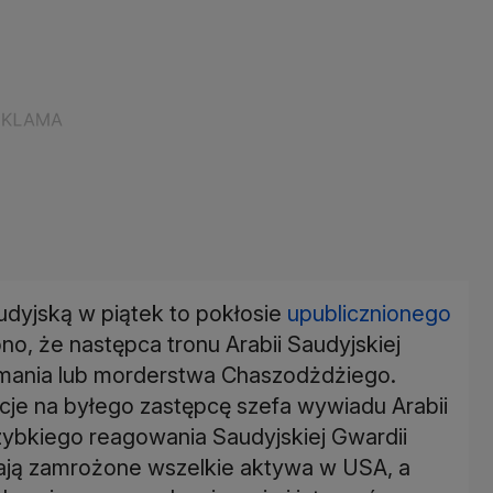
dyjską w piątek to pokłosie
upublicznionego
no, że następca tronu Arabii Saudyjskiej
jmania lub morderstwa Chaszodżdżiego.
je na byłego zastępcę szefa wywiadu Arabii
szybkiego reagowania Saudyjskiej Gwardii
mają zamrożone wszelkie aktywa w USA, a