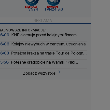
NA ŻYWO
NA ŻYWO
TVN24
TVN24 BiS
NAJNOWSZE INFORMACJE:
16:09
KNF alarmuje przed kolejnymi firmami.
Sprawy zbada prokuratura
16:06
Kolejny niewybuch w centrum, utrudnienia
16:03
Potężna kraksa na trasie Tour de Pologne.
Etap zneutralizowany
15:58
Potężne gradobicie na Warmii. "Piłki
tenisowe" zniszczyły szybę
Zobacz wszystkie