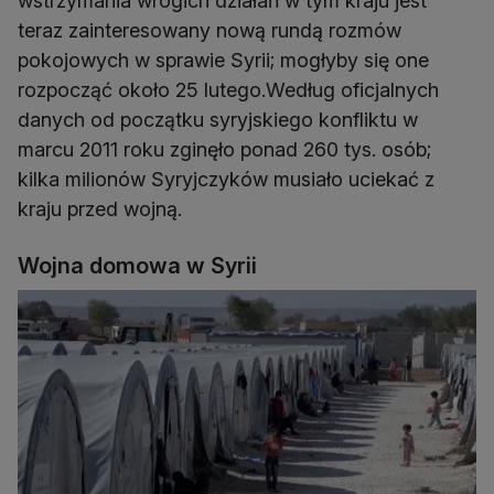
wstrzymania wrogich działań w tym kraju jest
teraz zainteresowany nową rundą rozmów
pokojowych w sprawie Syrii; mogłyby się one
rozpocząć około 25 lutego.Według oficjalnych
danych od początku syryjskiego konfliktu w
marcu 2011 roku zginęło ponad 260 tys. osób;
kilka milionów Syryjczyków musiało uciekać z
kraju przed wojną.
Wojna domowa w Syrii