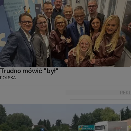
Trudno mówić "był"
POLSKA