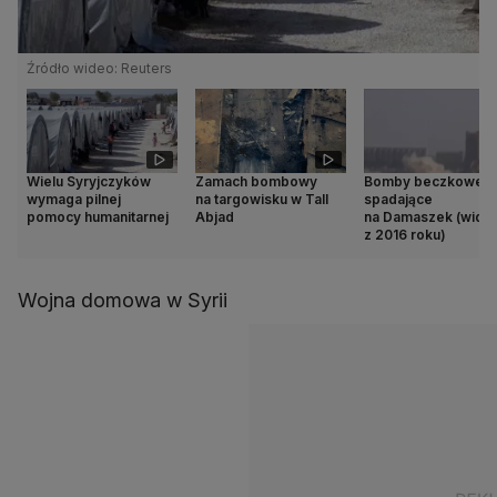
Źródło wideo: Reuters
Wielu Syryjczyków
Zamach bombowy
Bomby beczkowe
wymaga pilnej
na targowisku w Tall
spadające
pomocy humanitarnej
Abjad
na Damaszek (wide
z 2016 roku)
Wojna domowa w Syrii