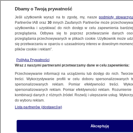
Dbamy o Twoją prywatność
Jeśli użytkownik wyrazi na to zgodę, my, nasze
podmioty stowarzys
Partnerów IAB oraz
30
innych Zaufanych Partnerów może przechowywa
użytkownika i uzyskiwać do nich dostęp w celu zapewnienia bardzi
przeglądania. Odbywa się to poprzez przetwarzanie danych os
przeglądania przechowywanych w plikach cookie. Użytkownik może udzie
ŚWIAT
się przetwarzaniu w oparciu o uzasadniony interes w dowolnym momencie
plików cookie i reklam”.
Rosjanie ustawiają Asada. Ma się słuchać,
Polityka Prywatności
bo to oni go uratowali
Wraz z naszymi partnerami przetwarzamy dane w celu zapewnienia:
Przechowywanie informacji na urządzeniu lub dostęp do nich. Tworzeni
18.02.2016, 20:32
treści. Wykorzystywanie profili w celu doboru spersonalizowanych tr
spersonalizowanych reklam. Pomiar efektywności treści. Wyko
spersonalizowanych reklam. Pomiar efektywności reklam. Rozumienie o
Udostępnij
kombinacji danych z różnych źródeł. Rozwój i ulepszanie usług. Wykor
do wyboru reklam.
Zapowiedź syryjskiego prezydenta Baszara el-
Lista partnerów (dostawców)
Asada, że będzie walczył do czasu, aż odzyska
pełną kontrolę nad krajem, nie jest zgodna z
poglądami prezentowanymi przez Moskwę -
Akceptuję
stwierdził stały przedstawiciel Rosji przy ONZ