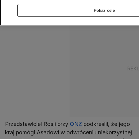
Witalij Czurkin w wywiadzie dla rosyjskiego
Pokaż cele
dziennika "Kommiersant".
Przedstawiciel Rosji przy
ONZ
podkreślił, że jego
kraj pomógł Asadowi w odwróceniu niekorzystnej