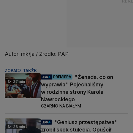
Autor: mk/ja / Źródło: PAP
ZOBACZ TAKŻE:
"Żenada, co on
PREMIERA
27 min
wyprawia". Pojechaliśmy
w rodzinne strony Karola
Nawrockiego
CZARNO NA BIAŁYM
"Geniusz przestępstwa"
28 min
zrobił skok stulecia. Opuścił