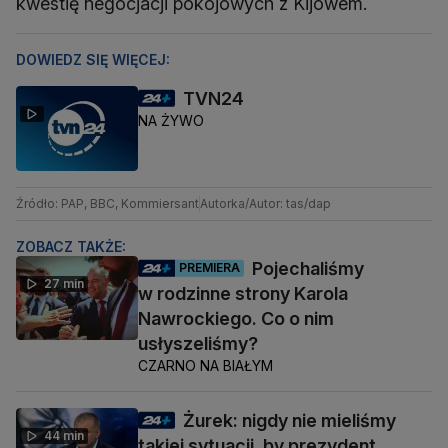
kwestię negocjacji pokojowych z Kijowem.
DOWIEDZ SIĘ WIĘCEJ:
TVN24
NA ŻYWO
Źródło: PAP, BBC, Kommiersant
Autorka/Autor: tas/dap
ZOBACZ TAKŻE:
Pojechaliśmy
PREMIERA
27 min
w rodzinne strony Karola
Nawrockiego. Co o nim
usłyszeliśmy?
CZARNO NA BIAŁYM
Żurek: nigdy nie mieliśmy
44 min
takiej sytuacji, by prezydent