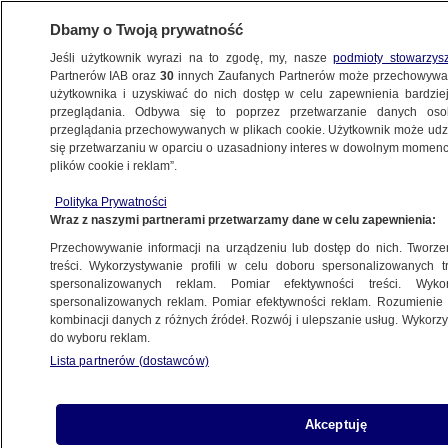
Dbamy o Twoją prywatność
Jeśli użytkownik wyrazi na to zgodę, my, nasze
podmioty stowarzys
Partnerów IAB oraz
30
innych Zaufanych Partnerów może przechowywa
użytkownika i uzyskiwać do nich dostęp w celu zapewnienia bardzi
przeglądania. Odbywa się to poprzez przetwarzanie danych os
przeglądania przechowywanych w plikach cookie. Użytkownik może udzie
ŚWIAT
się przetwarzaniu w oparciu o uzasadniony interes w dowolnym momencie
plików cookie i reklam”.
Spotkanie w Soczi bez porozumienia. Putin
Polityka Prywatności
stawia warunki
Wraz z naszymi partnerami przetwarzamy dane w celu zapewnienia:
Przechowywanie informacji na urządzeniu lub dostęp do nich. Tworzeni
4.09.2023, 20:43
treści. Wykorzystywanie profili w celu doboru spersonalizowanych tr
spersonalizowanych reklam. Pomiar efektywności treści. Wyko
spersonalizowanych reklam. Pomiar efektywności reklam. Rozumienie o
Udostępnij
kombinacji danych z różnych źródeł. Rozwój i ulepszanie usług. Wykor
do wyboru reklam.
W czasie spotkania prezydentów Turcji Recepa
Lista partnerów (dostawców)
Tayyipa Erdogana i Rosji Władimira Putina w
Soczi nie doszło do porozumienia, dzięki
któremu Ukraina mogłaby bezpiecznie
Akceptuję
eksportować swoje produkty rolne przez Morze