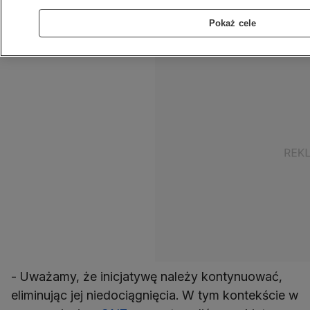
Czarne. Erdogan wyraził nadzieję, że wkrótce
Pokaż cele
uda się znaleźć rozwiązanie problemu.
- Uważamy, że inicjatywę należy kontynuować,
eliminując jej niedociągnięcia. W tym kontekście w