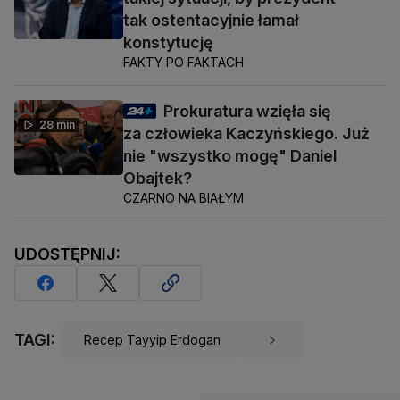
tak ostentacyjnie łamał
konstytucję
FAKTY PO FAKTACH
Prokuratura wzięła się
28 min
za człowieka Kaczyńskiego. Już
nie "wszystko mogę" Daniel
Obajtek?
CZARNO NA BIAŁYM
UDOSTĘPNIJ:
TAGI:
Recep Tayyip Erdogan