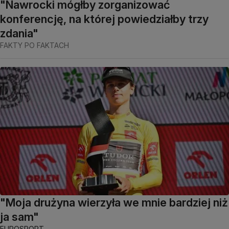
"Nawrocki mógłby zorganizować
konferencję, na której powiedziałby trzy
zdania"
FAKTY PO FAKTACH
"Moja drużyna wierzyła we mnie bardziej niż
ja sam"
EUROSPORT