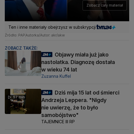
Zobacz cały materiał
Ten i inne materiały obejrzysz w subskrypcji
Źródło: PAP
Autorka/Autor: akr/akw
ZOBACZ TAKŻE:
Objawy miała już jako
nastolatka. Diagnozę dostała
w wieku 74 lat
Zuzanna Kuffel
Dziś mija 15 lat od śmierci
57 min
Andrzeja Leppera. "Nigdy
nie uwierzę, że to było
samobójstwo"
TAJEMNICE III RP