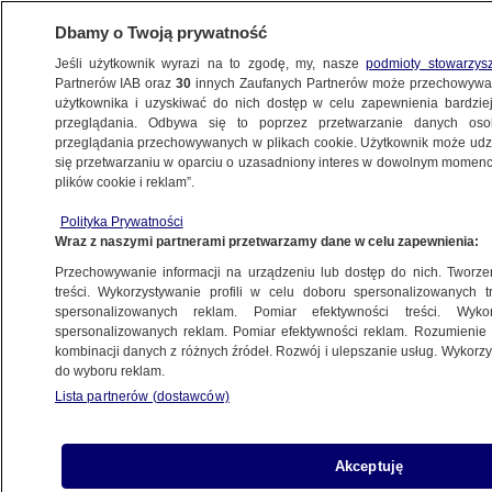
Dbamy o Twoją prywatność
Jeśli użytkownik wyrazi na to zgodę, my, nasze
podmioty stowarzys
Partnerów IAB oraz
30
innych Zaufanych Partnerów może przechowywa
użytkownika i uzyskiwać do nich dostęp w celu zapewnienia bardzi
przeglądania. Odbywa się to poprzez przetwarzanie danych os
przeglądania przechowywanych w plikach cookie. Użytkownik może udzie
ŚWIAT
się przetwarzaniu w oparciu o uzasadniony interes w dowolnym momencie
plików cookie i reklam”.
Dotąd odmawiał rozmowy, teraz spotka się
Polityka Prywatności
z Zełenskim. Ale wcześniej z Putinem
Wraz z naszymi partnerami przetwarzamy dane w celu zapewnienia:
Przechowywanie informacji na urządzeniu lub dostęp do nich. Tworzeni
1.09.2025, 19:30
treści. Wykorzystywanie profili w celu doboru spersonalizowanych tr
spersonalizowanych reklam. Pomiar efektywności treści. Wyko
Posłuchaj artykułu
spersonalizowanych reklam. Pomiar efektywności reklam. Rozumienie o
Czyta lektor AI
kombinacji danych z różnych źródeł. Rozwój i ulepszanie usług. Wykor
do wyboru reklam.
Lista partnerów (dostawców)
Akceptuję