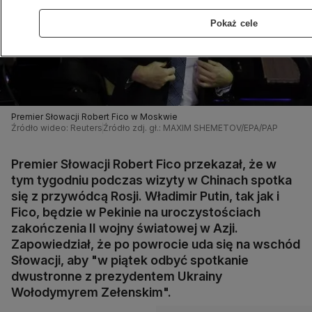
Pokaż cele
Premier Słowacji Robert Fico w Moskwie
Źródło wideo: Reuters
Źródło zdj. gł.: MAXIM SHEMETOV/EPA/PAP
Premier Słowacji Robert Fico przekazał, że w
tym tygodniu podczas wizyty w Chinach spotka
się z przywódcą Rosji. Władimir Putin, tak jak i
Fico, będzie w Pekinie na uroczystościach
zakończenia II wojny światowej w Azji.
Zapowiedział, że po powrocie uda się na wschód
Słowacji, aby "w piątek odbyć spotkanie
dwustronne z prezydentem Ukrainy
Wołodymyrem Zełenskim".