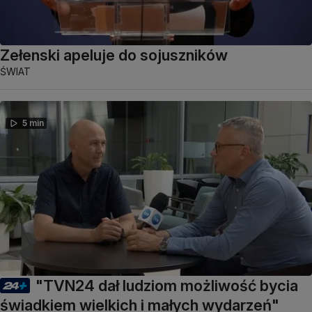
Zełenski apeluje do sojuszników
ŚWIAT
5 min
"TVN24 dał ludziom możliwość bycia
świadkiem wielkich i małych wydarzeń"