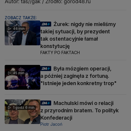
Autor: tas//gak / Źródło: gorod48.ru
ZOBACZ TAKŻE:
Żurek: nigdy nie mieliśmy
44 min
takiej sytuacji, by prezydent
tak ostentacyjnie łamał
konstytucję
FAKTY PO FAKTACH
Była mózgiem operacji,
45 min
a później zaginęła z fortuną.
"Istnieje jeden konkretny trop"
Machulski mówi o relacji
1 godz 6 min
z przyrodnim bratem. To polityk
Konfederacji
Piotr Jacoń