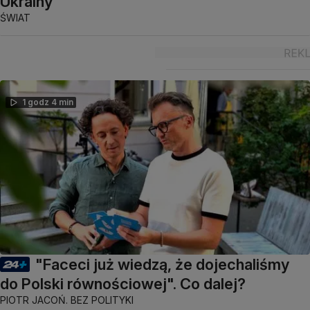
Ukrainy
ŚWIAT
1 godz 4 min
"Faceci już wiedzą, że dojechaliśmy
do Polski równościowej". Co dalej?
PIOTR JACOŃ. BEZ POLITYKI