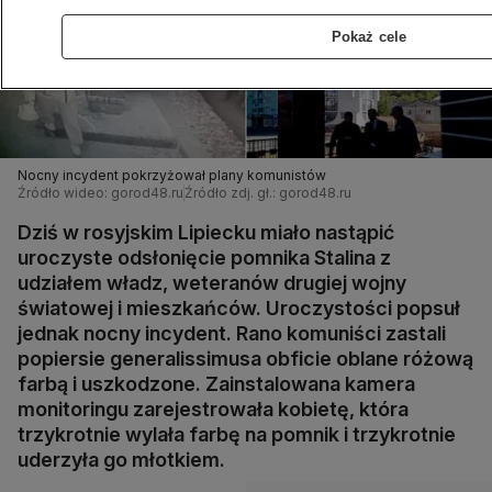
Pokaż cele
Nocny incydent pokrzyżował plany komunistów
Źródło wideo: gorod48.ru
Źródło zdj. gł.: gorod48.ru
Dziś w rosyjskim Lipiecku miało nastąpić
uroczyste odsłonięcie pomnika Stalina z
udziałem władz, weteranów drugiej wojny
światowej i mieszkańców. Uroczystości popsuł
jednak nocny incydent. Rano komuniści zastali
popiersie generalissimusa obficie oblane różową
farbą i uszkodzone. Zainstalowana kamera
monitoringu zarejestrowała kobietę, która
trzykrotnie wylała farbę na pomnik i trzykrotnie
uderzyła go młotkiem.