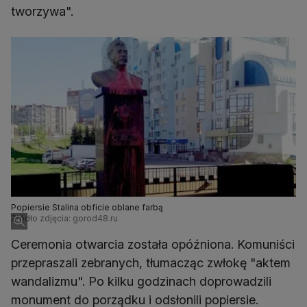
tworzywa".
Popiersie Stalina obficie oblane farbą
Źródło zdjęcia: gorod48.ru
Ceremonia otwarcia została opóźniona. Komuniści
przepraszali zebranych, tłumacząc zwłokę "aktem
wandalizmu". Po kilku godzinach doprowadzili
monument do porządku i odsłonili popiersie.