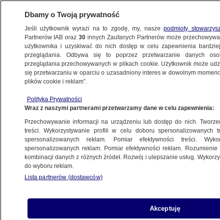
Dbamy o Twoją prywatność
Jeśli użytkownik wyrazi na to zgodę, my, nasze
podmioty stowarzys
Partnerów IAB oraz
30
innych Zaufanych Partnerów może przechowywa
użytkownika i uzyskiwać do nich dostęp w celu zapewnienia bardzi
przeglądania. Odbywa się to poprzez przetwarzanie danych os
przeglądania przechowywanych w plikach cookie. Użytkownik może udzie
ŚWIAT
się przetwarzaniu w oparciu o uzasadniony interes w dowolnym momencie
plików cookie i reklam”.
Pokrzyżowali plan komunistom. Pomnik
Polityka Prywatności
Stalina oblany różową farbą
Wraz z naszymi partnerami przetwarzamy dane w celu zapewnienia:
Przechowywanie informacji na urządzeniu lub dostęp do nich. Tworzeni
8.05.2015, 13:53
treści. Wykorzystywanie profili w celu doboru spersonalizowanych tr
spersonalizowanych reklam. Pomiar efektywności treści. Wyko
spersonalizowanych reklam. Pomiar efektywności reklam. Rozumienie o
Udostępnij
kombinacji danych z różnych źródeł. Rozwój i ulepszanie usług. Wykor
do wyboru reklam.
Lista partnerów (dostawców)
Akceptuję