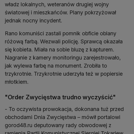
władz lokalnych, weteranów drugiej wojny
światowej i mieszkańców. Plany pokrzyżował
jednak nocny incydent.
Rano komuniści zastali pomnik obficie oblany
różową farbą. Wezwali policję. Sprawcą okazała
się kobieta. Miała na sobie bluzę z kapturem.
Nagranie z kamery monitoringu zarejestrowało,
jak wylewa farbę na monument. Zrobiła to
trzykrotnie. Trzykrotnie uderzyła też w popiersie
młotkiem.
"Order Zwycięstwa trudno wyczyścić"
- To oczywista prowokacja, dokonana tuż przed
obchodami Dnia Zwycięstwa – mówił portalowi
gorod48.ru deputowany rady obwodowej z
ramienia Partii Komunistycznej Siergiej Tokariew.