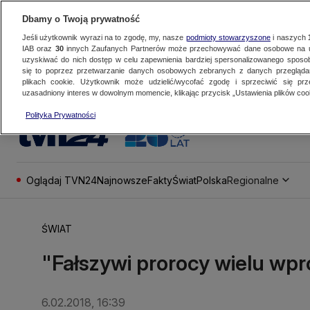
Dbamy o Twoją prywatność
Jeśli użytkownik wyrazi na to zgodę, my, nasze
podmioty stowarzyszone
i naszych
IAB oraz
30
innych Zaufanych Partnerów może przechowywać dane osobowe na ur
uzyskiwać do nich dostęp w celu zapewnienia bardziej spersonalizowanego sposo
się to poprzez przetwarzanie danych osobowych zebranych z danych przegląd
plikach cookie. Użytkownik może udzielić/wycofać zgodę i sprzeciwić się pr
uzasadniony interes w dowolnym momencie, klikając przycisk „Ustawienia plików cook
Polityka Prywatności
Oglądaj TVN24
Najnowsze
Fakty
Świat
Polska
Regionalne
ŚWIAT
"Fałszywi prorocy wielu wp
6.02.2018, 16:39