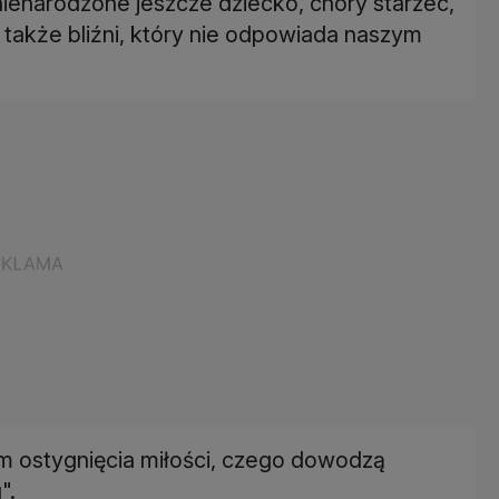
ienarodzone jeszcze dziecko, chory starzec,
także bliźni, który nie odpowiada naszym
em ostygnięcia miłości, czego dowodzą
".