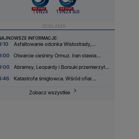
NA ŻYWO
NA ŻYWO
TVN24
TVN24 BiS
NAJNOWSZE INFORMACJE:
9:10
Asfaltowanie odcinka Wisłostrady,
zamknięte dwa pasy
9:00
Otwarcie cieśniny Ormuz. Iran stawia
warunki
9:00
Abramsy, Leopardy i Borsuki przemierzyły
Wisłostradę
8:46
Katastrofa śmigłowca. Wśród ofiar
śmiertelnych trzyosobowa rodzina
Zobacz wszystkie