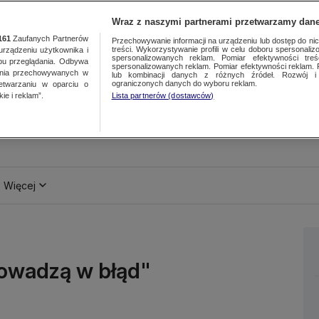
Wraz z naszymi partnerami przetwarzamy dane
161
Zaufanych Partnerów
Przechowywanie informacji na urządzeniu lub dostęp do nich.
treści. Wykorzystywanie profili w celu doboru spersonalizo
ządzeniu użytkownika i
spersonalizowanych reklam. Pomiar efektywności treś
bu przeglądania. Odbywa
spersonalizowanych reklam. Pomiar efektywności reklam. 
ania przechowywanych w
lub kombinacji danych z różnych źródeł. Rozwój i 
ograniczonych danych do wyboru reklam.
zetwarzaniu w oparciu o
ie i reklam”.
Lista partnerów (dostawców)
Więcej
rowadzą w błąd"