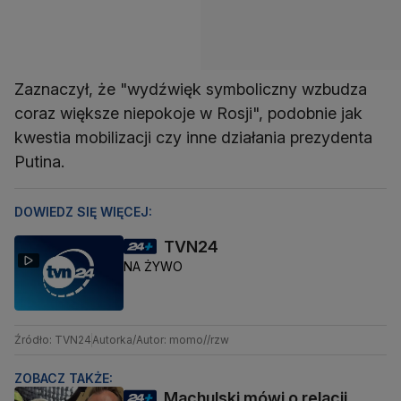
Zaznaczył, że "wydźwięk symboliczny wzbudza
coraz większe niepokoje w Rosji", podobnie jak
kwestia mobilizacji czy inne działania prezydenta
Putina.
DOWIEDZ SIĘ WIĘCEJ:
TVN24
NA ŻYWO
Źródło: TVN24
Autorka/Autor: momo//rzw
ZOBACZ TAKŻE:
Machulski mówi o relacji