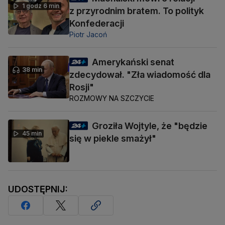
1 godz 6 min
z przyrodnim bratem. To polityk
Konfederacji
Piotr Jacoń
Amerykański senat
38 min
zdecydował. "Zła wiadomość dla
Rosji"
ROZMOWY NA SZCZYCIE
Groziła Wojtyle, że "będzie
45 min
się w piekle smażył"
UDOSTĘPNIJ: