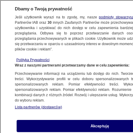
Dbamy o Twoją prywatność
Jeśli użytkownik wyrazi na to zgodę, my, nasze
podmioty stowarzys
Partnerów IAB oraz
30
innych Zaufanych Partnerów może przechowywa
użytkownika i uzyskiwać do nich dostęp w celu zapewnienia bardzi
przeglądania. Odbywa się to poprzez przetwarzanie danych os
przeglądania przechowywanych w plikach cookie. Użytkownik może udzie
ŚWIAT
się przetwarzaniu w oparciu o uzasadniony interes w dowolnym momencie
plików cookie i reklam”.
Most Krymski jest symbolem dla Putina.
Polityka Prywatności
Ekspert o konsekwencjach uszkodzenia
Wraz z naszymi partnerami przetwarzamy dane w celu zapewnienia:
tej przeprawy
Przechowywanie informacji na urządzeniu lub dostęp do nich. Tworzeni
treści. Wykorzystywanie profili w celu doboru spersonalizowanych tr
9.10.2022, 10:44
spersonalizowanych reklam. Pomiar efektywności treści. Wyko
spersonalizowanych reklam. Pomiar efektywności reklam. Rozumienie o
kombinacji danych z różnych źródeł. Rozwój i ulepszanie usług. Wykor
Udostępnij
do wyboru reklam.
Lista partnerów (dostawców)
Akceptuję