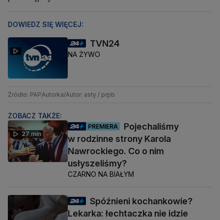
DOWIEDZ SIĘ WIĘCEJ:
TVN24
NA ŻYWO
Źródło: PAP
Autorka/Autor: asty / prpb
ZOBACZ TAKŻE:
Pojechaliśmy
PREMIERA
27 min
w rodzinne strony Karola
Nawrockiego. Co o nim
usłyszeliśmy?
CZARNO NA BIAŁYM
Spóźnieni kochankowie?
Lekarka: łechtaczka nie idzie