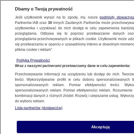
Dbamy o Twoją prywatność
Jeśli użytkownik wyrazi na to zgodę, my, nasze
podmioty stowarzys
Partnerów IAB oraz
30
innych Zaufanych Partnerów może przechowywa
użytkownika i uzyskiwać do nich dostęp w celu zapewnienia bardzi
przeglądania. Odbywa się to poprzez przetwarzanie danych os
przeglądania przechowywanych w plikach cookie. Użytkownik może udzie
ŚWIAT
się przetwarzaniu w oparciu o uzasadniony interes w dowolnym momencie
plików cookie i reklam”.
Meksykańskie służby schwytały Ovidio
Polityka Prywatności
Guzmana, syna słynnego barona
Wraz z naszymi partnerami przetwarzamy dane w celu zapewnienia:
narkotykowego
Przechowywanie informacji na urządzeniu lub dostęp do nich. Tworzeni
treści. Wykorzystywanie profili w celu doboru spersonalizowanych tr
6.01.2023, 06:59
spersonalizowanych reklam. Pomiar efektywności treści. Wyko
spersonalizowanych reklam. Pomiar efektywności reklam. Rozumienie o
kombinacji danych z różnych źródeł. Rozwój i ulepszanie usług. Wykor
Udostępnij
do wyboru reklam.
Lista partnerów (dostawców)
Meksykańskie siły bezpieczeństwa zatrzymały
w czwartek lidera kartelu narkotykowego Ovidio
Guzmana, syna uwięzionego barona
Akceptuję