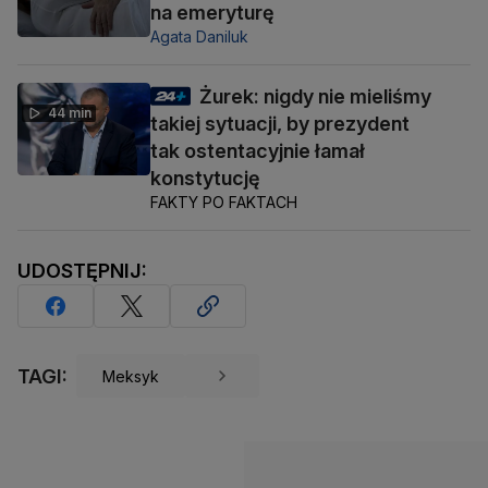
na emeryturę
Agata Daniluk
Żurek: nigdy nie mieliśmy
44 min
takiej sytuacji, by prezydent
tak ostentacyjnie łamał
konstytucję
FAKTY PO FAKTACH
UDOSTĘPNIJ:
TAGI:
Meksyk