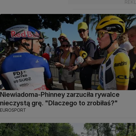
Niewiadoma-Phinney zarzuciła rywalce
nieczystą grę. "Dlaczego to zrobiłaś?"
EUROSPORT