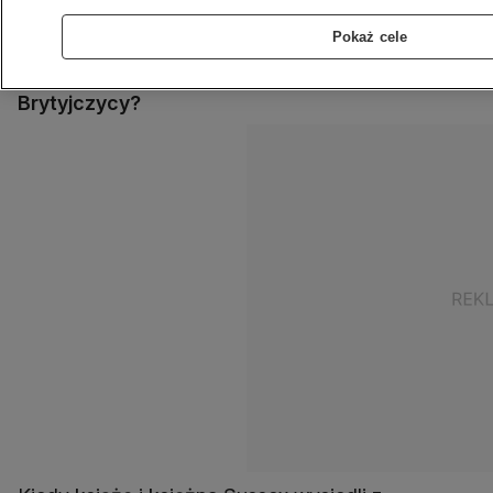
zawitała na Wyspy, by wziąć udział w
uroczystościach z okazji Platynowego
Pokaż cele
Jubileuszu królowej Elżbiety. Jak na ich powrót
zareagowała rodzina królewska? I jak przyjęli ich
Brytyjczycy?