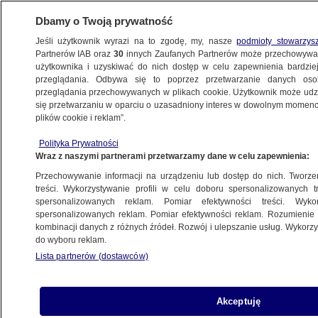
Dbamy o Twoją prywatność
Jeśli użytkownik wyrazi na to zgodę, my, nasze
podmioty stowarzys
Partnerów IAB oraz
30
innych Zaufanych Partnerów może przechowywa
użytkownika i uzyskiwać do nich dostęp w celu zapewnienia bardzi
przeglądania. Odbywa się to poprzez przetwarzanie danych os
przeglądania przechowywanych w plikach cookie. Użytkownik może udzie
ŚWIAT
się przetwarzaniu w oparciu o uzasadniony interes w dowolnym momencie
plików cookie i reklam”.
Cichy powrót księcia Harry'ego i Meghan
Polityka Prywatności
Markle. "Bezpieczny układ", by "uniknąć
Wraz z naszymi partnerami przetwarzamy dane w celu zapewnienia:
niezręcznych obrazów"
Przechowywanie informacji na urządzeniu lub dostęp do nich. Tworzeni
treści. Wykorzystywanie profili w celu doboru spersonalizowanych tr
4.06.2022, 17:37
spersonalizowanych reklam. Pomiar efektywności treści. Wyko
spersonalizowanych reklam. Pomiar efektywności reklam. Rozumienie o
kombinacji danych z różnych źródeł. Rozwój i ulepszanie usług. Wykor
Udostępnij
do wyboru reklam.
Lista partnerów (dostawców)
Książę Harry i księżna Meghan przybyli razem do
Wielkiej Brytanii po dwóch latach przerwy.
Okoliczności ich wizyty były szczególne. Para
Akceptuję