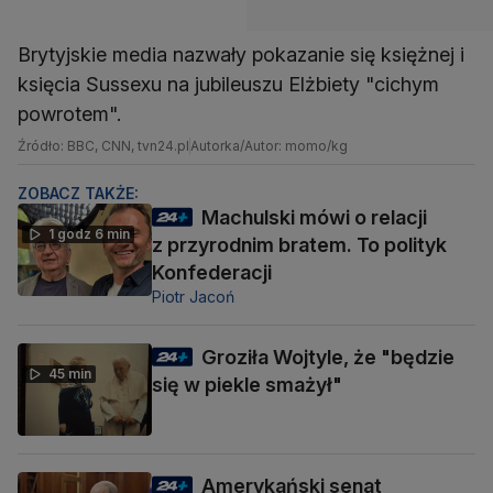
Brytyjskie media nazwały pokazanie się księżnej i
księcia Sussexu na jubileuszu Elżbiety "cichym
powrotem".
Źródło: BBC, CNN, tvn24.pl
Autorka/Autor: momo/kg
ZOBACZ TAKŻE:
Machulski mówi o relacji
1 godz 6 min
z przyrodnim bratem. To polityk
Konfederacji
Piotr Jacoń
Groziła Wojtyle, że "będzie
45 min
się w piekle smażył"
Amerykański senat