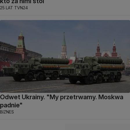
kto za nimi stoi
25 LAT TVN24
Odwet Ukrainy. "My przetrwamy. Moskwa
padnie"
BIZNES