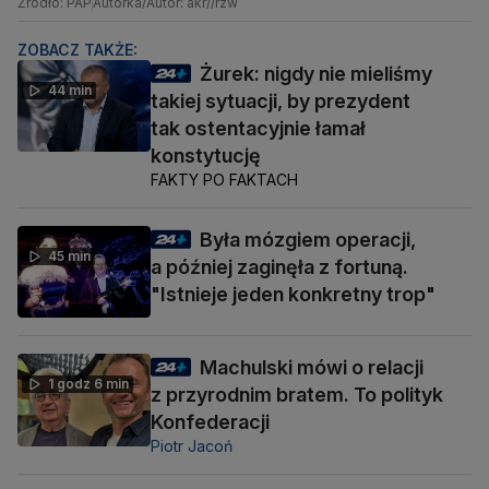
Źródło: PAP
Autorka/Autor: akr//rzw
ZOBACZ TAKŻE:
Żurek: nigdy nie mieliśmy
44 min
takiej sytuacji, by prezydent
tak ostentacyjnie łamał
konstytucję
FAKTY PO FAKTACH
Była mózgiem operacji,
45 min
a później zaginęła z fortuną.
"Istnieje jeden konkretny trop"
Machulski mówi o relacji
1 godz 6 min
z przyrodnim bratem. To polityk
Konfederacji
Piotr Jacoń