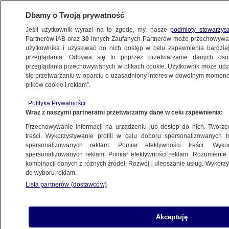
Dbamy o Twoją prywatność
Jeśli użytkownik wyrazi na to zgodę, my, nasze
podmioty stowarzys
Partnerów IAB oraz
30
innych Zaufanych Partnerów może przechowywa
użytkownika i uzyskiwać do nich dostęp w celu zapewnienia bardzi
przeglądania. Odbywa się to poprzez przetwarzanie danych os
przeglądania przechowywanych w plikach cookie. Użytkownik może udzie
ŚWIAT
się przetwarzaniu w oparciu o uzasadniony interes w dowolnym momencie
plików cookie i reklam”.
Włoski wiceminister zdrowia: o ile
Polityka Prywatności
nie pojawi się nowy wariant, prawie cała
Wraz z naszymi partnerami przetwarzamy dane w celu zapewnienia:
populacja zetknie się z omikronem
Przechowywanie informacji na urządzeniu lub dostęp do nich. Tworzeni
treści. Wykorzystywanie profili w celu doboru spersonalizowanych tr
16.01.2022, 20:02
spersonalizowanych reklam. Pomiar efektywności treści. Wyko
spersonalizowanych reklam. Pomiar efektywności reklam. Rozumienie o
kombinacji danych z różnych źródeł. Rozwój i ulepszanie usług. Wykor
Udostępnij
do wyboru reklam.
Lista partnerów (dostawców)
We Włoszech wiceminister zdrowia Pierpaolo
Sileri ocenił, że do końca 2022 roku "prawie cała
populacja" zetknie się z wariantem koronawirusa
Akceptuję