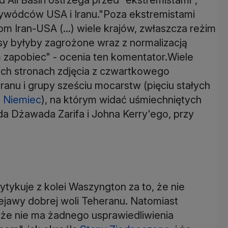
ywódców USA i Iranu."Poza ekstremistami
m Iran-USA (...) wiele krajów, zwłaszcza reżim
resy byłyby zagrożone wraz z normalizacją
m zapobiec" - ocenia ten komentator.Wiele
zych stronach zdjęcia z czwartkowego
ranu i grupy sześciu mocarstw (pięciu stałych
z
Niemiec
), na którym widać uśmiechniętych
a Dżawada Zarifa i Johna Kerry'ego, przy
tykuje z kolei Waszyngton za to, że nie
jawy dobrej woli Teheranu. Natomiast
że nie ma żadnego usprawiedliwienia