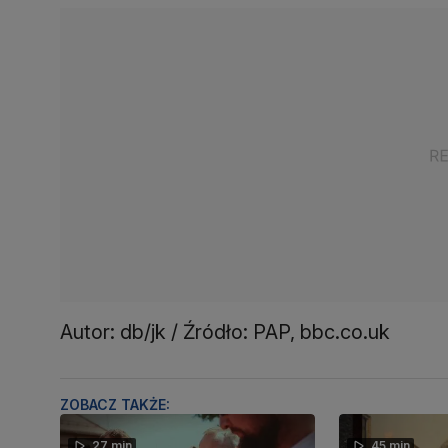
Autor: db/jk / Źródło: PAP, bbc.co.uk
ZOBACZ TAKŻE:
27 min
45 min