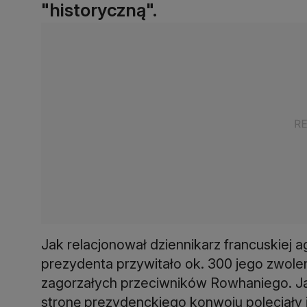
"historyczną".
Jak relacjonował dziennikarz francuskiej a
prezydenta przywitało ok. 300 jego zwolen
zagorzałych przeciwników Rowhaniego. Ja
stronę prezydenckiego konwoju poleciały ja