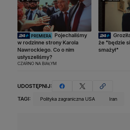
Pojechaliśmy
Groził
PREMIERA
w rodzinne strony Karola
że "będzie s
Nawrockiego. Co o nim
smażył"
usłyszeliśmy?
CZARNO NA BIAŁYM
UDOSTĘPNIJ:
TAGI:
Polityka zagraniczna USA
Iran