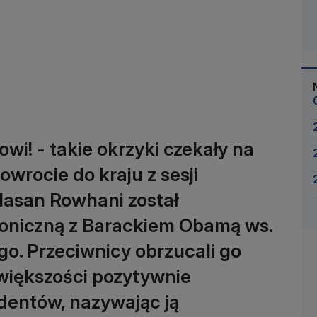
wi! - takie okrzyki czekały na
owrocie do kraju z sesji
asan Rowhani został
oniczną z Barackiem Obamą ws.
o. Przeciwnicy obrzucali go
w większości pozytywnie
entów, nazywając ją