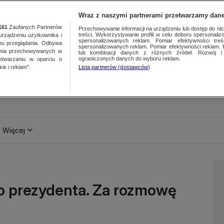
Wraz z naszymi partnerami przetwarzamy dane
161
Zaufanych Partnerów
Przechowywanie informacji na urządzeniu lub dostęp do nich.
treści. Wykorzystywanie profili w celu doboru spersonalizo
ządzeniu użytkownika i
spersonalizowanych reklam. Pomiar efektywności treś
bu przeglądania. Odbywa
spersonalizowanych reklam. Pomiar efektywności reklam. 
ania przechowywanych w
lub kombinacji danych z różnych źródeł. Rozwój i 
ograniczonych danych do wyboru reklam.
zetwarzaniu w oparciu o
ie i reklam”.
Lista partnerów (dostawców)
Więcej
go prezydenta. Za rozmowę