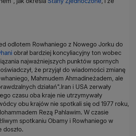
nem", jak określa
Stany Zjednoczone
, i że
zed odlotem Rowhaniego z Nowego Jorku do
hani
obrał bardziej koncyliacyjny ton wobec
wiązania najważniejszych punktów spornych
oświadczył, że przyjął do wiadomości zmianę
 Rowhaniego, Mahmudem Ahmadineżadem, ale
rawdzalnych działań".Iran i USA zerwały
tego czasu oba kraje nie utrzymywały
dcy obu krajów nie spotkali się od 1977 roku,
m Mohammadem Rezą Pahlawim. W czasie
ożliwym spotkaniu Obamy i Rowhaniego w
e doszło.