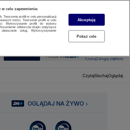
 w celu zapewnienia:
 Tworzenie profili w celu personalizacji
Akceptuję
wanych treści. Tworzenie profili w celu
ci. Wykorzystanie profili do wyboru
Rozumienie odbiorców dzięki statystyce
ulepszanie usług. Wykorzystywanie
Pokaż cele
SUBSKRYBUJ
Przejdź do
Szukaj
Zaloguj się
Menu
Czytaj
Słuchaj
Oglądaj
OGLĄDAJ NA ŻYWO