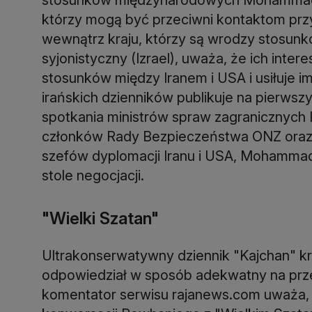
którzy mogą być przeciwni kontaktom prz
wewnątrz kraju, którzy są wrodzy stosunko
syjonistyczny (Izrael), uważa, że ich inte
stosunków między Iranem i USA i usiłuje i
irańskich dzienników publikuje na pierws
spotkania ministrów spraw zagranicznych I
członków Rady Bezpieczeństwa ONZ ora
szefów dyplomacji Iranu i USA, Mohammad
stole negocjacji.
"Wielki Szatan"
Ultrakonserwatywny dziennik "Kajchan" kry
odpowiedział w sposób adekwatny na prze
komentator serwisu rajanews.com uważa, 