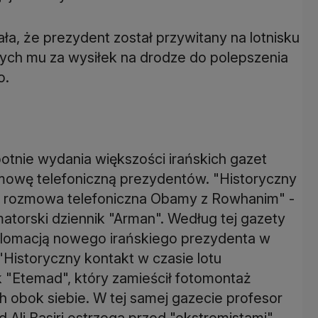
a, że prezydent został przywitany na lotnisku
cych mu za wysiłek na drodze do polepszenia
o.
otnie wydania większości irańskich gazet
mowę telefoniczną prezydentów. "Historyczny
; rozmowa telefoniczna Obamy z Rowhanim" -
atorski dziennik "Arman". Według tej gazety
plomacją nowego irańskiego prezydenta w
Historyczny kontakt w czasie lotu
k "Etemad", który zamieścił fotomontaż
 obok siebie. W tej samej gazecie profesor
 Basiri ostrzega przed "ekstremistami",