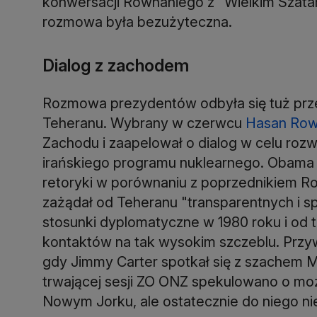
konwersacji Rowhaniego z "Wielkim Szata
rozmowa była bezużyteczna.
Dialog z zachodem
Rozmowa prezydentów odbyła się tuż pr
Teheranu. Wybrany w czerwcu
Hasan Row
Zachodu i zaapelował o dialog w celu roz
irańskiego programu nuklearnego. Obama 
retoryki w porównaniu z poprzednikiem
zażądał od Teheranu "transparentnych i sp
stosunki dyplomatyczne w 1980 roku i od 
kontaktów na tak wysokim szczeblu. Przywó
gdy Jimmy Carter spotkał się z szache
trwającej sesji ZO ONZ spekulowano o m
Nowym Jorku, ale ostatecznie do niego ni