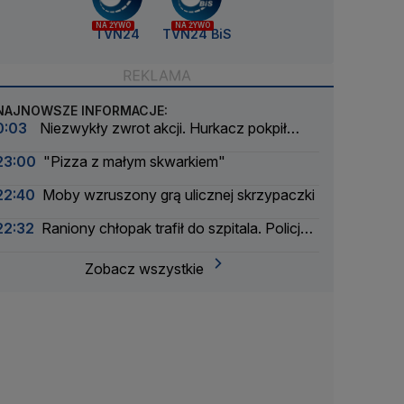
NA ŻYWO
NA ŻYWO
TVN24
TVN24 BiS
NAJNOWSZE INFORMACJE:
0:03
Niezwykły zwrot akcji. Hurkacz pokpił
sprawę
23:00
"Pizza z małym skwarkiem"
22:40
Moby wzruszony grą ulicznej skrzypaczki
22:32
Raniony chłopak trafił do szpitala. Policja
zatrzymała dwóch 16-latków
Zobacz wszystkie