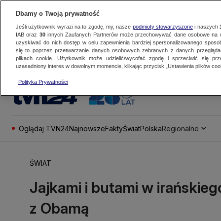
Dbamy o Twoją prywatność
Jeśli użytkownik wyrazi na to zgodę, my, nasze
podmioty stowarzyszone
i naszych
IAB oraz
30
innych Zaufanych Partnerów może przechowywać dane osobowe na ur
uzyskiwać do nich dostęp w celu zapewnienia bardziej spersonalizowanego sposo
się to poprzez przetwarzanie danych osobowych zebranych z danych przegląd
plikach cookie. Użytkownik może udzielić/wycofać zgodę i sprzeciwić się pr
uzasadniony interes w dowolnym momencie, klikając przycisk „Ustawienia plików cook
Polityka Prywatności
Oglądaj TVN24
Najnowsze
Fakty
Świat
Polska
Regionalne
ŚWIAT
Jajkami i butami w irańskie
z Obamą