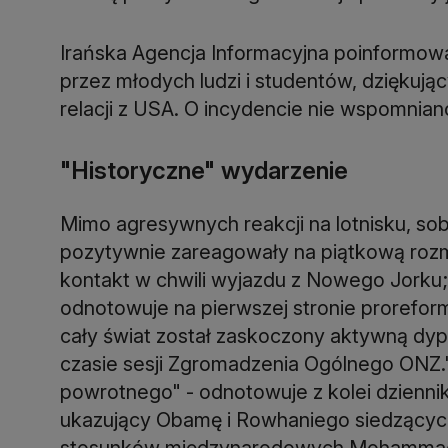
Irańska Agencja Informacyjna poinformował
przez młodych ludzi i studentów, dziękują
relacji z USA. O incydencie nie wspomnian
"Historyczne" wydarzenie
Mimo agresywnych reakcji na lotnisku, sob
pozytywnie zareagowały na piątkową roz
kontakt w chwili wyjazdu z Nowego Jorku
odnotowuje na pierwszej stronie proreform
cały świat został zaskoczony aktywną dy
czasie sesji Zgromadzenia Ogólnego ONZ."
powrotnego" - odnotowuje z kolei dzienni
ukazujący Obamę i Rowhaniego siedzących
stosunków międzynarodowych Mohammad Ali