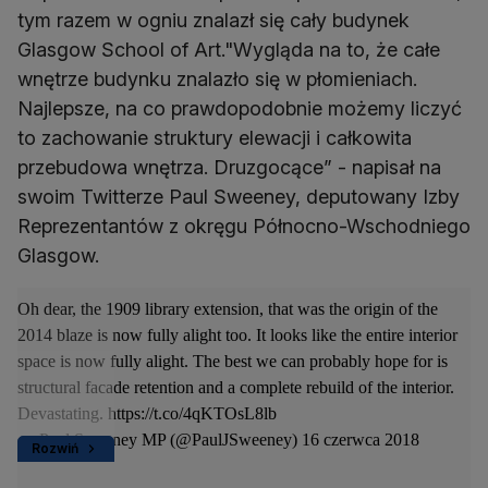
tym razem w ogniu znalazł się cały budynek
Glasgow School of Art."Wygląda na to, że całe
wnętrze budynku znalazło się w płomieniach.
Najlepsze, na co prawdopodobnie możemy liczyć
to zachowanie struktury elewacji i całkowita
przebudowa wnętrza. Druzgocące” - napisał na
swoim Twitterze Paul Sweeney, deputowany Izby
Reprezentantów z okręgu Północno-Wschodniego
Glasgow.
Oh dear, the 1909 library extension, that was the origin of the
2014 blaze is now fully alight too. It looks like the entire interior
space is now fully alight. The best we can probably hope for is
structural facade retention and a complete rebuild of the interior.
Devastating.
https://t.co/4qKTOsL8lb
— Paul Sweeney MP (@PaulJSweeney)
16 czerwca 2018
Rozwiń