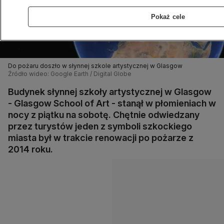
Pokaż cele
Do pożaru doszło w słynnej szkole artystycznej w Glasgow
Źródło wideo: Google Earth / Digital Globe
Budynek słynnej szkoły artystycznej w Glasgow
- Glasgow School of Art - stanął w płomieniach w
nocy z piątku na sobotę. Chętnie odwiedzany
przez turystów jeden z symboli szkockiego
miasta był w trakcie renowacji po pożarze z
2014 roku.