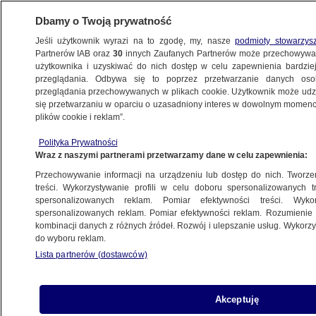
Dbamy o Twoją prywatność
Jeśli użytkownik wyrazi na to zgodę, my, nasze
podmioty stowarzys
Partnerów IAB oraz
30
innych Zaufanych Partnerów może przechowywa
użytkownika i uzyskiwać do nich dostęp w celu zapewnienia bardzi
przeglądania. Odbywa się to poprzez przetwarzanie danych os
przeglądania przechowywanych w plikach cookie. Użytkownik może udzie
ŚWIAT
się przetwarzaniu w oparciu o uzasadniony interes w dowolnym momencie
plików cookie i reklam”.
Słynna szkoła stanęła w płomieniach
Polityka Prywatności
Wraz z naszymi partnerami przetwarzamy dane w celu zapewnienia:
16.06.2018, 09:32
Przechowywanie informacji na urządzeniu lub dostęp do nich. Tworzeni
treści. Wykorzystywanie profili w celu doboru spersonalizowanych tr
Udostępnij
spersonalizowanych reklam. Pomiar efektywności treści. Wyko
spersonalizowanych reklam. Pomiar efektywności reklam. Rozumienie o
kombinacji danych z różnych źródeł. Rozwój i ulepszanie usług. Wykor
do wyboru reklam.
Lista partnerów (dostawców)
Akceptuję