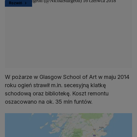
— Nicola Sturgeon (@NicolaSturgeon)
16 czerwca 2018
Rozwiń
W pożarze w Glasgow School of Art w maju 2014
roku ogień strawił m.in. secesyjną klatkę
schodową oraz bibliotekę. Koszt remontu
oszacowano na ok. 35 mln funtów.