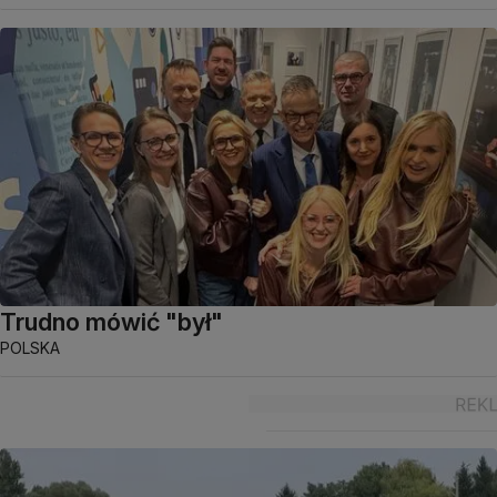
Trudno mówić "był"
POLSKA