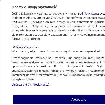
Dbamy o Twoją prywatność
Jeśli użytkownik wyrazi na to zgodę, my, nasze
podmioty stowarzys
Partnerów IAB oraz
30
innych Zaufanych Partnerów może przechowywa
użytkownika i uzyskiwać do nich dostęp w celu zapewnienia bardzi
przeglądania. Odbywa się to poprzez przetwarzanie danych os
przeglądania przechowywanych w plikach cookie. Użytkownik może udzie
ŚWIAT
się przetwarzaniu w oparciu o uzasadniony interes w dowolnym momencie
plików cookie i reklam”.
Emmanuel Macron: Władimir Putin popełnił
Polityka Prywatności
historyczny i fundamentalny błąd
Wraz z naszymi partnerami przetwarzamy dane w celu zapewnienia:
Przechowywanie informacji na urządzeniu lub dostęp do nich. Tworzeni
4.06.2022, 06:28
treści. Wykorzystywanie profili w celu doboru spersonalizowanych tr
spersonalizowanych reklam. Pomiar efektywności treści. Wyko
spersonalizowanych reklam. Pomiar efektywności reklam. Rozumienie o
Udostępnij
kombinacji danych z różnych źródeł. Rozwój i ulepszanie usług. Wykor
do wyboru reklam.
Lista partnerów (dostawców)
Akceptuję