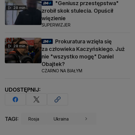
"Geniusz przestępstwa"
28 min
zrobił skok stulecia. Opuścił
więzienie
SUPERWIZJER
Prokuratura wzięła się
28 min
za człowieka Kaczyńskiego. Już
nie "wszystko mogę" Daniel
Obajtek?
CZARNO NA BIAŁYM
UDOSTĘPNIJ:
TAGI:
Rosja
Ukraina