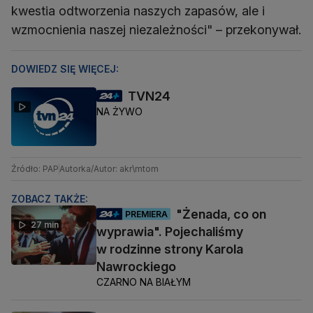
kwestia odtworzenia naszych zapasów, ale i
wzmocnienia naszej niezależności" – przekonywał.
DOWIEDZ SIĘ WIĘCEJ:
TVN24
NA ŻYWO
Źródło: PAP
Autorka/Autor: akr\mtom
ZOBACZ TAKŻE:
"Żenada, co on
PREMIERA
27 min
wyprawia". Pojechaliśmy
w rodzinne strony Karola
Nawrockiego
CZARNO NA BIAŁYM