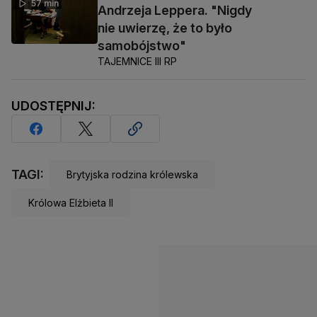
57 min
Andrzeja Leppera. "Nigdy
nie uwierzę, że to było
samobójstwo"
TAJEMNICE III RP
UDOSTĘPNIJ:
TAGI:
Brytyjska rodzina królewska
Królowa Elżbieta II