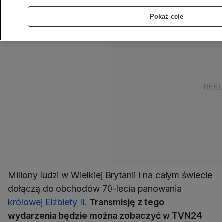
Pokaż cele
Miliony ludzi w Wielkiej Brytanii i na całym świecie
dołączą do obchodów 70-lecia panowania
królowej Elżbiety II
.
Transmisję z tego
wydarzenia będzie można zobaczyć w TVN24