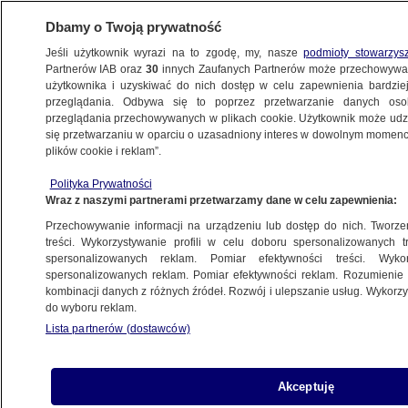
Dbamy o Twoją prywatność
Jeśli użytkownik wyrazi na to zgodę, my, nasze
podmioty stowarzys
Partnerów IAB oraz
30
innych Zaufanych Partnerów może przechowywa
użytkownika i uzyskiwać do nich dostęp w celu zapewnienia bardzi
przeglądania. Odbywa się to poprzez przetwarzanie danych os
przeglądania przechowywanych w plikach cookie. Użytkownik może udzie
ŚWIAT
się przetwarzaniu w oparciu o uzasadniony interes w dowolnym momencie
plików cookie i reklam”.
Elżbieta II obchodzi Platynowy Jubileusz.
Polityka Prywatności
Transmisja w TVN24 BiS i TVN24 GO
Wraz z naszymi partnerami przetwarzamy dane w celu zapewnienia:
Przechowywanie informacji na urządzeniu lub dostęp do nich. Tworzeni
2.06.2022, 05:39
treści. Wykorzystywanie profili w celu doboru spersonalizowanych tr
spersonalizowanych reklam. Pomiar efektywności treści. Wyko
spersonalizowanych reklam. Pomiar efektywności reklam. Rozumienie o
Udostępnij
kombinacji danych z różnych źródeł. Rozwój i ulepszanie usług. Wykor
do wyboru reklam.
W Wielkiej Brytanii rozpoczynają się
Lista partnerów (dostawców)
czterodniowe, główne obchody Platynowego
Jubileuszu, czyli 70-lecia panowania królowej
Elżbiety II. TVN24 BiS i TVN24 GO przeprowadzi
Akceptuję
transmisję z tego wydarzenia.