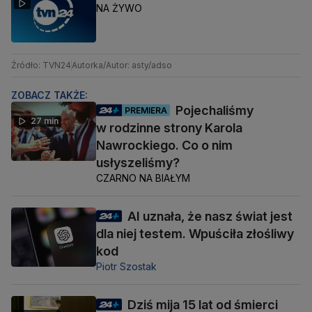
NA ŻYWO
Źródło: TVN24
Autorka/Autor: asty/adso
ZOBACZ TAKŻE:
Pojechaliśmy
PREMIERA
27 min
w rodzinne strony Karola
Nawrockiego. Co o nim
usłyszeliśmy?
CZARNO NA BIAŁYM
AI uznała, że nasz świat jest
dla niej testem. Wpuściła złośliwy
kod
Piotr Szostak
Dziś mija 15 lat od śmierci