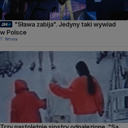
"Sława zabija". Jedyny taki wywiad
w Polsce
T. Wrona
Trzy nastoletnie siostry odnalezione. "Są