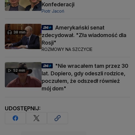
Konfederacji
Piotr Jacoń
Amerykański senat
38 min
zdecydował. "Zła wiadomość dla
Rosji"
ROZMOWY NA SZCZYCIE
"Nie wracałem tam przez 30
52 min
lat. Dopiero, gdy odeszli rodzice,
poczułem, że odszedł również
mój dom"
UDOSTĘPNIJ: