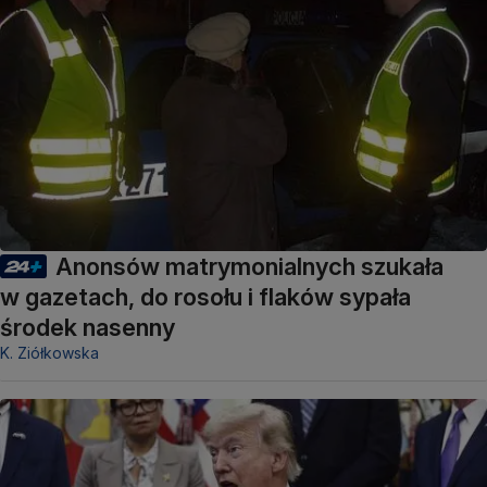
Anonsów matrymonialnych szukała
w gazetach, do rosołu i flaków sypała
środek nasenny
K. Ziółkowska