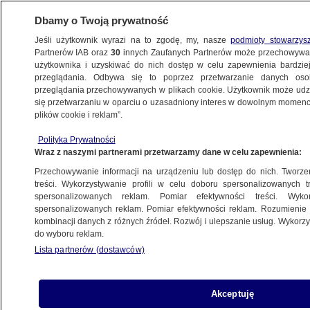
Dbamy o Twoją prywatność
Jeśli użytkownik wyrazi na to zgodę, my, nasze
podmioty stowarzys
Partnerów IAB oraz
30
innych Zaufanych Partnerów może przechowywa
użytkownika i uzyskiwać do nich dostęp w celu zapewnienia bardzi
przeglądania. Odbywa się to poprzez przetwarzanie danych os
przeglądania przechowywanych w plikach cookie. Użytkownik może udzie
ŚWIAT
się przetwarzaniu w oparciu o uzasadniony interes w dowolnym momencie
plików cookie i reklam”.
Debata bez znaczenia? Obama wygrał
Polityka Prywatności
"lekko na punkty", Romney "był
Wraz z naszymi partnerami przetwarzamy dane w celu zapewnienia:
prezydencki"
Przechowywanie informacji na urządzeniu lub dostęp do nich. Tworzeni
treści. Wykorzystywanie profili w celu doboru spersonalizowanych tr
23.10.2012, 10:00
spersonalizowanych reklam. Pomiar efektywności treści. Wyko
spersonalizowanych reklam. Pomiar efektywności reklam. Rozumienie o
kombinacji danych z różnych źródeł. Rozwój i ulepszanie usług. Wykor
Udostępnij
do wyboru reklam.
Lista partnerów (dostawców)
Nieznacznie wygrał Obama - w sondażu
tradycyjnie sprzyjającedj demokratom CNN.
Komentatorzy wskazują, że Romney wypadł
Akceptuję