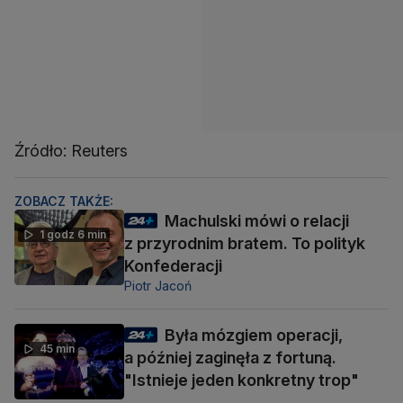
Źródło: Reuters
ZOBACZ TAKŻE:
Machulski mówi o relacji
1 godz 6 min
z przyrodnim bratem. To polityk
Konfederacji
Piotr Jacoń
Była mózgiem operacji,
45 min
a później zaginęła z fortuną.
"Istnieje jeden konkretny trop"