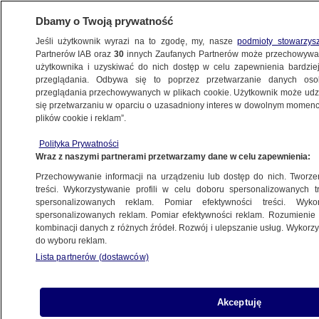
Dbamy o Twoją prywatność
Jeśli użytkownik wyrazi na to zgodę, my, nasze
podmioty stowarzys
Partnerów IAB oraz
30
innych Zaufanych Partnerów może przechowywa
użytkownika i uzyskiwać do nich dostęp w celu zapewnienia bardzi
przeglądania. Odbywa się to poprzez przetwarzanie danych os
przeglądania przechowywanych w plikach cookie. Użytkownik może udzie
ŚWIAT
się przetwarzaniu w oparciu o uzasadniony interes w dowolnym momencie
plików cookie i reklam”.
Człowiek-pająk znów szczytował
Polityka Prywatności
Wraz z naszymi partnerami przetwarzamy dane w celu zapewnienia:
2.06.2009, 09:14
Aktualizacja:
2.06.2009, 10:20
Przechowywanie informacji na urządzeniu lub dostęp do nich. Tworzeni
treści. Wykorzystywanie profili w celu doboru spersonalizowanych tr
Udostępnij
spersonalizowanych reklam. Pomiar efektywności treści. Wyko
spersonalizowanych reklam. Pomiar efektywności reklam. Rozumienie o
kombinacji danych z różnych źródeł. Rozwój i ulepszanie usług. Wykor
Francuski "Spiderman" znów zadziwił, a przy
do wyboru reklam.
okazji znów trafił do aresztu. Tym razem do
Lista partnerów (dostawców)
australijskiego, bo właśnie w Sydney dokonał
kolejnego zapierającego dech w piersiach
wyczynu - bez żadnych zabezpieczeń wspiął się
Akceptuję
na 41. piętrowy drapacz chmur.