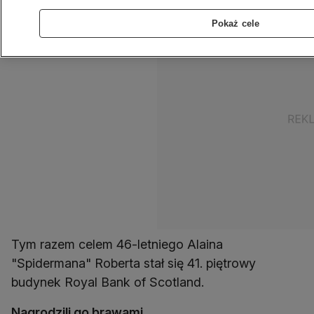
Pokaż cele
Tym razem celem 46-letniego Alaina
"Spidermana" Roberta stał się 41. piętrowy
budynek Royal Bank of Scotland.
Nagrodzili go brawami