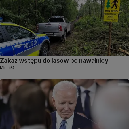
Zakaz wstępu do lasów po nawałnicy
METEO