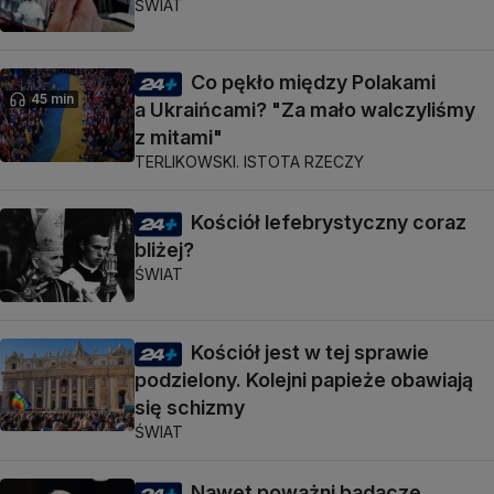
ŚWIAT
Co pękło między Polakami
45 min
a Ukraińcami? "Za mało walczyliśmy
z mitami"
TERLIKOWSKI. ISTOTA RZECZY
Kościół lefebrystyczny coraz
bliżej?
ŚWIAT
Kościół jest w tej sprawie
podzielony. Kolejni papieże obawiają
się schizmy
ŚWIAT
Nawet poważni badacze