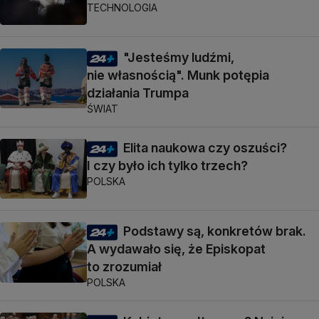
TECHNOLOGIA
"Jesteśmy ludźmi,
nie własnością". Munk potępia
działania Trumpa
ŚWIAT
Elita naukowa czy oszuści?
I czy było ich tylko trzech?
POLSKA
Podstawy są, konkretów brak.
A wydawało się, że Episkopat
to zrozumiał
POLSKA