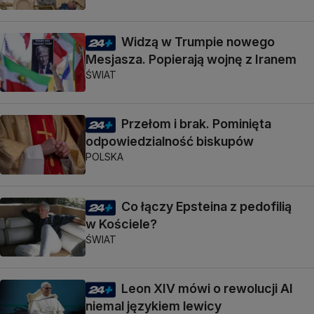
Widzą w Trumpie nowego
Mesjasza. Popierają wojnę z Iranem
ŚWIAT
Przełom i brak. Pominięta
odpowiedzialność biskupów
POLSKA
Co łączy Epsteina z pedofilią
w Kościele?
ŚWIAT
Leon XIV mówi o rewolucji AI
niemal językiem lewicy