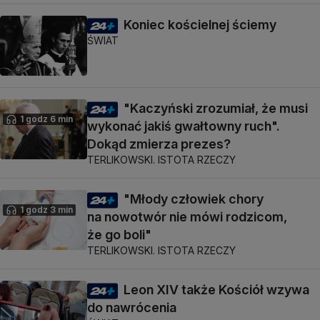
Koniec kościelnej ściemy
ŚWIAT
"Kaczyński zrozumiał, że musi
1 godz 6 min
wykonać jakiś gwałtowny ruch".
Dokąd zmierza prezes?
TERLIKOWSKI. ISTOTA RZECZY
"Młody człowiek chory
1 godz 3 min
na nowotwór nie mówi rodzicom,
że go boli"
TERLIKOWSKI. ISTOTA RZECZY
Leon XIV także Kościół wzywa
do nawrócenia