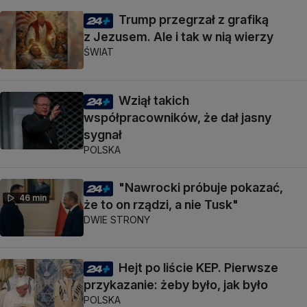
Trump przegrzał z grafiką
z Jezusem. Ale i tak w nią wierzy
ŚWIAT
Wziął takich
współpracowników, że dał jasny
sygnał
POLSKA
"Nawrocki próbuje pokazać,
46 min
że to on rządzi, a nie Tusk"
DWIE STRONY
Hejt po liście KEP. Pierwsze
przykazanie: żeby było, jak było
POLSKA