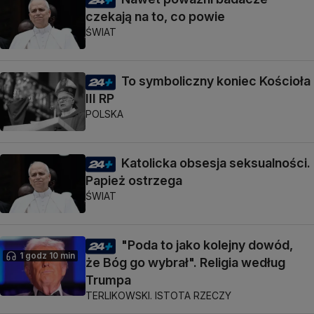
czekają na to, co powie
ŚWIAT
To symboliczny koniec Kościoła
III RP
POLSKA
Katolicka obsesja seksualności.
Papież ostrzega
ŚWIAT
"Poda to jako kolejny dowód,
1 godz 10 min
że Bóg go wybrał". Religia według
Trumpa
TERLIKOWSKI. ISTOTA RZECZY