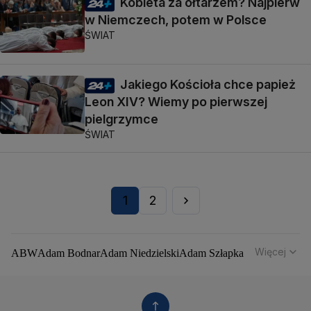
Kobieta za ołtarzem? Najpierw
w Niemczech, potem w Polsce
ŚWIAT
Jakiego Kościoła chce papież
Leon XIV? Wiemy po pierwszej
pielgrzymce
ŚWIAT
1
2
Więcej
ABW
Adam Bodnar
Adam Niedzielski
Adam Szłapka
Administracja Donalda Trumpa
Agencja Bezpieczeństwa Wewnętrznego
Agrounia
Alaksandr Łukaszenka
Aleksander Kwaśniewski