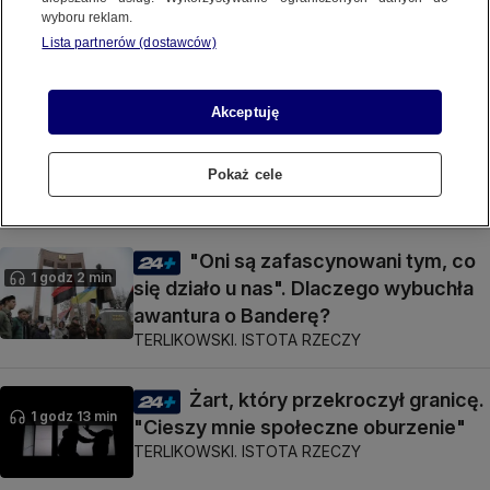
"Państwo zapomniało, że ma
wyboru reklam.
59 min
narzędzia delegalizacji partii"
Lista partnerów (dostawców)
TERLIKOWSKI. ISTOTA RZECZY
Akceptuję
Episkopat oddał rząd dusz
Braunowi
Pokaż cele
POLSKA
"Oni są zafascynowani tym, co
1 godz 2 min
się działo u nas". Dlaczego wybuchła
awantura o Banderę?
TERLIKOWSKI. ISTOTA RZECZY
Żart, który przekroczył granicę.
1 godz 13 min
"Cieszy mnie społeczne oburzenie"
TERLIKOWSKI. ISTOTA RZECZY