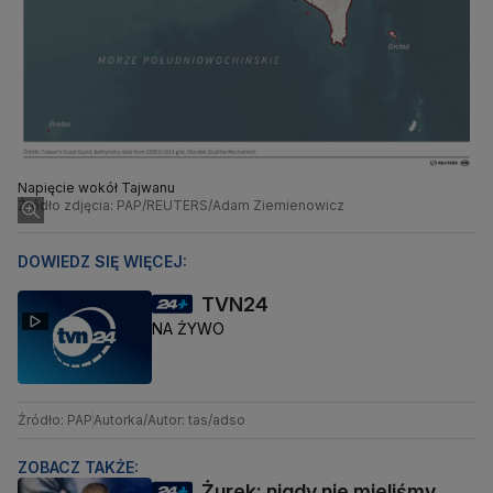
Napięcie wokół Tajwanu
Źródło zdjęcia: PAP/REUTERS/Adam Ziemienowicz
DOWIEDZ SIĘ WIĘCEJ:
TVN24
NA ŻYWO
Źródło: PAP
Autorka/Autor: tas/adso
ZOBACZ TAKŻE:
Żurek: nigdy nie mieliśmy