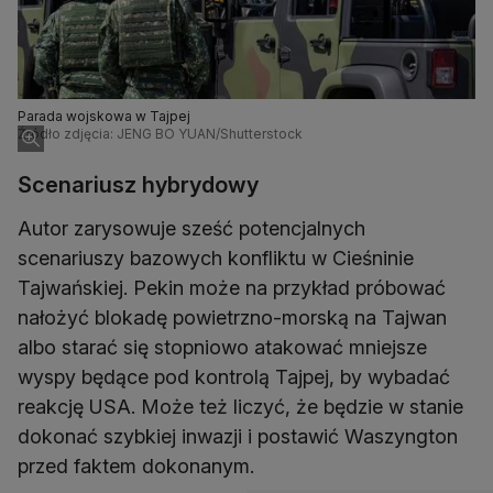
Parada wojskowa w Tajpej
Źródło zdjęcia: JENG BO YUAN/Shutterstock
Scenariusz hybrydowy
Autor zarysowuje sześć potencjalnych
scenariuszy bazowych konfliktu w Cieśninie
Tajwańskiej. Pekin może na przykład próbować
nałożyć blokadę powietrzno-morską na Tajwan
albo starać się stopniowo atakować mniejsze
wyspy będące pod kontrolą Tajpej, by wybadać
reakcję USA. Może też liczyć, że będzie w stanie
dokonać szybkiej inwazji i postawić Waszyngton
przed faktem dokonanym.