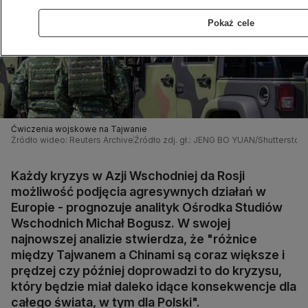
Pokaż cele
Ćwiczenia wojskowe na Tajwanie
Źródło wideo: Reuters Archive
Źródło zdj. gł.: JENG BO YUAN/Shutterstoc
Każdy kryzys w Azji Wschodniej da Rosji
możliwość podjęcia agresywnych działań w
Europie - prognozuje analityk Ośrodka Studiów
Wschodnich Michał Bogusz. W swojej
najnowszej analizie stwierdza, że "różnice
między Tajwanem a Chinami są coraz większe i
prędzej czy później doprowadzi to do kryzysu,
który będzie miał daleko idące konsekwencje dla
całego świata, w tym dla Polski".