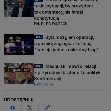
44 min
takiej sytuacji, by prezydent
tak ostentacyjnie łamał
konstytucję
FAKTY PO FAKTACH
Była mózgiem operacji,
45 min
a później zaginęła z fortuną.
"Istnieje jeden konkretny trop"
Machulski mówi o relacji
1 godz 6 min
z przyrodnim bratem. To polityk
Konfederacji
Piotr Jacoń
UDOSTĘPNIJ: