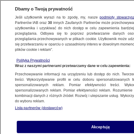
Dbamy o Twoją prywatność
Jeśli użytkownik wyrazi na to zgodę, my, nasze
podmioty stowarzys
Partnerów IAB oraz
30
innych Zaufanych Partnerów może przechowywa
użytkownika i uzyskiwać do nich dostęp w celu zapewnienia bardzi
przeglądania. Odbywa się to poprzez przetwarzanie danych os
przeglądania przechowywanych w plikach cookie. Użytkownik może udzie
ŚWIAT
się przetwarzaniu w oparciu o uzasadniony interes w dowolnym momencie
plików cookie i reklam”.
Cieśnina Tajwańska. Sześć potencjalnych
Polityka Prywatności
scenariuszy konfliktu. Co zrobi Rosja?
Wraz z naszymi partnerami przetwarzamy dane w celu zapewnienia:
Konsekwencje dla Polski i świata
Przechowywanie informacji na urządzeniu lub dostęp do nich. Tworzeni
treści. Wykorzystywanie profili w celu doboru spersonalizowanych tr
17.11.2023, 09:20
spersonalizowanych reklam. Pomiar efektywności treści. Wyko
spersonalizowanych reklam. Pomiar efektywności reklam. Rozumienie o
kombinacji danych z różnych źródeł. Rozwój i ulepszanie usług. Wykor
Udostępnij
do wyboru reklam.
Lista partnerów (dostawców)
Akceptuję