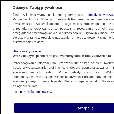
Dbamy o Twoją prywatność
Jeśli użytkownik wyrazi na to zgodę, my, nasze
podmioty stowarzys
Partnerów IAB oraz
30
innych Zaufanych Partnerów może przechowywa
użytkownika i uzyskiwać do nich dostęp w celu zapewnienia bardzi
przeglądania. Odbywa się to poprzez przetwarzanie danych os
przeglądania przechowywanych w plikach cookie. Użytkownik może udzie
ŚWIAT
się przetwarzaniu w oparciu o uzasadniony interes w dowolnym momencie
plików cookie i reklam”.
Ukraina walczy. Najważniejsze wydarzenia
Polityka Prywatności
ostatnich godzin
Wraz z naszymi partnerami przetwarzamy dane w celu zapewnienia:
Przechowywanie informacji na urządzeniu lub dostęp do nich. Tworzeni
9.01.2023, 05:49
treści. Wykorzystywanie profili w celu doboru spersonalizowanych tr
spersonalizowanych reklam. Pomiar efektywności treści. Wyko
spersonalizowanych reklam. Pomiar efektywności reklam. Rozumienie o
Udostępnij
kombinacji danych z różnych źródeł. Rozwój i ulepszanie usług. Wykor
do wyboru reklam.
Rosyjska pełnoskalowa inwazja zbrojna na
Lista partnerów (dostawców)
Ukrainę trwa jedenasty miesiąc. Ukraińskie
wojsko utrzymuje pozycje w dwóch kluczowych
miastach w obwodzie donieckim, Bachmucie i
Akceptuję
Sołedarze - poinformował w niedzielę prezydent