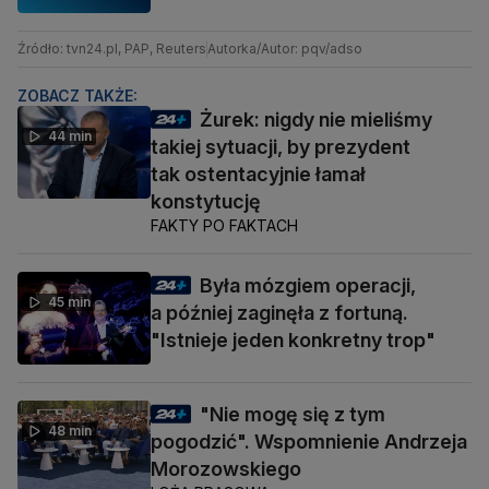
Źródło: tvn24.pl, PAP, Reuters
Autorka/Autor: pqv/adso
ZOBACZ TAKŻE:
Żurek: nigdy nie mieliśmy
44 min
takiej sytuacji, by prezydent
tak ostentacyjnie łamał
konstytucję
FAKTY PO FAKTACH
Była mózgiem operacji,
45 min
a później zaginęła z fortuną.
"Istnieje jeden konkretny trop"
"Nie mogę się z tym
48 min
pogodzić". Wspomnienie Andrzeja
Morozowskiego