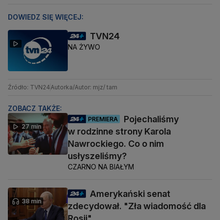
DOWIEDZ SIĘ WIĘCEJ:
TVN24
NA ŻYWO
Źródło: TVN24
Autorka/Autor: mjz/ tam
ZOBACZ TAKŻE:
Pojechaliśmy
PREMIERA
27 min
w rodzinne strony Karola
Nawrockiego. Co o nim
usłyszeliśmy?
CZARNO NA BIAŁYM
Amerykański senat
38 min
zdecydował. "Zła wiadomość dla
Rosji"