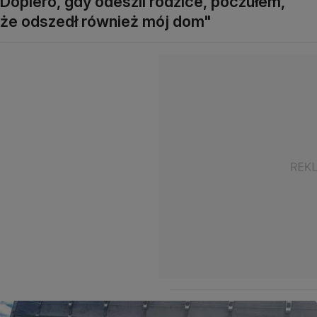
Dopiero, gdy odeszli rodzice, poczułem,
że odszedł również mój dom"