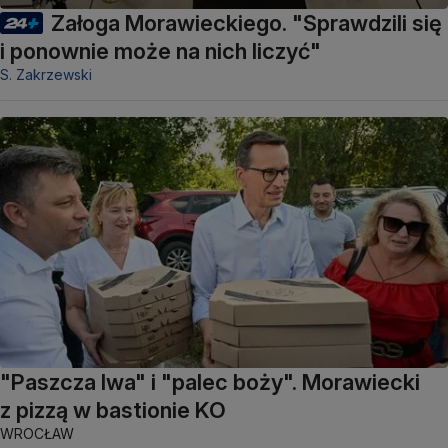
Załoga Morawieckiego. "Sprawdzili się
i ponownie może na nich liczyć"
S. Zakrzewski
"Paszcza lwa" i "palec boży". Morawiecki
z pizzą w bastionie KO
WROCŁAW