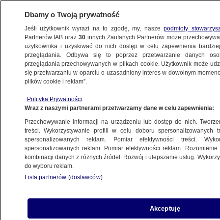
Dbamy o Twoją prywatność
Jeśli użytkownik wyrazi na to zgodę, my, nasze
podmioty stowarzys
Partnerów IAB oraz
30
innych Zaufanych Partnerów może przechowywa
użytkownika i uzyskiwać do nich dostęp w celu zapewnienia bardzi
przeglądania. Odbywa się to poprzez przetwarzanie danych os
przeglądania przechowywanych w plikach cookie. Użytkownik może udzie
ŚWIAT
się przetwarzaniu w oparciu o uzasadniony interes w dowolnym momencie
plików cookie i reklam”.
MSZ: władze Polski są gotowe przekazać
Polityka Prywatności
samoloty MiG-29 do dyspozycji USA.
Wraz z naszymi partnerami przetwarzamy dane w celu zapewnienia:
Komentarze ekspertów
Przechowywanie informacji na urządzeniu lub dostęp do nich. Tworzeni
treści. Wykorzystywanie profili w celu doboru spersonalizowanych tr
8.03.2022, 21:23
spersonalizowanych reklam. Pomiar efektywności treści. Wyko
spersonalizowanych reklam. Pomiar efektywności reklam. Rozumienie o
kombinacji danych z różnych źródeł. Rozwój i ulepszanie usług. Wykor
Udostępnij
do wyboru reklam.
Lista partnerów (dostawców)
Akceptuję