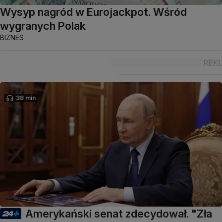
Wysyp nagród w Eurojackpot. Wśród
wygranych Polak
BIZNES
38 min
Amerykański senat zdecydował. "Zła