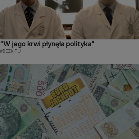
"W jego krwi płynęła polityka"
#BEZKITU