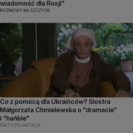
wiadomość dla Rosji"
ROZMOWY NA SZCZYCIE
Co z pomocą dla Ukraińców? Siostra
Małgorzata Chmielewska o "dramacie"
i "hańbie"
FAKTY PO FAKTACH