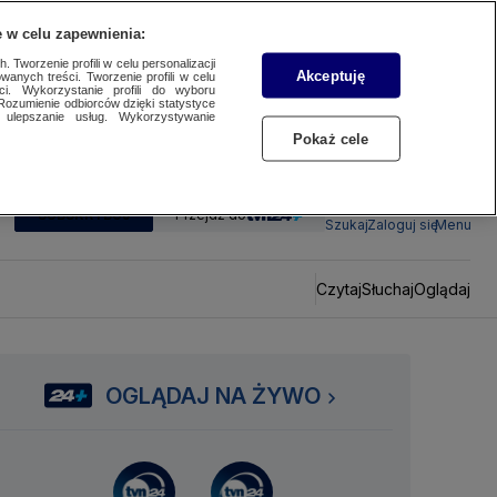
 w celu zapewnienia:
 Tworzenie profili w celu personalizacji
Akceptuję
wanych treści. Tworzenie profili w celu
ci. Wykorzystanie profili do wyboru
Rozumienie odbiorców dzięki statystyce
ulepszanie usług. Wykorzystywanie
Pokaż cele
SUBSKRYBUJ
Przejdź do
Szukaj
Zaloguj się
Menu
Czytaj
Słuchaj
Oglądaj
OGLĄDAJ NA ŻYWO