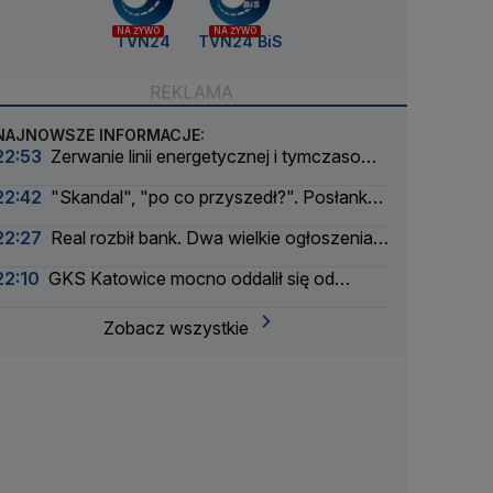
NA ŻYWO
NA ŻYWO
TVN24
TVN24 BiS
NAJNOWSZE INFORMACJE:
22:53
Zerwanie linii energetycznej i tymczasowa
awaria prądu. Incydent bada Żandarmeria
22:42
"Skandal", "po co przyszedł?". Posłanka
Wojskowa
PiS krytykuje Morawieckiego i publikuje nagranie
22:27
Real rozbił bank. Dwa wielkie ogłoszenia
w jeden dzień
22:10
GKS Katowice mocno oddalił się od
awansu
Zobacz wszystkie