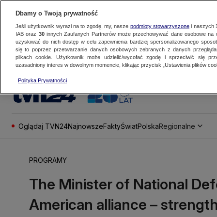
Dbamy o Twoją prywatność
Jeśli użytkownik wyrazi na to zgodę, my, nasze
podmioty stowarzyszone
i naszych
IAB oraz
30
innych Zaufanych Partnerów może przechowywać dane osobowe na ur
uzyskiwać do nich dostęp w celu zapewnienia bardziej spersonalizowanego sposo
się to poprzez przetwarzanie danych osobowych zebranych z danych przegląd
plikach cookie. Użytkownik może udzielić/wycofać zgodę i sprzeciwić się pr
uzasadniony interes w dowolnym momencie, klikając przycisk „Ustawienia plików cook
Polityka Prywatności
Oglądaj TVN24
Najnowsze
Fakty
Świat
Polska
Regionalne
PROGRAMY
The Minister of National Defe
American alliance – streng