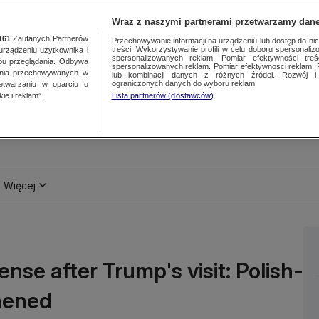
Wraz z naszymi partnerami przetwarzamy dane
161
Zaufanych Partnerów
Przechowywanie informacji na urządzeniu lub dostęp do nich.
treści. Wykorzystywanie profili w celu doboru spersonalizo
ządzeniu użytkownika i
spersonalizowanych reklam. Pomiar efektywności treś
bu przeglądania. Odbywa
spersonalizowanych reklam. Pomiar efektywności reklam. 
ania przechowywanych w
lub kombinacji danych z różnych źródeł. Rozwój i 
ograniczonych danych do wyboru reklam.
zetwarzaniu w oparciu o
ie i reklam”.
Lista partnerów (dostawców)
Więcej
nse after Trump's visit: Polish-
thened