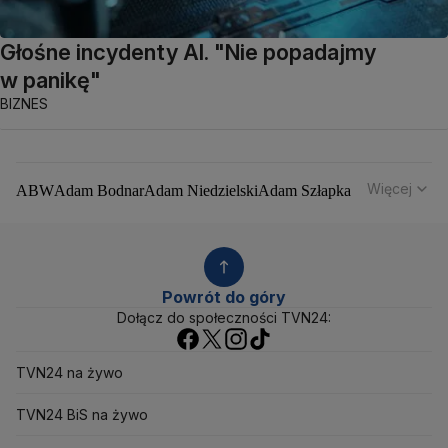
Głośne incydenty AI. "Nie popadajmy
w panikę"
BIZNES
Więcej
ABW
Adam Bodnar
Adam Niedzielski
Adam Szłapka
Administracja Donalda Trumpa
Agencja Bezpieczeństwa Wewnętrznego
Agrounia
Alaksandr Łukaszenka
Aleksander Kwaśniewski
Aleksandra Dulkiewicz
Alert RCB
Powrót do góry
Ambasada USA w Polsce
Andrzej Duda
Białoruś
Dołącz do społeczności TVN24:
Bitcoin
Biuro Bezpieczeństwa Narodowego
Bliski Wschód
Bomba atomowa
Borys Budka
TVN24 na żywo
Bruksela
CBŚP
CBA
Ceny paliw
Ceny żywności
Ceny prądu
Ceny mieszkań
Chiny
Choroby zakaźne
TVN24 BiS na żywo
CIA
COVID-19
Cyberbezpieczeństwo