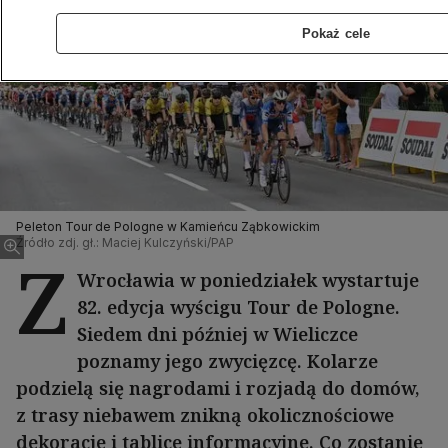
Pokaż cele
Peleton Tour de Pologne w Kamieńcu Ząbkowickim
Źródło zdj. gł.: Maciej Kulczyński/PAP
Z
Wrocławia w poniedziałek wystartuje
82. edycja wyścigu Tour de Pologne.
Siedem dni później w Wieliczce
poznamy jego zwycięzcę. Kolarze
podzielą się nagrodami i rozjadą do domów,
z trasy niebawem znikną okolicznościowe
dekoracje i tablice informacyjne. Co zostanie