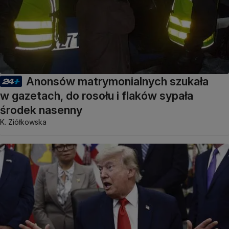
Anonsów matrymonialnych szukała
w gazetach, do rosołu i flaków sypała
środek nasenny
K. Ziółkowska