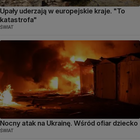
Upały uderzają w europejskie kraje. "To
katastrofa"
ŚWIAT
Nocny atak na Ukrainę. Wśród ofiar dziecko
ŚWIAT