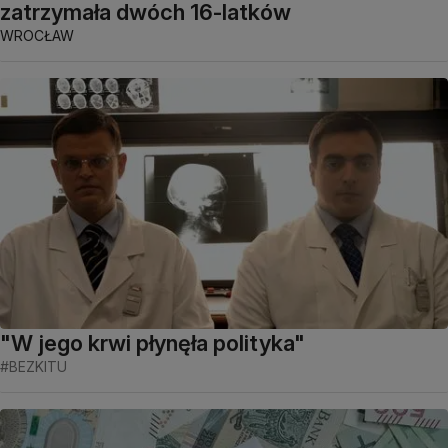
zatrzymała dwóch 16-latków
WROCŁAW
"W jego krwi płynęła polityka"
#BEZKITU