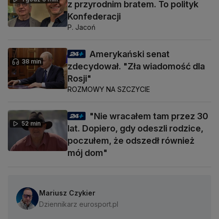
z przyrodnim bratem. To polityk
Konfederacji
P. Jacoń
Amerykański senat
38 min
zdecydował. "Zła wiadomość dla
Rosji"
ROZMOWY NA SZCZYCIE
"Nie wracałem tam przez 30
52 min
lat. Dopiero, gdy odeszli rodzice,
poczułem, że odszedł również
mój dom"
Mariusz Czykier
Dziennikarz eurosport.pl