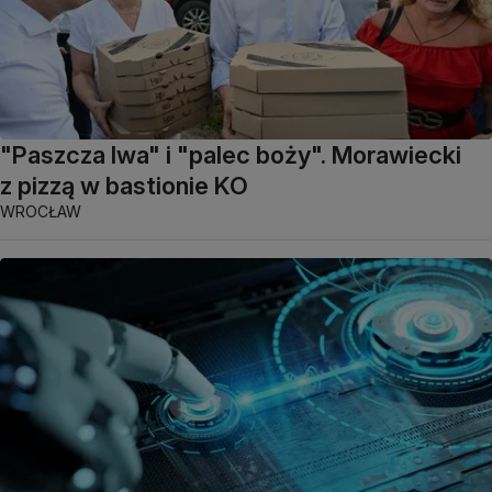
"Paszcza lwa" i "palec boży". Morawiecki
z pizzą w bastionie KO
WROCŁAW