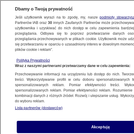
Dbamy o Twoją prywatność
Jeśli użytkownik wyrazi na to zgodę, my, nasze
podmioty stowarzys
Partnerów IAB oraz
30
innych Zaufanych Partnerów może przechowywa
użytkownika i uzyskiwać do nich dostęp w celu zapewnienia bardzi
przeglądania. Odbywa się to poprzez przetwarzanie danych os
przeglądania przechowywanych w plikach cookie. Użytkownik może udzie
się przetwarzaniu w oparciu o uzasadniony interes w dowolnym momencie
POLSKA
plików cookie i reklam”.
Kolarze przejadą, dekoracje znikną,
wszystko potrwa kilkanaście minut.
Polityka Prywatności
Wraz z naszymi partnerami przetwarzamy dane w celu zapewnienia:
Co zostanie?
Przechowywanie informacji na urządzeniu lub dostęp do nich. Tworzeni
treści. Wykorzystywanie profili w celu doboru spersonalizowanych tr
spersonalizowanych reklam. Pomiar efektywności treści. Wyko
Mariusz Czykier
spersonalizowanych reklam. Pomiar efektywności reklam. Rozumienie o
2.08.2025, 07:24
kombinacji danych z różnych źródeł. Rozwój i ulepszanie usług. Wykor
do wyboru reklam.
Posłuchaj artykułu
Lista partnerów (dostawców)
Czyta lektor AI
Akceptuję