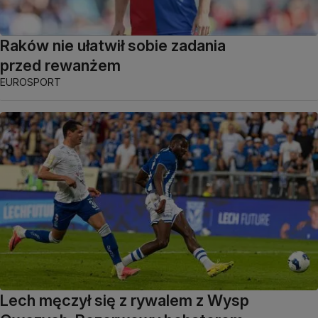
Raków nie ułatwił sobie zadania
przed rewanżem
EUROSPORT
Lech męczył się z rywalem z Wysp