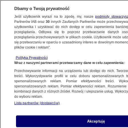
Dbamy o Twoją prywatność
Jeśli użytkownik wyrazi na to zgodę, my, nasze
podmioty stowarzys
Partnerów IAB oraz
30
innych Zaufanych Partnerów może przechowywa
użytkownika i uzyskiwać do nich dostęp w celu zapewnienia bardzi
przeglądania. Odbywa się to poprzez przetwarzanie danych os
przeglądania przechowywanych w plikach cookie. Użytkownik może udzie
PROGRAMY
się przetwarzaniu w oparciu o uzasadniony interes w dowolnym momencie
plików cookie i reklam”.
Najmłodszy piłkarz polskiej kadry
Polityka Prywatności
zadebiutuje na mundialu
Wraz z naszymi partnerami przetwarzamy dane w celu zapewnienia:
Przechowywanie informacji na urządzeniu lub dostęp do nich. Tworzeni
19.06.2018, 06:37
treści. Wykorzystywanie profili w celu doboru spersonalizowanych tr
spersonalizowanych reklam. Pomiar efektywności treści. Wyko
spersonalizowanych reklam. Pomiar efektywności reklam. Rozumienie o
Udostępnij
kombinacji danych z różnych źródeł. Rozwój i ulepszanie usług. Wykor
do wyboru reklam.
Lista partnerów (dostawców)
Akceptuję