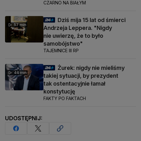
CZARNO NA BIAŁYM
Dziś mija 15 lat od śmierci
57 min
Andrzeja Leppera. "Nigdy
nie uwierzę, że to było
samobójstwo"
TAJEMNICE III RP
Żurek: nigdy nie mieliśmy
44 min
takiej sytuacji, by prezydent
tak ostentacyjnie łamał
konstytucję
FAKTY PO FAKTACH
UDOSTĘPNIJ: